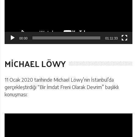
o
o
y
n
a
00:00
01:11:33
t
ı
c
MICHAEL LÖWY
ı
11 Ocak 2020 tarihinde Michael Löwy’nin İstanbul’da
gerçekleştirdiği “Bir İmdat Freni Olarak Devrim” başlıklı
konuşması:
V
i
d