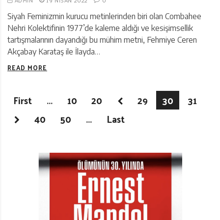
Siyah Feminizmin kurucu metinlerinden biri olan Combahee
Nehri Kolektifinin 1977’de kaleme aldığı ve kesişimsellik
tartışmalarının dayandığı bu mühim metni, Fehmiye Ceren
Akçabay Karataş ile İlayda…
READ MORE
First
...
10
20
29
30
31
40
50
...
Last