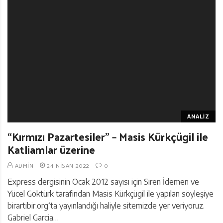
ANALIZ
“Kırmızı Pazartesiler” – Masis Kürkçügil ile
Katliamlar üzerine
ADMIN
24 NISAN 2022
0
Express dergisinin Ocak 2012 sayısı için Siren İdemen ve
Yücel Göktürk tarafından Masis Kürkçügil ile yapılan söyleşiye
birartibir.org‘ta yayınlandığı haliyle sitemizde yer veriyoruz.
Gabriel Garcia…