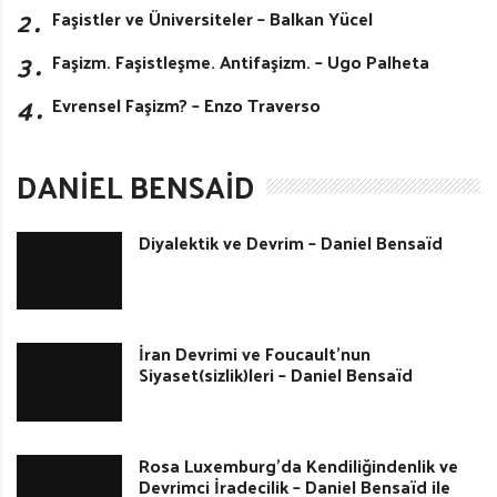
2․
Faşistler ve Üniversiteler – Balkan Yücel
3․
Faşizm. Faşistleşme. Antifaşizm. – Ugo Palheta
4․
Evrensel Faşizm? – Enzo Traverso
DANIEL BENSAID
Diyalektik ve Devrim – Daniel Bensaïd
İran Devrimi ve Foucault’nun
Siyaset(sizlik)leri – Daniel Bensaïd
Rosa Luxemburg’da Kendiliğindenlik ve
Devrimci İradecilik – Daniel Bensaïd ile