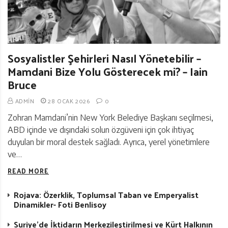
Sosyalistler Şehirleri Nasıl Yönetebilir –
Mamdani Bize Yolu Gösterecek mi? – Iain
Bruce
ADMIN
28 OCAK 2026
0
Zohran Mamdani’nin New York Belediye Başkanı seçilmesi,
ABD içinde ve dışındaki solun özgüveni için çok ihtiyaç
duyulan bir moral destek sağladı. Ayrıca, yerel yönetimlere
ve…
READ MORE
Rojava: Özerklik, Toplumsal Taban ve Emperyalist
Dinamikler- Foti Benlisoy
Suriye’de İktidarın Merkezileştirilmesi ve Kürt Halkının