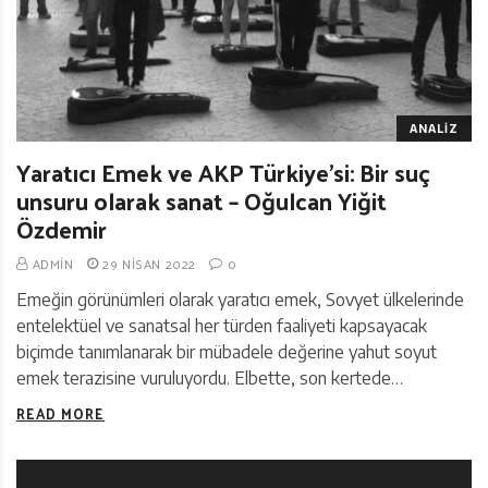
ANALIZ
Yaratıcı Emek ve AKP Türkiye’si: Bir suç
unsuru olarak sanat – Oğulcan Yiğit
Özdemir
ADMIN
29 NISAN 2022
0
Emeğin görünümleri olarak yaratıcı emek, Sovyet ülkelerinde
entelektüel ve sanatsal her türden faaliyeti kapsayacak
biçimde tanımlanarak bir mübadele değerine yahut soyut
emek terazisine vuruluyordu. Elbette, son kertede…
READ MORE