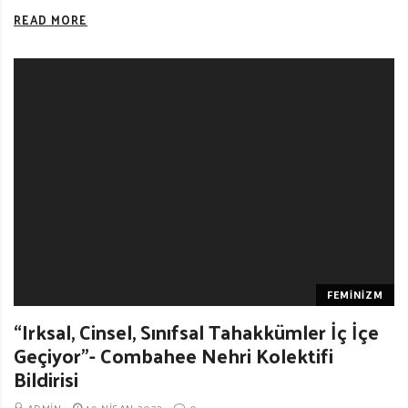
READ MORE
FEMINIZM
“Irksal, Cinsel, Sınıfsal Tahakkümler İç İçe
Geçiyor”- Combahee Nehri Kolektifi
Bildirisi
ADMIN
19 NISAN 2022
0