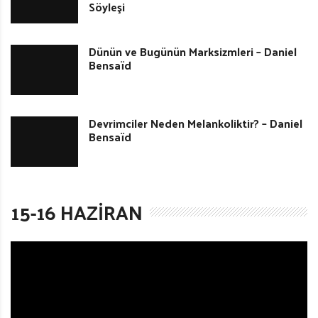
Söyleşi
Dünün ve Bugünün Marksizmleri – Daniel
Bensaïd
Devrimciler Neden Melankoliktir? – Daniel
Bensaïd
15-16 HAZIRAN
V
i
d
e
o