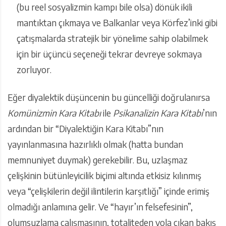
(bu reel sosyalizmin kampı bile olsa) dönük ikili
mantıktan çıkmaya ve Balkanlar veya Körfez’inki gibi
çatışmalarda stratejik bir yönelime sahip olabilmek
için bir üçüncü seçeneği tekrar devreye sokmaya
zorluyor.
Eğer diyalektik düşüncenin bu güncelliği doğrulanırsa
Komünizmin Kara Kitabı
ile
Psikanalizin Kara Kitabı
’nın
ardından bir “Diyalektiğin Kara Kitabı”nın
yayınlanmasına hazırlıklı olmak (hatta bundan
memnuniyet duymak) gerekebilir. Bu, uzlaşmaz
çelişkinin bütünleyicilik biçimi altında etkisiz kılınmış
veya “çelişkilerin değil ilintilerin karşıtlığı” içinde erimiş
olmadığı anlamına gelir. Ve “hayır’ın felsefesinin”,
olumsuzlama çalışmasının, totaliteden yola çıkan bakış