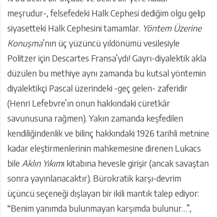
meşrudur-, felsefedeki Halk Cephesi dediğim olgu gelip
siyasetteki Halk Cephesini tamamlar.
Yöntem Üzerine
Konuşma
’nın üç yüzüncü yıldönümü vesilesiyle
Politzer için Descartes Fransa’ydı! Gayrı-diyalektik akla
düzülen bu methiye aynı zamanda bu kutsal yöntemin
diyalektikçi Pascal üzerindeki -geç gelen- zaferidir
(Henri Lefebvre’ın onun hakkındaki cüretkâr
savunusuna rağmen). Yakın zamanda keşfedilen
kendiliğindenlik ve bilinç hakkındaki 1926 tarihli metnine
kadar eleştirmenlerinin mahkemesine direnen Lukacs
bile
Aklın Yıkım
ı kitabına hevesle girişir (ancak savaştan
sonra yayınlanacaktır). Bürokratik karşı-devrim
üçüncü seçeneği dışlayan bir ikili mantık talep ediyor:
“Benim yanımda bulunmayan karşımda bulunur…”,