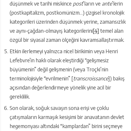
düşünmek ve tarihi miskince
post
’ların ve
ante
’lerin
(postkapitalizm, postkomünizm…) çizgisel kronolojik
kategorileri üzerinden düşünmek yerine, zamansızlık
ve aynı-çağdan-olmayış kategorilerini
[4]
temel alan
özgül bir siyasal zaman ölçeğini kavramsallaştırmak.
Etkin ilerlemeyi yalnızca nicel birikimin veya Henri
Lefebvre’in haklı olarak eleştirdiği “gelişmesiz
büyümenin” değil gelişmenin (veya Troçki’nin
terminolojisiyle “evrilmenin” [
transcroissance
]) bakış
açısından değerlendirmeye yönelik yine acil bir
gereklilik.
Son olarak, soğuk savaşın sona erişi ve çoklu
çatışmaların karmaşık kesişimi bir anavatanın devlet
hegemonyası altındaki “kamplardan” birini seçmeye