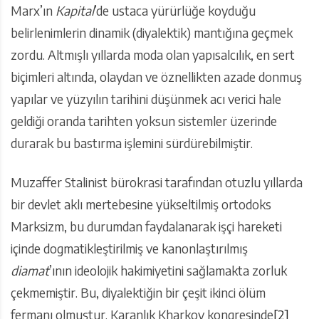
Marx’ın
Kapital
’de ustaca yürürlüğe koyduğu
belirlenimlerin dinamik (diyalektik) mantığına geçmek
zordu. Altmışlı yıllarda moda olan yapısalcılık, en sert
biçimleri altında, olaydan ve öznellikten azade donmuş
yapılar ve yüzyılın tarihini düşünmek acı verici hale
geldiği oranda tarihten yoksun sistemler üzerinde
durarak bu bastırma işlemini sürdürebilmiştir.
Muzaffer Stalinist bürokrasi tarafından otuzlu yıllarda
bir devlet aklı mertebesine yükseltilmiş ortodoks
Marksizm, bu durumdan faydalanarak işçi hareketi
içinde dogmatikleştirilmiş ve kanonlaştırılmış
diamat
’ının ideolojik hakimiyetini sağlamakta zorluk
çekmemiştir. Bu, diyalektiğin bir çeşit ikinci ölüm
fermanı olmuştur. Karanlık Kharkov kongresinde
[2]