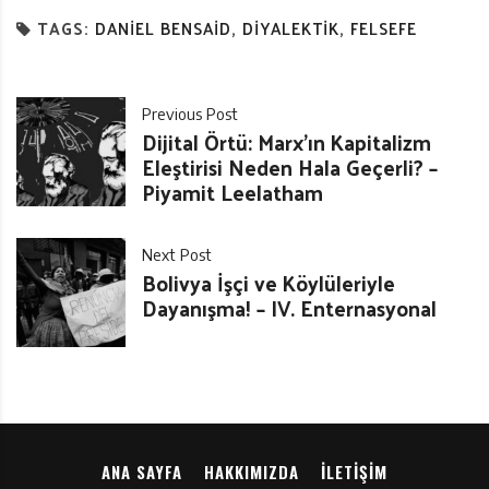
TAGS:
DANIEL BENSAID
,
DIYALEKTIK
,
FELSEFE
Previous Post
Dijital Örtü: Marx’ın Kapitalizm
Eleştirisi Neden Hala Geçerli? –
Piyamit Leelatham
Next Post
Bolivya İşçi ve Köylüleriyle
Dayanışma! – IV. Enternasyonal
ANA SAYFA
HAKKIMIZDA
İLETIŞIM