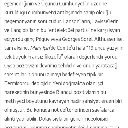
egemenliğinin ve Üçüncü Cumhuriyet’in üzerine
kurulduğu cumhuriyetçi antlaşmada sahip olduğu
hegemonyanın sonucudur. Lanson’ların, Lavisse’lerin
ve Langlois’ların bu “entelektüel partisi”ne karşı isyan
ediyordu genç Péguy veya Georges Sorel. Althusser ise,
tam aksine,
Marx İçin
’de Comte’u hala “19’uncu yüzyılın
tek büyük Fransız filozofu” olarak değerlendiriyordu.
Oysa pozitivizm devrimci tehdidin ve onun yaratacağı
sarsıntıların önünü almayı hedefleyen tipik bir
Termidorcu ideolojidir. Yeni doğmakta olan işçi
hareketinin bünyesinde Blanqui pozitivizmin bu
methiyeci boyutunu kavrayan nadir şahsiyetlerden biri
olmuştur. Bu konuda not defterlerinden sayfalarca
alıntı yapılabilir. Dolayısıyla bir gericilik ideolojisidir
pozitivizm. Devrimci cumhuriyetin değil, devrime karşı