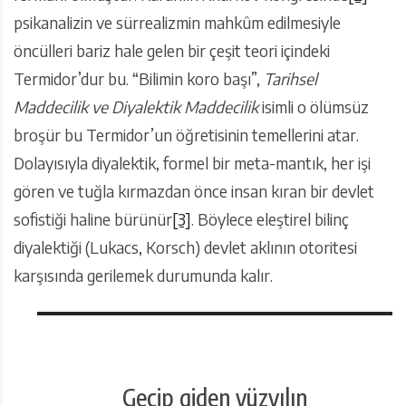
psikanalizin ve sürrealizmin mahkûm edilmesiyle
öncülleri bariz hale gelen bir çeşit teori içindeki
Termidor’dur bu. “Bilimin koro başı”,
Tarihsel
Maddecilik ve Diyalektik Maddecilik
isimli o ölümsüz
broşür bu Termidor’un öğretisinin temellerini atar.
Dolayısıyla diyalektik, formel bir meta-mantık, her işi
gören ve tuğla kırmazdan önce insan kıran bir devlet
sofistiği haline bürünür
[3]
. Böylece eleştirel bilinç
diyalektiği (Lukacs, Korsch) devlet aklının otoritesi
karşısında gerilemek durumunda kalır.
Geçip giden yüzyılın