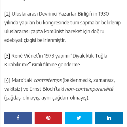
[2]
Uluslararası Devrimci Yazarlar Birliği’nin 1930
yılında yapılan bu kongresinde tüm sapmalar belirlenip
uluslararası çapta komünist hareket için doğru
edebiyat çizgisi belirlenmiştir.
[3]
René Viénet’in 1973 yapımı “Diyalektik Tuğla
Kırabilir mi?” isimli filmine gönderme.
[4]
Marx’taki
contretemps
(beklenmedik, zamansız,
vakitsiz) ve Ernst Bloch’taki
non-contemporanéité
(çağdaş-olmayış, aynı-çağdan-olmayış).