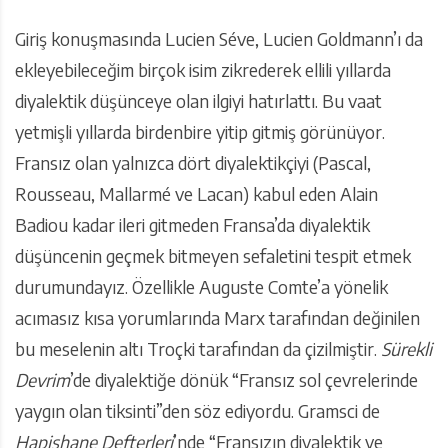
Giriş konuşmasında Lucien Séve, Lucien Goldmann’ı da
ekleyebileceğim birçok isim zikrederek ellili yıllarda
diyalektik düşünceye olan ilgiyi hatırlattı. Bu vaat
yetmişli yıllarda birdenbire yitip gitmiş görünüyor.
Fransız olan yalnızca dört diyalektikçiyi (Pascal,
Rousseau, Mallarmé ve Lacan) kabul eden Alain
Badiou kadar ileri gitmeden Fransa’da diyalektik
düşüncenin geçmek bitmeyen sefaletini tespit etmek
durumundayız. Özellikle Auguste Comte’a yönelik
acımasız kısa yorumlarında Marx tarafından değinilen
bu meselenin altı Troçki tarafından da çizilmiştir.
Sürekli
Devrim
’de diyalektiğe dönük “Fransız sol çevrelerinde
yaygın olan tiksinti”den söz ediyordu. Gramsci de
Hapishane Defterleri
’nde “Fransızın diyalektik ve