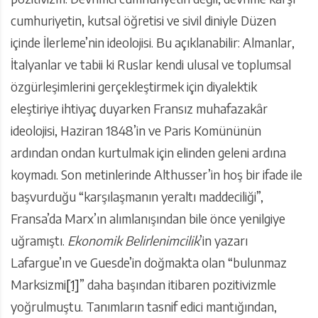
cumhuriyetin, kutsal öğretisi ve sivil diniyle Düzen
içinde İlerleme’nin ideolojisi. Bu açıklanabilir: Almanlar,
İtalyanlar ve tabii ki Ruslar kendi ulusal ve toplumsal
özgürleşimlerini gerçekleştirmek için diyalektik
eleştiriye ihtiyaç duyarken Fransız muhafazakâr
ideolojisi, Haziran 1848’in ve Paris Komününün
ardından ondan kurtulmak için elinden geleni ardına
koymadı. Son metinlerinde Althusser’in hoş bir ifade ile
başvurduğu “karşılaşmanın yeraltı maddeciliği”,
Fransa’da Marx’ın alımlanışından bile önce yenilgiye
uğramıştı.
Ekonomik Belirlenimcilik
’in yazarı
Lafargue’ın ve Guesde’in doğmakta olan “bulunmaz
Marksizmi
[1]
” daha başından itibaren pozitivizmle
yoğrulmuştu. Tanımların tasnif edici mantığından,