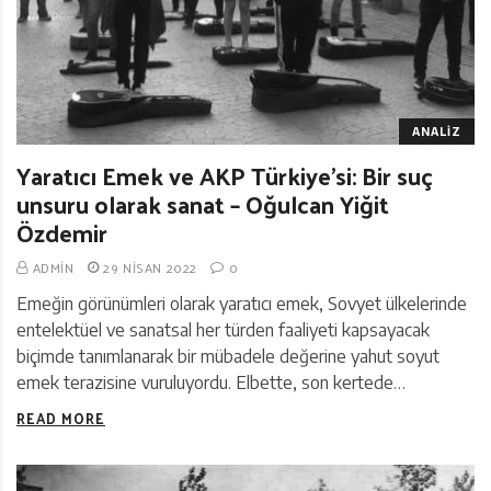
ANALIZ
Yaratıcı Emek ve AKP Türkiye’si: Bir suç
unsuru olarak sanat – Oğulcan Yiğit
Özdemir
ADMIN
29 NISAN 2022
0
Emeğin görünümleri olarak yaratıcı emek, Sovyet ülkelerinde
entelektüel ve sanatsal her türden faaliyeti kapsayacak
biçimde tanımlanarak bir mübadele değerine yahut soyut
emek terazisine vuruluyordu. Elbette, son kertede…
READ MORE