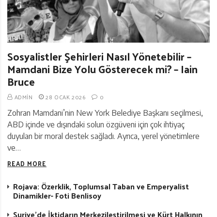
Sosyalistler Şehirleri Nasıl Yönetebilir –
Mamdani Bize Yolu Gösterecek mi? – Iain
Bruce
ADMIN
28 OCAK 2026
0
Zohran Mamdani’nin New York Belediye Başkanı seçilmesi,
ABD içinde ve dışındaki solun özgüveni için çok ihtiyaç
duyulan bir moral destek sağladı. Ayrıca, yerel yönetimlere
ve…
READ MORE
Rojava: Özerklik, Toplumsal Taban ve Emperyalist
Dinamikler- Foti Benlisoy
Suriye’de İktidarın Merkezileştirilmesi ve Kürt Halkının