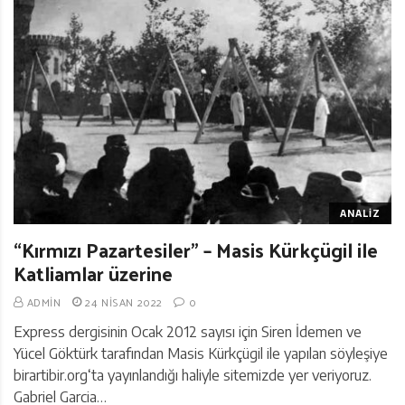
ANALIZ
“Kırmızı Pazartesiler” – Masis Kürkçügil ile
Katliamlar üzerine
ADMIN
24 NISAN 2022
0
Express dergisinin Ocak 2012 sayısı için Siren İdemen ve
Yücel Göktürk tarafından Masis Kürkçügil ile yapılan söyleşiye
birartibir.org‘ta yayınlandığı haliyle sitemizde yer veriyoruz.
Gabriel Garcia…