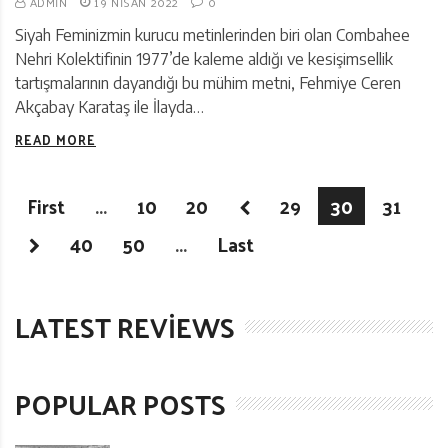
ADMIN
19 NISAN 2022
0
Siyah Feminizmin kurucu metinlerinden biri olan Combahee
Nehri Kolektifinin 1977’de kaleme aldığı ve kesişimsellik
tartışmalarının dayandığı bu mühim metni, Fehmiye Ceren
Akçabay Karataş ile İlayda…
READ MORE
First
...
10
20
29
30
31
40
50
...
Last
LATEST REVIEWS
POPULAR POSTS