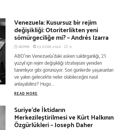
Venezuela: Kusursuz bir rejim
değişikliği: Otoriterlikten yeni
sömürgeciliğe mi? – Andrés Izarra
ADMIN
23 OCAK 2026
0
ABD’nin Venezuela’daki askeri saldırganlığı, 21.
yüzyıl için rejim değişikliği stratejisini yeniden
tanımlıyor gibi görünüyor. Son günlerde yaşananları
ve yakın gelecekte neler olabileceğini nasıl
L
anlayabiliriz? Hugo…
READ MORE
Suriye’de İktidarın
Merkezileştirilmesi ve Kürt Halkının
Özgürlükleri – Joseph Daher