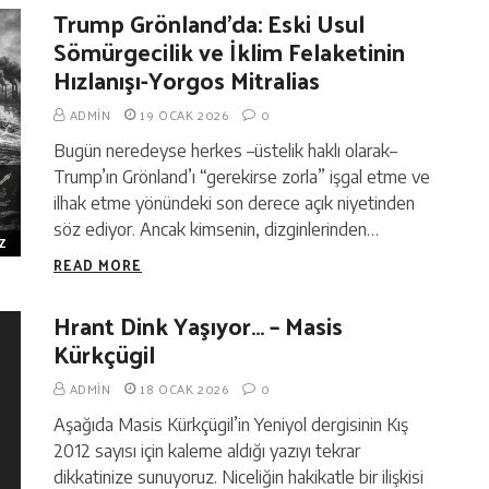
Trump Grönland’da: Eski Usul
Sömürgecilik ve İklim Felaketinin
Hızlanışı-Yorgos Mitralias
ADMIN
19 OCAK 2026
0
Bugün neredeyse herkes –üstelik haklı olarak–
Trump’ın Grönland’ı “gerekirse zorla” işgal etme ve
ilhak etme yönündeki son derece açık niyetinden
söz ediyor. Ancak kimsenin, dizginlerinden…
Z
READ MORE
Hrant Dink Yaşıyor… – Masis
Kürkçügil
ADMIN
18 OCAK 2026
0
Aşağıda Masis Kürkçügil’in Yeniyol dergisinin Kış
2012 sayısı için kaleme aldığı yazıyı tekrar
dikkatinize sunuyoruz. Niceliğin hakikatle bir ilişkisi