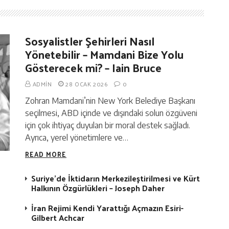
Sosyalistler Şehirleri Nasıl
Yönetebilir – Mamdani Bize Yolu
Gösterecek mi? – Iain Bruce
ADMIN
28 OCAK 2026
0
Zohran Mamdani’nin New York Belediye Başkanı
seçilmesi, ABD içinde ve dışındaki solun özgüveni
için çok ihtiyaç duyulan bir moral destek sağladı.
Ayrıca, yerel yönetimlere ve…
READ MORE
Suriye’de İktidarın Merkezileştirilmesi ve Kürt
Halkının Özgürlükleri – Joseph Daher
İran Rejimi Kendi Yarattığı Açmazın Esiri-
Gilbert Achcar