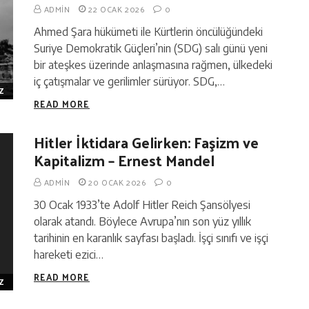
ADMIN
22 OCAK 2026
0
Ahmed Şara hükümeti ile Kürtlerin öncülüğündeki
Suriye Demokratik Güçleri’nin (SDG) salı günü yeni
bir ateşkes üzerinde anlaşmasına rağmen, ülkedeki
iç çatışmalar ve gerilimler sürüyor. SDG,…
Z
READ MORE
Hitler İktidara Gelirken: Faşizm ve
Kapitalizm – Ernest Mandel
ADMIN
20 OCAK 2026
0
30 Ocak 1933’te Adolf Hitler Reich Şansölyesi
olarak atandı. Böylece Avrupa’nın son yüz yıllık
tarihinin en karanlık sayfası başladı. İşçi sınıfı ve işçi
hareketi ezici…
READ MORE
Z