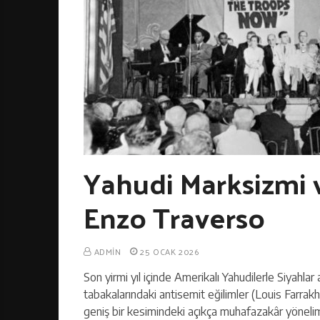
Yahudi Marksizmi 
Enzo Traverso
ADMIN
25 OCAK 2026
Son yirmi yıl içinde Amerikalı Yahudilerle Siyahlar a
tabakalarındaki antisemit eğilimler (Louis Farrakha
geniş bir kesimindeki açıkça muhafazakâr yönelim, ı