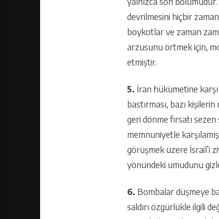
yalnızca son bölümüdür. 
devrilmesini hiçbir zama
boykotlar ve zaman zaman
arzusunu örtmek için, moll
etmiştir.
5.
İran hükümetine karşı 
bastırması, bazı kişilerin
geri dönme fırsatı sezen s
memnuniyetle karşılamıştır
görüşmek üzere İsrail’i 
yönündeki umudunu gizle
6.
Bombalar düşmeye başl
saldırı özgürlükle ilgili 