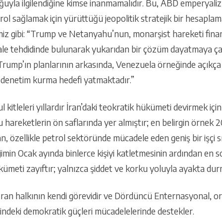
uyla ilgilendiğine kimse inanmamalıdır. Bu, ABD emperyaliz
ol sağlamak için yürüttüğü jeopolitik stratejik bir hesaplam
miz gibi: “Trump ve Netanyahu’nun, monarşist hareketi finan
le tehdidinde bulunarak yukarıdan bir çözüm dayatmaya çalışa
Trump’ın planlarının arkasında, Venezuela örneğinde açıkça ifa
e denetim kurma hedefi yatmaktadır.”
l kitleleri yıllardır İran’daki teokratik hükümeti devirmek iç
 bu hareketlerin ön saflarında yer almıştır; en belirgin örnek
an, özellikle petrol sektöründe mücadele eden geniş bir işçi s
ejimin Ocak ayında binlerce kişiyi katletmesinin ardından en s
kümeti zayıftır; yalnızca şiddet ve korku yoluyla ayakta dur
 İran halkının kendi görevidir ve Dördüncü Enternasyonal, o
indeki demokratik güçleri mücadelelerinde destekler.