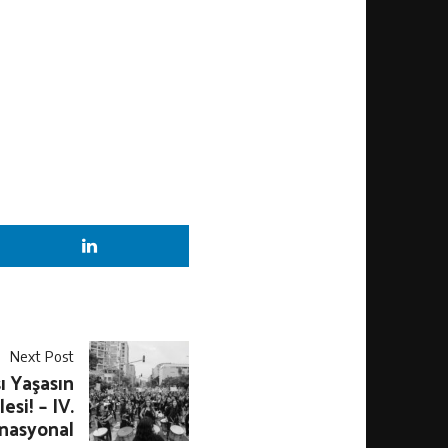
Next Post
ı Yaşasın
si! – IV.
nasyonal