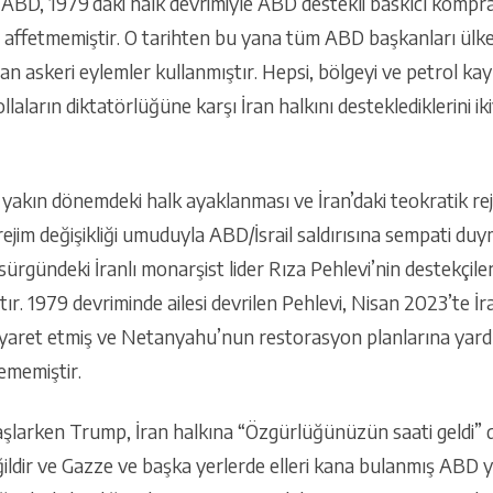
ABD, 1979’daki halk devrimiyle ABD destekli baskıcı kompra
n affetmemiştir. O tarihten bu yana tüm ABD başkanları ülk
 askeri eylemler kullanmıştır. Hepsi, bölgeyi ve petrol kay
aların diktatörlüğüne karşı İran halkını desteklediklerini ik
yakın dönemdeki halk ayaklanması ve İran’daki teokratik re
 rejim değişikliği umuduyla ABD/İsrail saldırısına sempati duy
ürgündeki İranlı monarşist lider Rıza Pehlevi’nin destekçileri,
. 1979 devriminde ailesi devrilen Pehlevi, Nisan 2023’te İran
ziyaret etmiş ve Netanyahu’nun restorasyon planlarına yardı
memiştir.
arken Trump, İran halkına “Özgürlüğünüzün saati geldi” di
değildir ve Gazze ve başka yerlerde elleri kana bulanmış ABD ya