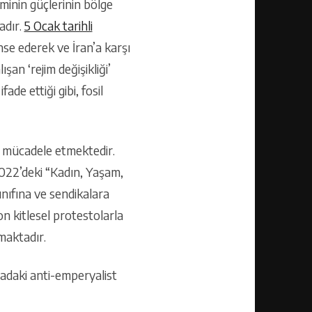
minin güçlerinin bölge
adır.
5 Ocak tarihli
se ederek ve İran’a karşı
n ‘rejim değişikliği’
de ettiği gibi, fosil
in mücadele etmektedir.
 2022’deki “Kadın, Yaşam,
ınıfına ve sendikalara
on kitlesel protestolarla
maktadır.
radaki anti-emperyalist