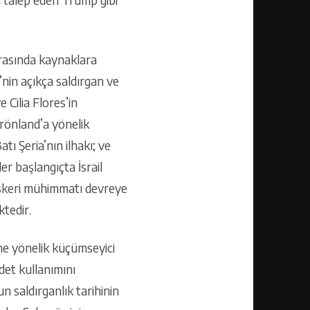
rasında kaynaklara
nin açıkça saldırgan ve
Cilia Flores’in
rönland’a yönelik
tı Şeria’nın ilhakı; ve
r başlangıçta İsrail
askeri mühimmatı devreye
ktedir.
ne yönelik küçümseyici
ddet kullanımını
n saldırganlık tarihinin