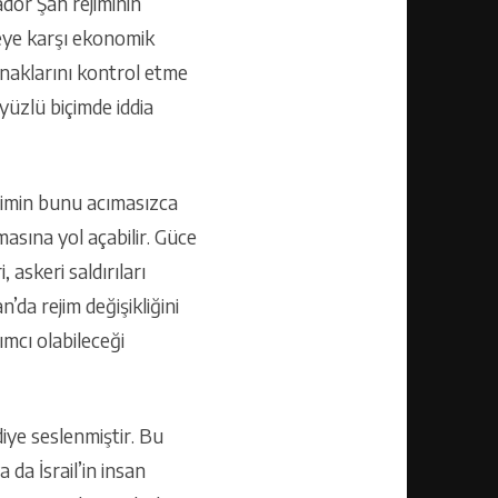
dor Şah rejiminin
eye karşı ekonomik
naklarını kontrol etme
iyüzlü biçimde iddia
jimin bunu acımasızca
masına yol açabilir. Güce
 askeri saldırıları
’da rejim değişikliğini
mcı olabileceği
ye seslenmiştir. Bu
 da İsrail’in insan