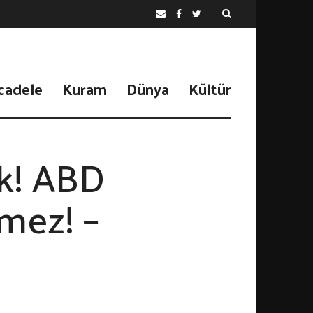
cadele
Kuram
Dünya
Kültür
ek! ABD
mez! –