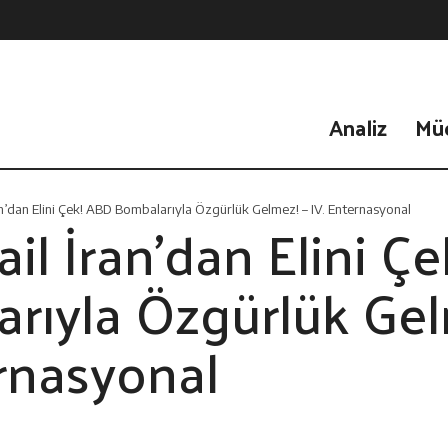
Analiz
Mü
an’dan Elini Çek! ABD Bombalarıyla Özgürlük Gelmez! – IV. Enternasyonal
il İran’dan Elini Ç
rıyla Özgürlük Gel
ernasyonal