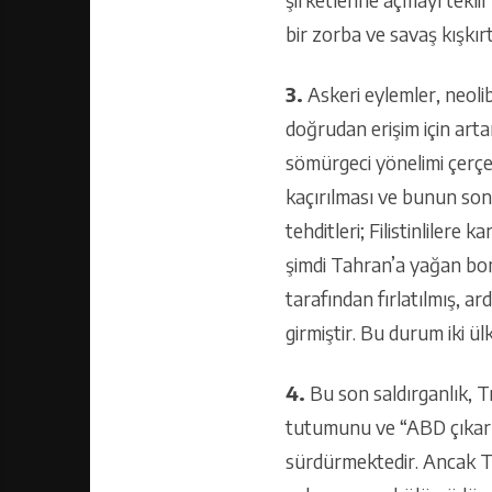
bir zorba ve savaş kışkırtıc
3.
Askeri eylemler, neoli
doğrudan erişim için art
sömürgeci yönelimi çerçev
kaçırılması ve bunun son
tehditleri; Filistinlilere
şimdi Tahran’a yağan bomb
tarafından fırlatılmış, 
girmiştir. Bu durum iki ül
4.
Bu son saldırganlık, T
tutumunu ve “ABD çıkarları
sürdürmektedir. Ancak Tru