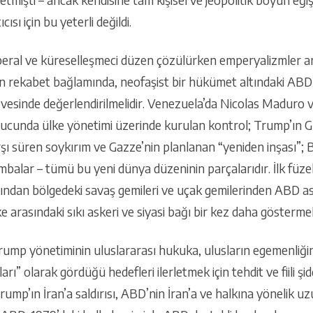
ısı için bu yeterli değildi.
beral ve küreselleşmeci düzen çözülürken emperyalizmler a
an rekabet bağlamında, neofaşist bir hükümet altındaki ABD’
esinde değerlendirilmelidir. Venezuela’da Nicolas Maduro ve 
ucunda ülke yönetimi üzerinde kurulan kontrol; Trump’ın G
 karşı süren soykırım ve Gazze’nin planlanan “yeniden inşası”; Ba
alar – tümü bu yeni dünya düzeninin parçalarıdır. İlk füzele
ardından bölgedeki savaş gemileri ve uçak gemilerinden ABD 
ke arasındaki sıkı askeri ve siyasi bağı bir kez daha gösterme
rump yönetiminin uluslararası hukuka, ulusların egemenliği
” olarak gördüğü hedefleri ilerletmek için tehdit ve fiili şi
mp’ın İran’a saldırısı, ABD’nin İran’a ve halkına yönelik uzu