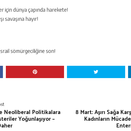
ler için dünya çapında harekete!
rşı savaşına hayır!
rail sömürgeciliğine son!
ost
e Neoliberal Politikalara
8 Mart: Aşırı Sağa Karş
steriler Yoğunlaşıyor –
Kadınların Mücadele
Daher
Enter