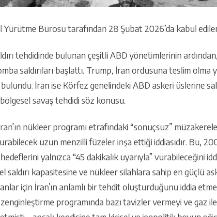
Yürütme Bürosu tarafından 28 Şubat 2026’da kabul edilen
ldırı tehdidinde bulunan çeşitli ABD yönetimlerinin ardından, 
mba saldırıları başlattı. Trump, İran ordusuna teslim olma y
bulundu. İran ise Körfez genelindeki ABD askeri üslerine saldı
r bölgesel savaş tehdidi söz konusu.
ran’ın nükleer programı etrafındaki “sonuçsuz” müzakereler
rabilecek uzun menzilli füzeler inşa ettiği iddiasıdır. Bu, 
 hedeflerini yalnızca “45 dakikalık uyarıyla” vurabileceğini id
el saldırı kapasitesine ve nükleer silahlara sahip en güçlü a
nlar için İran’ın anlamlı bir tehdit oluşturduğunu iddia etme
 zenginleştirme programında bazı tavizler vermeyi ve gaz i
f etmişti – ancak kendisine tam kişisel ve jeopolitik boyun eğ