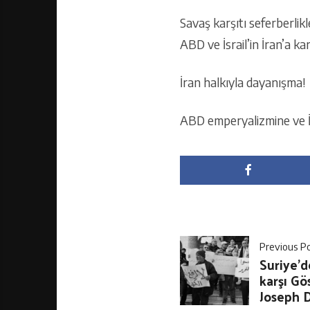
Savaş karşıtı seferberlik
ABD ve İsrail’in İran’a ka
İran halkıyla dayanışma!
ABD emperyalizmine ve İs
Previous P
Suriye’d
karşı Gö
Joseph 