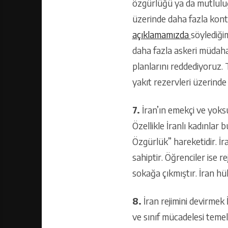
özgürlüğü ya da mutluluğ
üzerinde daha fazla kontr
açıklamamızda
söylediği
daha fazla askeri müdaha
planlarını reddediyoruz. 
yakıt rezervleri üzerind
7.
İran’ın emekçi ve yoksu
Özellikle İranlı kadınlar
Özgürlük” hareketidir. İr
sahiptir. Öğrenciler ise r
sokağa çıkmıştır. İran hü
8.
İran rejimini devirmek
ve sınıf mücadelesi temel