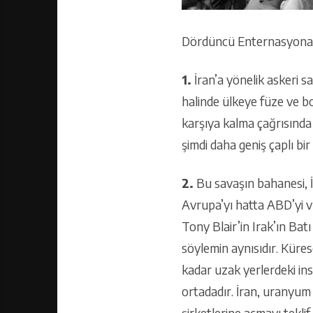
Dördüncü Enternasyonal 
1.
İran’a yönelik askeri sa
halinde ülkeye füze ve bo
karşıya kalma çağrısında 
şimdi daha geniş çaplı bi
2.
Bu savaşın bahanesi, İ
Avrupa’yı hatta ABD’yi vu
Tony Blair’in Irak’ın Batı
söylemin aynısıdır. Küres
kadar uzak yerlerdeki insa
ortadadır. İran, uranyum
şirketlerine açmayı tekli