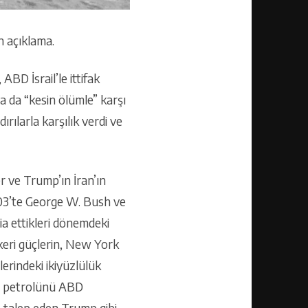
 açıklama.
ABD İsrail’le ittifak
a da “kesin ölümle” karşı
rılarla karşılık verdi ve
 ve Trump’ın İran’ın
2003’te George W. Bush ve
dia ettikleri dönemdeki
skeri güçlerin, New York
lerindeki ikiyüzlülük
le petrolünü ABD
iş talep eden Trump gibi