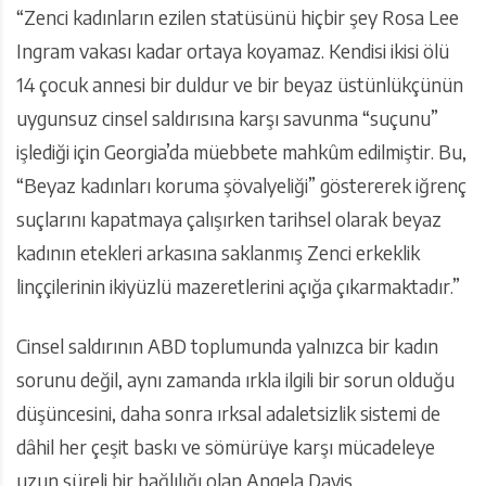
“Zenci kadınların ezilen statüsünü hiçbir şey Rosa Lee
Ingram vakası kadar ortaya koyamaz. Kendisi ikisi ölü
14 çocuk annesi bir duldur ve bir beyaz üstünlükçünün
uygunsuz cinsel saldırısına karşı savunma “suçunu”
işlediği için Georgia’da müebbete mahkûm edilmiştir. Bu,
“Beyaz kadınları koruma şövalyeliği” göstererek iğrenç
suçlarını kapatmaya çalışırken tarihsel olarak beyaz
kadının etekleri arkasına saklanmış Zenci erkeklik
linççilerinin ikiyüzlü mazeretlerini açığa çıkarmaktadır.”
Cinsel saldırının ABD toplumunda yalnızca bir kadın
sorunu değil, aynı zamanda ırkla ilgili bir sorun olduğu
düşüncesini, daha sonra ırksal adaletsizlik sistemi de
dâhil her çeşit baskı ve sömürüye karşı mücadeleye
uzun süreli bir bağlılığı olan Angela Davis