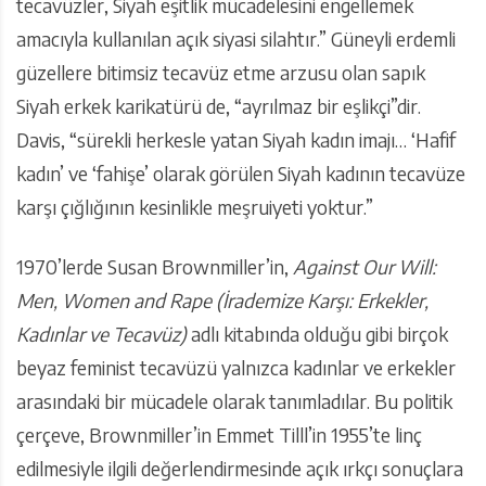
tecavüzler, Siyah eşitlik mücadelesini engellemek
amacıyla kullanılan açık siyasi silahtır.” Güneyli erdemli
güzellere bitimsiz tecavüz etme arzusu olan sapık
Siyah erkek karikatürü de, “ayrılmaz bir eşlikçi”dir.
Davis, “sürekli herkesle yatan Siyah kadın imajı… ‘Hafif
kadın’ ve ‘fahişe’ olarak görülen Siyah kadının tecavüze
karşı çığlığının kesinlikle meşruiyeti yoktur.”
1970’lerde Susan Brownmiller’in,
Against Our Will:
Men, Women and Rape (İrademize Karşı: Erkekler,
Kadınlar ve Tecavüz)
adlı kitabında olduğu gibi birçok
beyaz feminist tecavüzü yalnızca kadınlar ve erkekler
arasındaki bir mücadele olarak tanımladılar. Bu politik
çerçeve, Brownmiller’in Emmet Tilll’in 1955’te linç
edilmesiyle ilgili değerlendirmesinde açık ırkçı sonuçlara