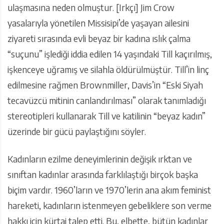
ulaşmasına neden olmuştur. [Irkçı] Jim Crow
yasalarıyla yönetilen Missisipi’de yaşayan ailesini
ziyareti sırasında evli beyaz bir kadına ıslık çalma
“suçunu” işlediği iddia edilen 14 yaşındaki Till kaçırılmış,
işkenceye uğramış ve silahla öldürülmüştür. Till’in linç
edilmesine rağmen Brownmiller, Davis’in “Eski Siyah
tecavüzcü mitinin canlandırılması” olarak tanımladığı
stereotipleri kullanarak Till ve katilinin “beyaz kadın”
üzerinde bir gücü paylaştığını söyler.
Kadınların ezilme deneyimlerinin değişik ırktan ve
sınıftan kadınlar arasında farklılaştığı birçok başka
biçim vardır. 1960’ların ve 1970’lerin ana akım feminist
hareketi, kadınların istenmeyen gebeliklere son verme
hakkı için kürtaj talep etti. Bu, elbette, bütün kadınlar