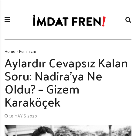
S
İ
k
m
i
d
p
a
t
t
o
F
c
r
Home
Feminizm
o
e
Aylardır Cevapsız Kalan
n
n
Soru: Nadira’ya Ne
t
i
e
Oldu? – Gizem
n
t
Karaköçek
18 MAYIS 2020