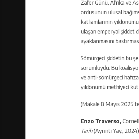
Zafer Günü, Afrika ve Asy
ordusunun ulusal bağımsız
katliamlarının yıldönümüd
ulaşan emperyal şiddet d
ayaklanmasını bastırması,
Sömürgeci şiddetin bu şek
sorumluydu. Bu koalisyond
ve anti-sömürgeci hafıza
yıldönümü methiyeci kutl
(Makale 8 Mayıs 2025’t
Enzo Traverso,
Cornell
Tarih
(Ayrıntı Yay., 2024)