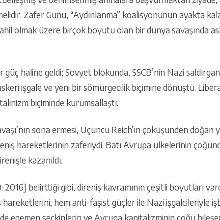
elidir. Zafer Günü, “Aydınlanma” koalisyonunun ayakta kal
hil olmak üzere birçok boyutu olan bir dünya savaşında asker
 güç haline geldi; Sovyet blokunda, SSCB’nin Nazi saldırga
skeri işgale ve yeni bir sömürgecilik biçimine dönüştü. Lib
Stalinizm biçiminde kurumsallaştı.
Savaşı’nın sona ermesi, Üçüncü Reich’ın çöküşünden doğan y
niş hareketlerinin zaferiydi. Batı Avrupa ülkelerinin çoğun
renişle kazanıldı.
2016] belirttiği gibi, direniş kavramının çeşitli boyutları va
hareketlerini, hem anti-faşist güçler ile Nazi işgalcileriyle iş
 de egemen seçkinlerin ve Avrupa kapitalizminin çoğu bileşe