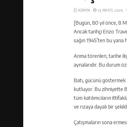
ADMIN
13 MAYIS 2025
[Bugün, 80 yıl önce, 8 M
Ancak tarihçi Enzo Traver
sağın 1945’ten bu yana h
Anma törenleri, tarihe ili
aynalarıdır. Bu durum özel
Batı, gücünü göstermek 
kutluyor. Bu zihniyette B
tüm katılımcıların ittifa
ve rızaya dayalı bir şekild
Çatışmaların sona ermes