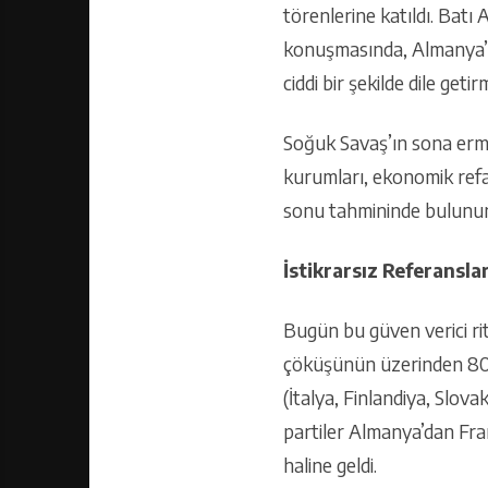
törenlerine katıldı. Ba
konuşmasında, Almanya’nın
ciddi bir şekilde dile getirm
Soğuk Savaş’ın sona ermes
kurumları, ekonomik refah
sonu tahmininde bulunurk
İstikrarsız Referansla
Bugün bu güven verici ri
çöküşünün üzerinden 80 yı
(İtalya, Finlandiya, Slov
partiler Almanya’dan Fra
haline geldi.