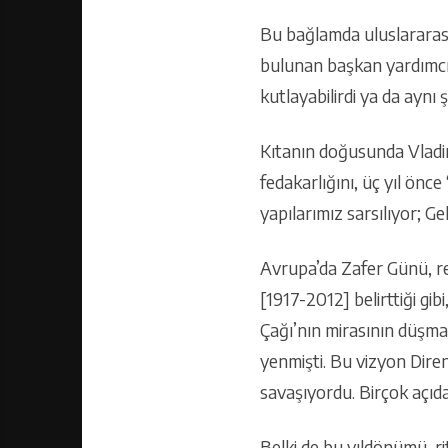
Bu bağlamda uluslararas
bulunan başkan yardımcısı
kutlayabilirdi ya da aynı
Kıtanın doğusunda Vladim
fedakarlığını, üç yıl ön
yapılarımız sarsılıyor; 
Avrupa’da Zafer Günü, res
[1917-2012] belirttiği gi
Çağı’nın mirasının düşma
yenmişti. Bu vizyon Dire
savaşıyordu. Birçok açıdan
Belki de bu yıldönümü, r