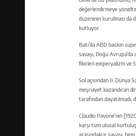
değerlendirmeye yöneltm
düzeninin kurulması da da
kutluyor.
Batı’da ABD baskın süper
savaşı, Doğu Avrupa’da a
fikirleri emperyalizm ve 
Sol açısından II. Dünya 
meşruiyet kazandıran dire
tarafından dayatılmadı, di
Claudio Pavone’nin [1920-
karşı tüm ulusal kurtuluş 
arasındaki iç savaşı, hem