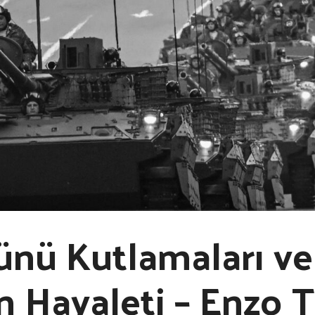
ünü Kutlamaları ve
n Hayaleti – Enzo 