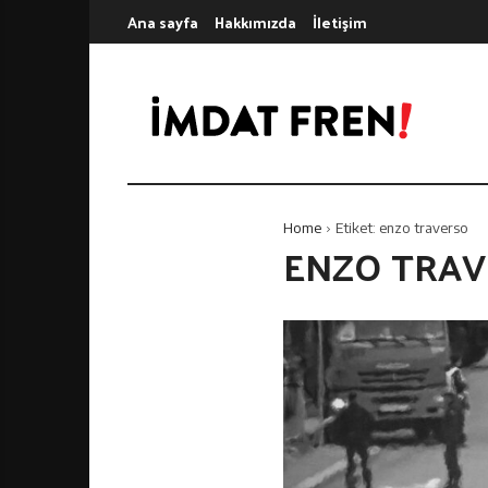
S
İ
Ana sayfa
Hakkımızda
İletişim
k
m
i
d
p
a
t
t
o
F
c
r
o
e
n
n
Home
Etiket:
enzo traverso
ENZO TRAV
t
i
e
n
t