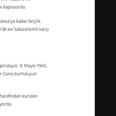
nı kapsıyordu.
Fransa’ya kadar birçok
’de ise Salazarizm’e karşı
görülüyor. 8 Mayıs 1945,
fer Günü kurtuluşun
.
B tarafından kurulan
iyordu.