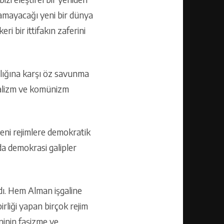
amayacağı yeni bir dünya
i bir ittifakın zaferini
nlığına karşı öz savunma
eralizm ve komünizm
eni rejimlere demokratik
da demokrasi galipler
rdı. Hem Alman işgaline
birliği yapan birçok rejim
ninin faşizme ve