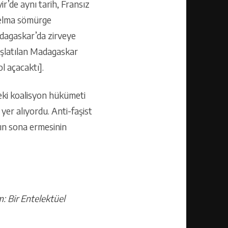
r’de aynı tarih, Fransız
Guelma sömürge
adagaskar’da zirveye
aşlatılan Madagaskar
l açacaktı].
teki koalisyon hükümeti
yer alıyordu. Anti-faşist
ın sona ermesinin
: Bir Entelektüel