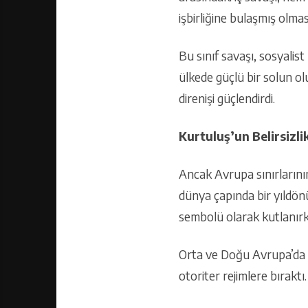
işbirliğine bulaşmış olma
Bu sınıf savaşı, sosyalis
ülkede güçlü bir solun ol
direnişi güçlendirdi.
Kurtuluş’un Belirsizlik
Ancak Avrupa sınırlarını
dünya çapında bir yıldön
sembolü olarak kutlanırke
Orta ve Doğu Avrupa’da bu
otoriter rejimlere bırakt