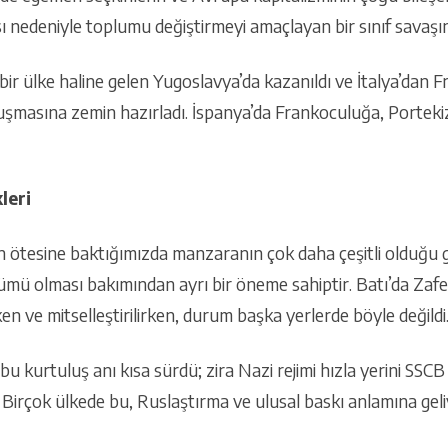
sı nedeniyle toplumu değiştirmeyi amaçlayan bir sınıf savaşı
t bir ülke haline gelen Yugoslavya’da kazanıldı ve İtalya’dan 
uşmasına zemin hazırladı. İspanya’da Frankoculuğa, Portekiz
leri
n ötesine baktığımızda manzaranın çok daha çeşitli olduğu 
ümü olması bakımından ayrı bir öneme sahiptir. Batı’da Za
n ve mitselleştirilirken, durum başka yerlerde böyle değildi
 kurtuluş anı kısa sürdü; zira Nazi rejimi hızla yerini SSC
ı. Birçok ülkede bu, Ruslaştırma ve ulusal baskı anlamına gel