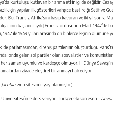
a’da kurtuluşu kutlayan bir anma etkinliği de değildir. Cezayi
lık için yapılan ilk gösterileri vahşice bastırdığı Setif ve 
ür. Bu, Fransız Afrika’sını kasıp kavuran ve iki yıl sonra M
algasının başlangıcıydı [Fransız ordusunun Mart 1947’de b
 1947 ile 1949 yılları arasında on binlerce kişinin ölümüne yo
ilde patlamasından, direniş partilerinin oluşturduğu Paris’
a, önde gelen sol partiler olan sosyalistler ve komünistler 
 her zaman uyumlu ve kardeşçe olmuyor. II. Dünya Savaşı’n
amalardan ziyade eleştirel bir anmayı hak ediyor.
e
Jacobin
web sitesinde yayınlanmıştır)
 Üniversitesi’nde ders veriyor. Türkçedeki son eseri –
Devrim
.