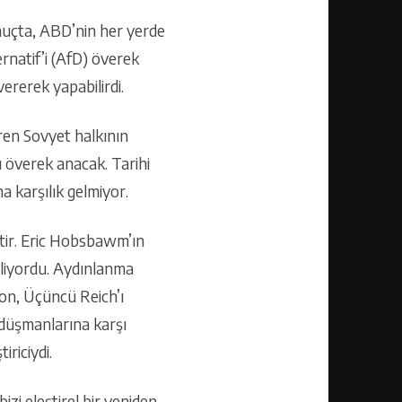
nuçta, ABD’nin her yerde
rnatif’i (AfD) överek
ererek yapabilirdi.
ren Sovyet halkının
 överek anacak. Tarihi
 karşılık gelmiyor.
htir. Eric Hobsbawm’ın
geliyordu. Aydınlanma
yon, Üçüncü Reich’ı
 düşmanlarına karşı
iriciydi.
zi eleştirel bir yeniden