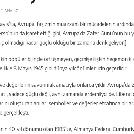
ANALIZ
ayıs’ta, Avrupa, faşizmin muazzam bir mücadelenin ardından y
so’nun da işaret ettiği gibi, Avrupa’da Zafer Günü’nün bu y
iç olmadığı kadar güçlü olduğu bir zamana denk geliyor.]
şkin popüler bilinçle örtüşmeyen, geçmişe ilişkin hegemonik an
likle 8 Mayıs 1945 gibi dünya yıldönümleri için geçerlidir.
ve değerlerini savunmak amacıyla onlarca yıldır Avrupa’da
atı, sadece güçlü değil, aynı zamanda erdemliydi de. Liberal 
klarını oluşturan anılar, semboller ve değerler etrafında bir 
e gerçekleşti.
inin 40. yıl dönümü olan 1985’te, Almanya Federal Cumhuri