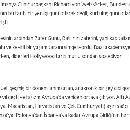
tı Almanya Cumhurbaşkanı Richard von Weizsäcker, Bundesta
 bu tarihi bir yenilgi günü olarak değil, kurtuluş günü ola
işti.
inin ardından Zafer Günü, Batı’nın zaferini, yani kapitalizm
ı ve keyifli bir yaşam tarzını simgeliyordu. Bazı akademisyen
en, diğerleri Hollywood tarzı mutlu sondan söz ediyor.
r
tüel, geçmiş bir dönemi anımsatan, anakronik bir şey gibi g
l geçti ve faşizm Avrupa’da yeniden ortaya çıkıyor. Altı Av
akya, Macaristan, Hırvatistan ve Çek Cumhuriyeti) aşırı sağcı 
nsa’ya, Polonya’dan İspanya’ya kadar Avrupa Birliği’nin her 