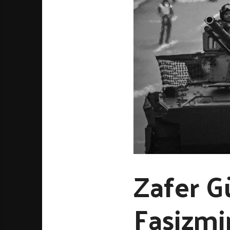
Zafer G
Faşizmi