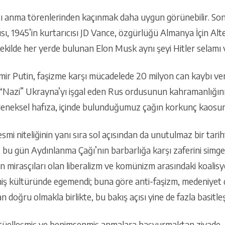
ı anma törenlerinden kaçınmak daha uygun görünebilir. So
, 1945’in kurtarıcısı JD Vance, özgürlüğü Almanya İçin Alte
 şekilde her yerde bulunan Elon Musk aynı şeyi Hitler selamı v
ir Putin, faşizme karşı mücadelede 20 milyon can kaybı ve
ce “Nazi” Ukrayna’yı işgal eden Rus ordusunun kahramanlığını
Geleneksel hafıza, içinde bulunduğumuz çağın korkunç kaosuna
mi niteliğinin yanı sıra sol açısından da unutulmaz bir tari
bi, bu gün Aydınlanma Çağı’nın barbarlığa karşı zaferini sim
n mirasçıları olan liberalizm ve komünizm arasındaki koalis
niş kültüründe egemendi; buna göre anti-faşizm, medeniyet
 doğru olmakla birlikte, bu bakış açısı yine de fazla basitleşt
itüelleşmiş ve benimsenmiş anmalara başvurmaktan ziyade, bi