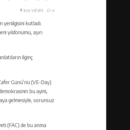
825 VIEWS
0
enilgisini kutladı.
eni yıldönümü, aşırı
latıların ilginç
 Zafer Günü’nü (VE-Day)
demokrasinin bu ayini,
araya gelmesiyle, sorunsuz
yeti (FAC) de bu anma