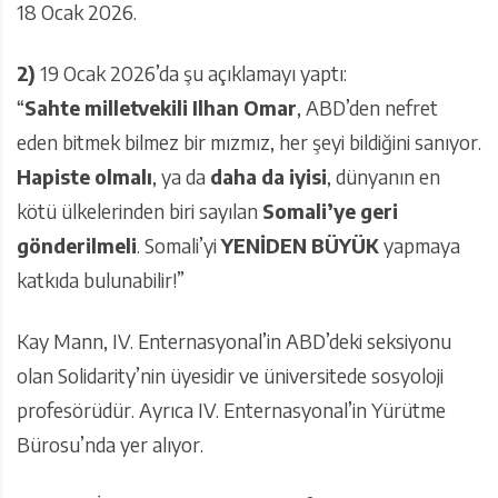
18 Ocak 2026.
2)
19 Ocak 2026’da şu açıklamayı yaptı:
“
Sahte milletvekili I
l
han Omar
, ABD’den nefret
eden bitmek bilmez bir mızmız, her şeyi bildiğini sanıyor.
Hapiste olmalı
, ya da
daha da iyisi
, dünyanın en
kötü ülkelerinden biri sayılan
Somali’ye geri
gönderilmeli
. Somali’yi
YENİDEN BÜYÜK
yapmaya
katkıda bulunabilir!”
Kay Mann, IV. Enternasyonal’in ABD’deki seksiyonu
olan Solidarity’nin üyesidir ve üniversitede sosyoloji
profesörüdür. Ayrıca IV. Enternasyonal’in Yürütme
Bürosu’nda yer alıyor.