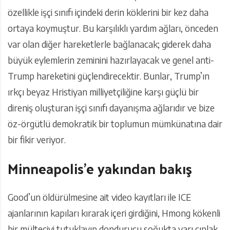
özellikle işçi sınıfı içindeki derin köklerini bir kez daha
ortaya koymuştur. Bu karşılıklı yardım ağları, önceden
var olan diğer hareketlerle bağlanacak; giderek daha
büyük eylemlerin zeminini hazırlayacak ve genel anti-
Trump hareketini güçlendirecektir. Bunlar, Trump’ın
ırkçı beyaz Hristiyan milliyetçiliğine karşı güçlü bir
direniş oluşturan işçi sınıfı dayanışma ağlarıdır ve bize
öz-örgütlü demokratik bir toplumun mümkünatına dair
bir fikir veriyor.
Minneapolis’e yakından bakış
Good’un öldürülmesine ait video kayıtları ile ICE
ajanlarının kapıları kırarak içeri girdiğini, Hmong kökenli
bir mülteciyi tutuklayıp dondurucu soğukta yarı çıplak