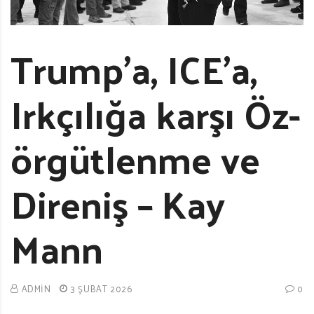
Trump’a, ICE’a,
Irkçılığa karşı Öz-
örgütlenme ve
Direniş – Kay
Mann
ADMIN
3 ŞUBAT 2026
0