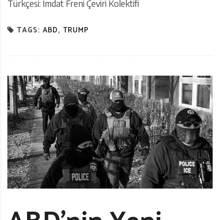
Türkçesi: İmdat Freni Çeviri Kolektifi
TAGS:
ABD
,
TRUMP
ABD’nin Yeni