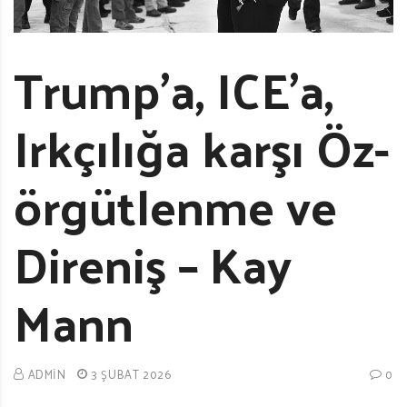
Trump’a, ICE’a,
Irkçılığa karşı Öz-
örgütlenme ve
Direniş – Kay
Mann
ADMIN
3 ŞUBAT 2026
0