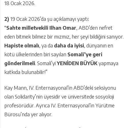
18 Ocak 2026.
2)
19 Ocak 2026’da şu açıklamayı yaptı:
“
Sahte milletvekili I
l
han Omar
, ABD’den nefret
eden bitmek bilmez bir mızmız, her şeyi bildiğini sanıyor.
Hapiste olmalı
, ya da
daha da iyisi
, dünyanın en
kötü ülkelerinden biri sayılan
Somali’ye geri
gönderilmeli
. Somali’yi
YENİDEN BÜYÜK
yapmaya
katkıda bulunabilir!”
Kay Mann, IV. Enternasyonal’in ABD’deki seksiyonu
olan Solidarity’nin üyesidir ve üniversitede sosyoloji
profesörüdür. Ayrıca IV. Enternasyonal’in Yürütme
Bürosu’nda yer alıyor.