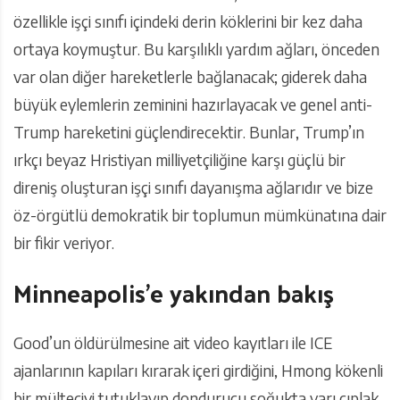
özellikle işçi sınıfı içindeki derin köklerini bir kez daha
ortaya koymuştur. Bu karşılıklı yardım ağları, önceden
var olan diğer hareketlerle bağlanacak; giderek daha
büyük eylemlerin zeminini hazırlayacak ve genel anti-
Trump hareketini güçlendirecektir. Bunlar, Trump’ın
ırkçı beyaz Hristiyan milliyetçiliğine karşı güçlü bir
direniş oluşturan işçi sınıfı dayanışma ağlarıdır ve bize
öz-örgütlü demokratik bir toplumun mümkünatına dair
bir fikir veriyor.
Minneapolis’e yakından bakış
Good’un öldürülmesine ait video kayıtları ile ICE
ajanlarının kapıları kırarak içeri girdiğini, Hmong kökenli
bir mülteciyi tutuklayıp dondurucu soğukta yarı çıplak