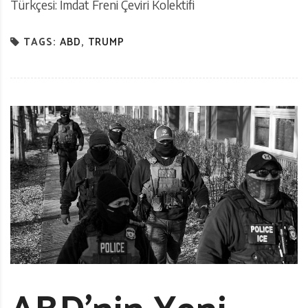
Türkçesi: İmdat Freni Çeviri Kolektifi
TAGS:
ABD
,
TRUMP
ABD’nin Yeni