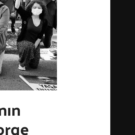
nın
orge