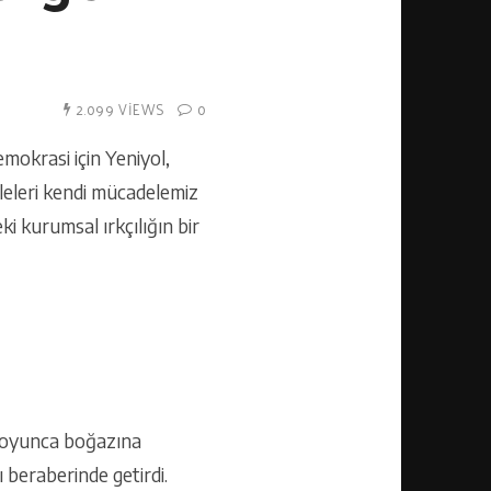
2.099 VIEWS
0
emokrasi için Yeniyol,
eleri kendi mücadelemiz
 kurumsal ırkçılığın bir
 boyunca boğazına
ı beraberinde getirdi.