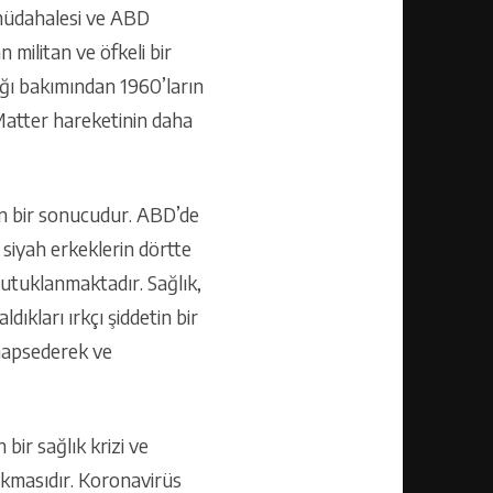
 müdahalesi ve ABD
 militan ve öfkeli bir
ığı bakımından 1960’ların
 Matter hareketinin daha
ın bir sonucudur. ABD’de
 siyah erkeklerin dörtte
 tutuklanmaktadır. Sağlık,
ıkları ırkçı şiddetin bir
 hapsederek ve
ir sağlık krizi ve
çıkmasıdır. Koronavirüs