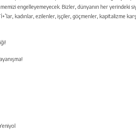
tmemizi engelleyemeyecek. Bizler, dünyanın her yerindeki si
’lar, kadınlar, ezilenler, işçiler, göçmenler, kapitalizme kar
ği!
ayanışma!
Yeniyol