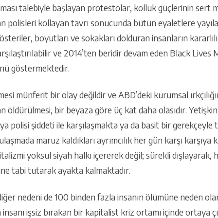
lması talebiyle başlayan protestolar, kolluk güçlerinin sert
 polisleri kollayan tavrı sonucunda bütün eyaletlere yayılan
teriler, boyutları ve sokakları dolduran insanların kararlıl
rşılaştırılabilir ve 2014’ten beridir devam eden Black Lives
nü göstermektedir.
esi münferit bir olay değildir ve ABD’deki kurumsal ırkçılığ
an öldürülmesi, bir beyaza göre üç kat daha olasıdır. Yetişkin
 ya polisi şiddeti ile karşılaşmakta ya da basit bir gerekçeyle
laşmada maruz kaldıkları ayrımcılık her gün karşı karşıya kald
talizmi yoksul siyah halkı içererek değil; sürekli dışlayarak,
ne tabi tutarak ayakta kalmaktadır.
iğer nedeni de 100 binden fazla insanın ölümüne neden olan b
insanı işsiz bırakan bir kapitalist kriz ortamı içinde ortaya 