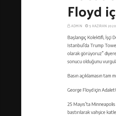
Floyd iç
ADMIN
5 HAZIRAN 202
Başlangıç Kolektifi, İşçi 
Istanbul’da Trump Tower
olarak görüyoruz” diyere
sonucu olduğunu vurgula
Basın açıklamasın tam me
George Floyd için Adalet
25 Mayıs’ta Minneapolis 
bastırılarak vahşice katle