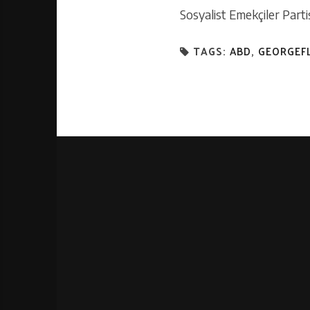
Sosyalist Emekçiler Parti
TAGS:
ABD
,
GEORGEF