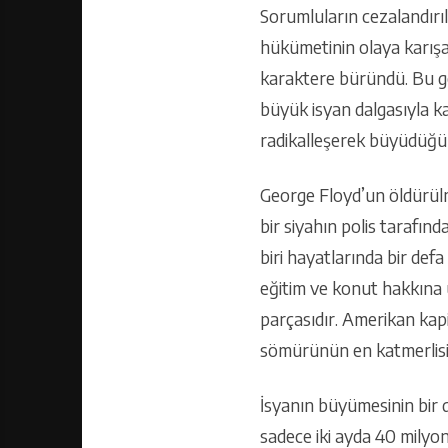
Sorumluların cezalandırı
hükümetinin olaya karışan
karaktere büründü. Bu gös
büyük isyan dalgasıyla ka
radikalleşerek büyüdüğü
George Floyd’un öldürülm
bir siyahın polis tarafınd
biri hayatlarında bir defa
eğitim ve konut hakkına u
parçasıdır. Amerikan kapi
sömürünün en katmerlisi
İsyanın büyümesinin bir d
sadece iki ayda 40 milyon 