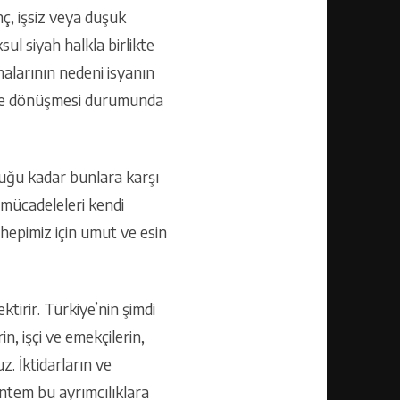
ç, işsiz veya düşük
l siyah halkla birlikte
malarının nedeni isyanın
 güce dönüşmesi durumunda
olduğu kadar bunlara karşı
u mücadeleleri kendi
hepimiz için umut ve esin
irir. Türkiye’nin şimdi
n, işçi ve emekçilerin,
z. İktidarların ve
ntem bu ayrımcılıklara