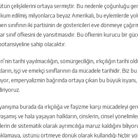
tün çelişkilerini ortaya sermiştir. Bu nedenle çoğunluğu gen
kum edilmiş milyonlarca beyaz Amerikalı, bu eylemlerde yoksu
sınıfının iki partisinin de göstericileri eve dönmeye çağır
adar sınıf öfkesini de yansıtmasıdır. Bu öfkenin kurucu bir
otansiyeline sahip olacaktır.
i’nin tarihi yayılmacılığın, sömürgeciliğin, ırkçılığın tarihi 
kların, işçi ve emekçi sınıflarının da mücadele tarihidir. Biz b
or, emperyalizmin bağrında ortaya çıkan bu büyük isyanı, 
iriyoruz.
nışma burada da ırkçılığa ve faşizme karşı mücadeleyi gerekt
amış ve hala yaşayan halkların, cinslerin, cinsel yönelimleri
rin de sistematik olarak ayrımcılığa maruz kaldığını biliyoru
aklamaya, üstünü örtmeye dönük olarak kullandığı hiçbir yö