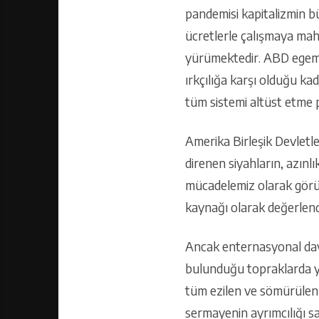
pandemisi kapitalizmin bü
ücretlerle çalışmaya mah
yürümektedir. ABD egemen 
ırkçılığa karşı olduğu k
tüm sistemi altüst etme p
Amerika Birleşik Devletler
direnen siyahların, azınlı
mücadelemiz olarak görüy
kaynağı olarak değerlend
Ancak enternasyonal daya
bulunduğu topraklarda yaş
tüm ezilen ve sömürülenle
sermayenin ayrımcılığı s