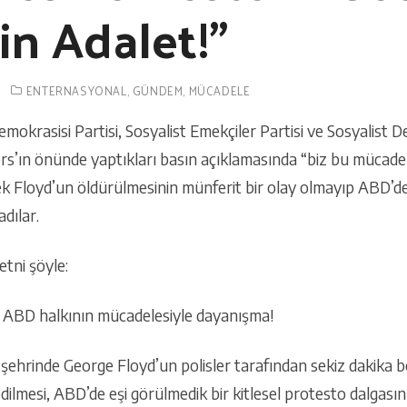
in Adalet!”
0
ENTERNASYONAL
,
GÜNDEM
,
MÜCADELE
Demokrasisi Partisi, Sosyalist Emekçiler Partisi ve Sosyalist D
s’ın önünde yaptıkları basın açıklamasında “biz bu mücadel
k Floyd’un öldürülmesinin münferit bir olay olmayıp ABD’deki
dılar.
tni şöyle:
! ABD halkının mücadelesiyle dayanışma!
şehrinde George Floyd’un polisler tarafından sekiz dakika
dilmesi, ABD’de eşi görülmedik bir kitlesel protesto dalgasın