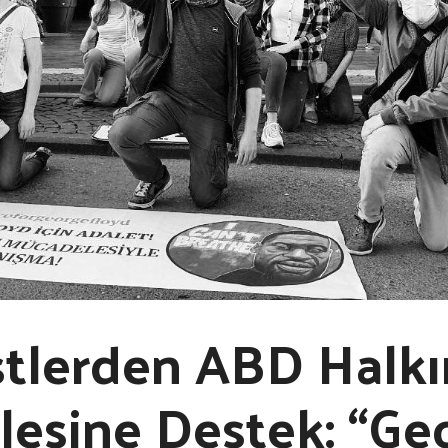
stlerden ABD Halkı
esine Destek: “Ge