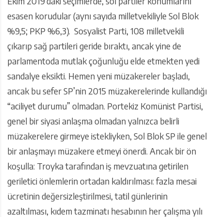
Ekim 2019’daki seçimlerde, sol partiler konumlarını
esasen korudular (aynı sayıda milletvekiliyle Sol Blok
%9,5; PKP %6,3). Sosyalist Parti, 108 milletvekili
çıkarıp sağ partileri geride bıraktı, ancak yine de
parlamentoda mutlak çoğunluğu elde etmekten yedi
sandalye eksikti. Hemen yeni müzakereler başladı,
ancak bu sefer SP’nin 2015 müzakerelerinde kullandığı
“aciliyet durumu” olmadan. Portekiz Komünist Partisi,
genel bir siyasi anlaşma olmadan yalnızca belirli
müzakerelere girmeye istekliyken, Sol Blok SP ile genel
bir anlaşmayı müzakere etmeyi önerdi. Ancak bir ön
koşulla: Troyka tarafından iş mevzuatına getirilen
geriletici önlemlerin ortadan kaldırılması: fazla mesai
ücretinin değersizleştirilmesi, tatil günlerinin
azaltılması, kıdem tazminatı hesabının her çalışma yılı