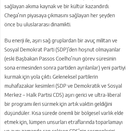
sağlayan akıma kaynak ve bir kültür kazandırdı.
Chega’nın piyasaya çıkmasını sağlayan her şeyden
önce bu uluslararası dinamikti.
Bu enerji ile, aşırı sağ gruplardan bir avuç militan ve
Sosyal Demokrat Parti (SDP)’den hoşnut olmayanlar
(eski Başbakan Passos Coelho’nun görev süresinin
sona ermesinden sonra partiden ayrılanlar) yeni partiyi
kurmak için yola çıktı. Geleneksel partilerin
muhafazakar kesimleri (SDP ve Demokratik ve Sosyal
Merkez – Halk Partisi CDS) aşırı gerici ve ultra-liberal
bir programı ileri sürmek için artık vaktin geldiğini
düşündüler. Kısa sürede önemli bir bölgesel varlık elde
etmek için, lümpen unsurları etraflarında toparlamayı
ve aynı zamanda can çekişen CDS’nin seçmenlerini