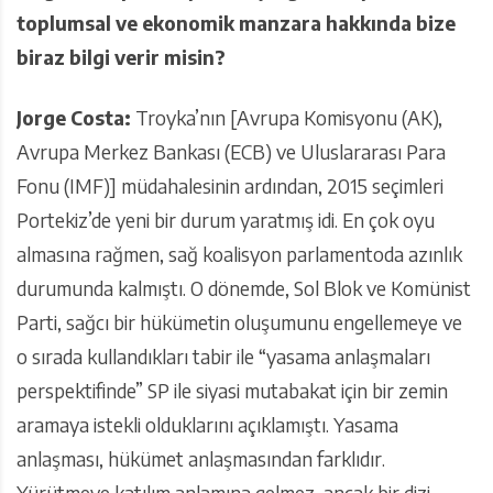
toplumsal ve ekonomik manzara hakkında bize
biraz bilgi verir misin?
Jorge Costa:
Troyka’nın [Avrupa Komisyonu (AK),
Avrupa Merkez Bankası (ECB) ve Uluslararası Para
Fonu (IMF)] müdahalesinin ardından, 2015 seçimleri
Portekiz’de yeni bir durum yaratmış idi. En çok oyu
almasına rağmen, sağ koalisyon parlamentoda azınlık
durumunda kalmıştı. O dönemde, Sol Blok ve Komünist
Parti, sağcı bir hükümetin oluşumunu engellemeye ve
o sırada kullandıkları tabir ile “yasama anlaşmaları
perspektifinde” SP ile siyasi mutabakat için bir zemin
aramaya istekli olduklarını açıklamıştı. Yasama
anlaşması, hükümet anlaşmasından farklıdır.
Yürütmeye katılım anlamına gelmez, ancak bir dizi