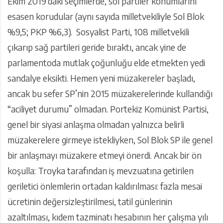
Ekim 2019’daki seçimlerde, sol partiler konumlarını
esasen korudular (aynı sayıda milletvekiliyle Sol Blok
%9,5; PKP %6,3). Sosyalist Parti, 108 milletvekili
çıkarıp sağ partileri geride bıraktı, ancak yine de
parlamentoda mutlak çoğunluğu elde etmekten yedi
sandalye eksikti. Hemen yeni müzakereler başladı,
ancak bu sefer SP’nin 2015 müzakerelerinde kullandığı
“aciliyet durumu” olmadan. Portekiz Komünist Partisi,
genel bir siyasi anlaşma olmadan yalnızca belirli
müzakerelere girmeye istekliyken, Sol Blok SP ile genel
bir anlaşmayı müzakere etmeyi önerdi. Ancak bir ön
koşulla: Troyka tarafından iş mevzuatına getirilen
geriletici önlemlerin ortadan kaldırılması: fazla mesai
ücretinin değersizleştirilmesi, tatil günlerinin
azaltılması, kıdem tazminatı hesabının her çalışma yılı