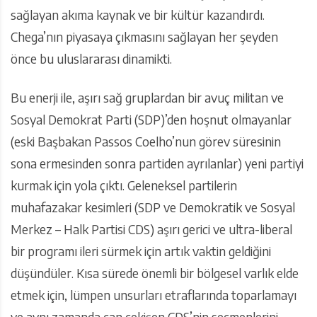
sağlayan akıma kaynak ve bir kültür kazandırdı.
Chega’nın piyasaya çıkmasını sağlayan her şeyden
önce bu uluslararası dinamikti.
Bu enerji ile, aşırı sağ gruplardan bir avuç militan ve
Sosyal Demokrat Parti (SDP)’den hoşnut olmayanlar
(eski Başbakan Passos Coelho’nun görev süresinin
sona ermesinden sonra partiden ayrılanlar) yeni partiyi
kurmak için yola çıktı. Geleneksel partilerin
muhafazakar kesimleri (SDP ve Demokratik ve Sosyal
Merkez – Halk Partisi CDS) aşırı gerici ve ultra-liberal
bir programı ileri sürmek için artık vaktin geldiğini
düşündüler. Kısa sürede önemli bir bölgesel varlık elde
etmek için, lümpen unsurları etraflarında toparlamayı
ve aynı zamanda can çekişen CDS’nin seçmenlerini