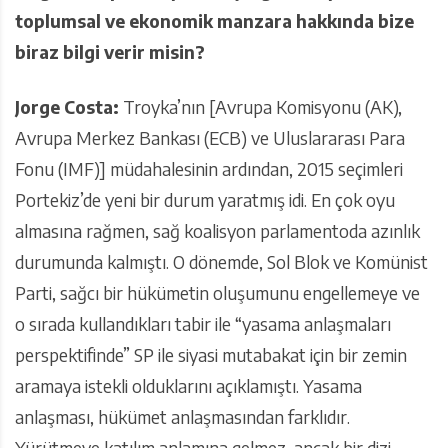
toplumsal ve ekonomik manzara hakkında bize
biraz bilgi verir misin?
Jorge Costa:
Troyka’nın [Avrupa Komisyonu (AK),
Avrupa Merkez Bankası (ECB) ve Uluslararası Para
Fonu (IMF)] müdahalesinin ardından, 2015 seçimleri
Portekiz’de yeni bir durum yaratmış idi. En çok oyu
almasına rağmen, sağ koalisyon parlamentoda azınlık
durumunda kalmıştı. O dönemde, Sol Blok ve Komünist
Parti, sağcı bir hükümetin oluşumunu engellemeye ve
o sırada kullandıkları tabir ile “yasama anlaşmaları
perspektifinde” SP ile siyasi mutabakat için bir zemin
aramaya istekli olduklarını açıklamıştı. Yasama
anlaşması, hükümet anlaşmasından farklıdır.
Yürütmeye katılım anlamına gelmez, ancak bir dizi