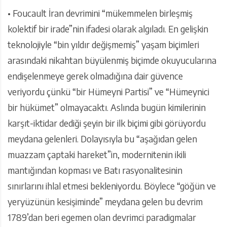
• Foucault İran devrimini “mükemmelen birleşmiş
kolektif bir irade”nin ifadesi olarak algıladı. En gelişkin
teknolojiyle “bin yıldır değişmemiş” yaşam biçimleri
arasındaki nikahtan büyülenmiş biçimde okuyucularına
endişelenmeye gerek olmadığına dair güvence
veriyordu çünkü “bir Hümeyni Partisi” ve “Hümeynici
bir hükümet” olmayacaktı. Aslında bugün kimilerinin
karşıt-iktidar dediği şeyin bir ilk biçimi gibi görüyordu
meydana gelenleri. Dolayısıyla bu “aşağıdan gelen
muazzam çaptaki hareket”in, modernitenin ikili
mantığından kopması ve Batı rasyonalitesinin
sınırlarını ihlal etmesi bekleniyordu. Böylece “göğün ve
yeryüzünün kesişiminde” meydana gelen bu devrim
1789’dan beri egemen olan devrimci paradigmalar