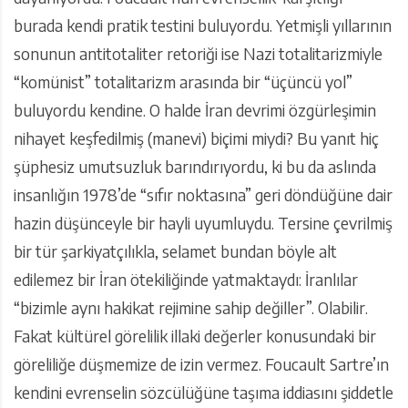
burada kendi pratik testini buluyordu. Yetmişli yıllarının
sonunun antitotaliter retoriği ise Nazi totalitarizmiyle
“komünist” totalitarizm arasında bir “üçüncü yol”
buluyordu kendine. O halde İran devrimi özgürleşimin
nihayet keşfedilmiş (manevi) biçimi miydi? Bu yanıt hiç
şüphesiz umutsuzluk barındırıyordu, ki bu da aslında
insanlığın 1978’de “sıfır noktasına” geri döndüğüne dair
hazin düşünceyle bir hayli uyumluydu. Tersine çevrilmiş
bir tür şarkiyatçılıkla, selamet bundan böyle alt
edilemez bir İran ötekiliğinde yatmaktaydı: İranlılar
“bizimle aynı hakikat rejimine sahip değiller”. Olabilir.
Fakat kültürel görelilik illaki değerler konusundaki bir
göreliliğe düşmemize de izin vermez. Foucault Sartre’ın
kendini evrenselin sözcülüğüne taşıma iddiasını şiddetle