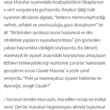
veya Münster isyanındaki Anabaptistlerin hitaplarının
o sert vurgularıyla gürlüyordu. Böylece Şiiliği halk
isyanının dili olarak algıladı, “binlerce memnuniyetsizliği,
nefreti, sefaleti ve umutsuzluğu güce dönüştüren” bir
dil. “Birbirinden ayrılmazcasına toplumsal ve dini
nitelikteki yapıların siyasallaştırılması” için gösterilen
çabayı hayranlıkla izlediğini söylüyordu. Bu (dinsel)
maneviyat ile siyaset arasındaki kaynaşmayı amaçlayan
ittifakın tetikleyebileceği muhtemel zararlar hakkındaki
görüşlerini soran Claude Mauriac’a şöyle yanıt
veriyordu: “Peki ya maneviyatsız siyaset hakkında ne
diyeceğiz, sevgili Claude?”
• Sorunun kendisi meşruydu, ima edilen cevap ise endişe
verici. Dinî bir hukukun hegemonyası altında toplumsal