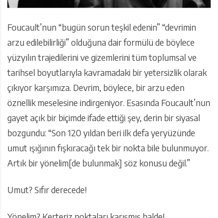
Foucault’nun “bugün sorun teşkil edenin” “devrimin
arzu edilebilirliği” olduğuna dair formülü de böylece
yüzyılın trajedilerini ve gizemlerini tüm toplumsal ve
tarihsel boyutlarıyla kavramadaki bir yetersizlik olarak
çıkıyor karşımıza. Devrim, böylece, bir arzu eden
öznellik meselesine indirgeniyor. Esasında Foucault’nun
gayet açık bir biçimde ifade ettiği şey, derin bir siyasal
bozgundu: “Son 120 yıldan beri ilk defa yeryüzünde
umut ışığının fışkıracağı tek bir nokta bile bulunmuyor.
Artık bir yönelim[de bulunmak] söz konusu değil.”
Umut? Sıfır derecede!
Yönelim? Kerteriz noktaları karışmış halde!