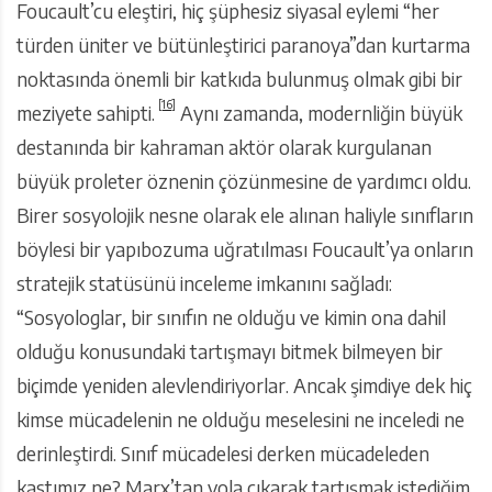
Foucault’cu eleştiri, hiç şüphesiz siyasal eylemi “her
türden üniter ve bütünleştirici paranoya”dan kurtarma
noktasında önemli bir katkıda bulunmuş olmak gibi bir
[16]
meziyete sahipti.
Aynı zamanda, modernliğin büyük
destanında bir kahraman aktör olarak kurgulanan
büyük proleter öznenin çözünmesine de yardımcı oldu.
Birer sosyolojik nesne olarak ele alınan haliyle sınıfların
böylesi bir yapıbozuma uğratılması Foucault’ya onların
stratejik statüsünü inceleme imkanını sağladı:
“Sosyologlar, bir sınıfın ne olduğu ve kimin ona dahil
olduğu konusundaki tartışmayı bitmek bilmeyen bir
biçimde yeniden alevlendiriyorlar. Ancak şimdiye dek hiç
kimse mücadelenin ne olduğu meselesini ne inceledi ne
derinleştirdi. Sınıf mücadelesi derken mücadeleden
kastımız ne? Marx’tan yola çıkarak tartışmak istediğim