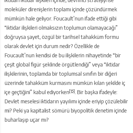
iktidarı iktidar ilişkileri içinde, devrimci stratejiyi ise
moleküler direnişlerin toplamı içinde çözündürmek
mümkün hale geliyor. Foucault’nun ifade ettiği gibi
“iktidar ilişkileri olmaksızın toplumun olamayacağı”
doğruysa şayet, özgül bir tarihsel tahakküm formu
olarak devlet için durum nedir? Özellikle de
Foucault’nun kendisi de bu ilişkilerin nihayetinde “bir
çeşit global figür şeklinde örgütlendiği” veya “iktidar
ilişkilerinin, toplamda bir toplumsal sınıfın bir diğeri
üzerinde tahakküm kurmasını mümkün kılan şekilde iç
[15]
içe geçtiğini” kabul ediyorken
. Bir başka ifadeyle:
Devlet meselesi iktidarın yayılımı içinde eriyip çözülebilir
mi? Peki ya kapitalist sömürü biyopolitik denetim içinde
buharlaşıp uçar mı?