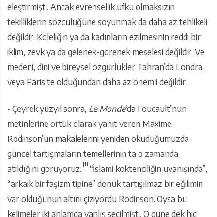
eleştirmişti. Ancak evrensellik ufku olmaksızın
tekilliklerin sözcülüğüne soyunmak da daha az tehlikeli
değildir. Köleliğin ya da kadınların ezilmesinin reddi bir
iklim, zevk ya da gelenek-görenek meselesi değildir. Ve
medeni, dini ve bireysel özgürlükler Tahran’da Londra
veya Paris’te olduğundan daha az önemli değildir.
• Çeyrek yüzyıl sonra,
Le Monde
‘da Foucault’nun
metinlerine örtük olarak yanıt veren Maxime
Rodinson’un makalelerini yeniden okuduğumuzda
güncel tartışmaların temellerinin ta o zamanda
[11]
atıldığını görüyoruz.
“İslami köktenciliğin uyanışında”,
“arkaik bir faşizm tipine” dönük tartışılmaz bir eğilimin
var olduğunun altını çiziyordu Rodinson. Oysa bu
kelimeler iki anlamda yanlış seçilmişti. O güne dek hiç