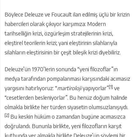
Böylece Deleuze ve Foucault ilan edilmiş üçlü bir krizin
habercileri olarak çıkıyor karşımıza: Modern
tarihselliğin krizi, özgürleşim stratejilerinin krizi,
eleştirel teorilerin krizi; yani eleştirinin silahlarıyla
silahların eleştirisinin bir çeşit bileşik krizi diyebiliriz.
Deleuze’ün 1970’lerin sonunda “yeni filozoflar”ın
medya tarafından pompalanması karşısındaki acımasız
[1]
yargısını hatırlıyoruz: “
martiroloji
yapıyorlar”
ve
“cesetlerden besleniyorlar”. Bu henüz doğum halinde
olmakla birlikte her türden siyasetin olumsuzlanışıydı.
[2]
Bu keskin hüküm o zamandan bugüne acımasızca
doğrulandı. Bununla birlikte, yeni filozofların karşıt
kutbunda yer almakla birlikte Deleuze’ün söylemi bir