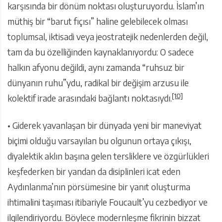
karşısında bir dönüm noktası oluşturuyordu. İslam’ın
müthiş bir “barut fıçısı” haline gelebilecek olması
toplumsal, iktisadi veya jeostratejik nedenlerden değil,
tam da bu özelliğinden kaynaklanıyordu: O sadece
halkın afyonu değildi, aynı zamanda “ruhsuz bir
dünyanın ruhu”ydu, radikal bir değişim arzusu ile
[10]
kolektif irade arasındaki bağlantı noktasıydı.
• Giderek yavanlaşan bir dünyada yeni bir maneviyat
biçimi olduğu varsayılan bu olgunun ortaya çıkışı,
diyalektik aklın başına gelen tersliklere ve özgürlükleri
keşfederken bir yandan da disiplinleri icat eden
Aydınlanma’nın pörsümesine bir yanıt oluşturma
ihtimalini taşıması itibariyle Foucault’yu cezbediyor ve
ilgilendiriyordu. Böylece modernleşme fikrinin bizzat