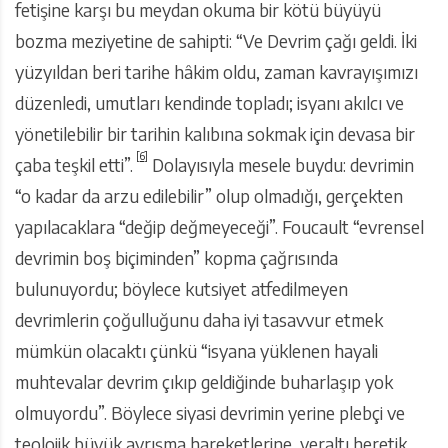
fetişine karşı bu meydan okuma bir kötü büyüyü
bozma meziyetine de sahipti: “Ve Devrim çağı geldi. İki
yüzyıldan beri tarihe hâkim oldu, zaman kavrayışımızı
düzenledi, umutları kendinde topladı; isyanı akılcı ve
yönetilebilir bir tarihin kalıbına sokmak için devasa bir
[6]
çaba teşkil etti”.
Dolayısıyla mesele buydu: devrimin
“o kadar da arzu edilebilir” olup olmadığı, gerçekten
yapılacaklara “değip değmeyeceği”. Foucault “evrensel
devrimin boş biçiminden” kopma çağrısında
bulunuyordu; böylece kutsiyet atfedilmeyen
devrimlerin çoğulluğunu daha iyi tasavvur etmek
mümkün olacaktı çünkü “isyana yüklenen hayali
muhtevalar devrim çıkıp geldiğinde buharlaşıp yok
olmuyordu”. Böylece siyasi devrimin yerine plebçi ve
teolojik büyük ayrışma hareketlerine, yeraltı heretik