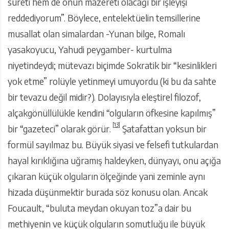
sureti hem de onun mazereti olacağı bir işleyişi
reddediyorum”. Böylece, entelektüelin temsillerine
musallat olan simalardan -Yunan bilge, Romalı
yasakoyucu, Yahudi peygamber- kurtulma
niyetindeydi; mütevazı biçimde Sokratik bir “kesinlikleri
yok etme” rolüyle yetinmeyi umuyordu (ki bu da sahte
bir tevazu değil midir?). Dolayısıyla eleştirel filozof,
alçakgönüllülükle kendini “olguların öfkesine kapılmış”
[13]
bir “gazeteci” olarak görür.
Şatafattan yoksun bir
formül sayılmaz bu. Büyük siyasi ve felsefi tutkulardan
hayal kırıklığına uğramış haldeyken, dünyayı, onu açığa
çıkaran küçük olguların ölçeğinde yani zeminle aynı
hizada düşünmektir burada söz konusu olan. Ancak
Foucault, “buluta meydan okuyan toz”a dair bu
methiyenin ve küçük olguların somutluğu ile büyük