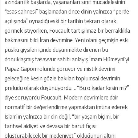
azından ilk başlarda, yaşananları sınıf mücadelesinin
“esas sahnesi” başlamadan önce dinin yalnızca “perde
açılışında” oynadığı eski bir tarihin tekrarı olarak
görmek istiyorken, Foucault tartışılmaz bir berraklıkla
bakmasını bildi İran devrimine. Yeni olanı geçmişin eski
püskü giysileri içinde düşünmekte direnen bu
donuklaşmış tasavvur sahibi anlayış İmam Hümeyni’yi
Papaz Gapon rolünde görüyor ve mistik devrimi
geleceğine kesin gözle bakılan toplumsal devrimin
prelüdü olarak düşünüyordu…. “Bu o kadar kesin mi?”
diye soruyordu Foucault. Modern devrimlere dair
normatif bir değerlendirme yapmaktan imtina ederek
İslam’ın yalnızca bir din değil, “bir yaşam biçimi, bir
tarihsel aidiyet ve devasa bir barut fıçısı
oluşturabilecek bir medeniyet” olduğunun altını