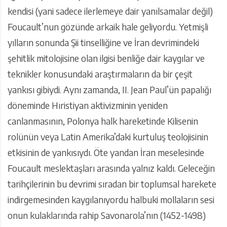
kendisi (yani sadece ilerlemeye dair yanılsamalar değil)
Foucault’nun gözünde arkaik hale geliyordu. Yetmişli
yılların sonunda Şii tinselliğine ve İran devrimindeki
şehitlik mitolojisine olan ilgisi benliğe dair kaygılar ve
teknikler konusundaki araştırmaların da bir çeşit
yankısı gibiydi. Aynı zamanda, II. Jean Paul’ün papalığı
döneminde Hıristiyan aktivizminin yeniden
canlanmasının, Polonya halk hareketinde Kilisenin
rolünün veya Latin Amerika’daki kurtuluş teolojisinin
etkisinin de yankısıydı. Öte yandan İran meselesinde
Foucault meslektaşları arasında yalnız kaldı. Geleceğin
tarihçilerinin bu devrimi sıradan bir toplumsal harekete
indirgemesinden kaygılanıyordu halbuki mollaların sesi
onun kulaklarında rahip Savonarola’nın (1452-1498)