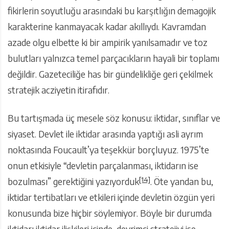
fikirlerin soyutluğu arasındaki bu karşıtlığın demagojik
karakterine kanmayacak kadar akıllıydı. Kavramdan
azade olgu elbette ki bir ampirik yanılsamadır ve toz
bulutları yalnızca temel parçacıkların hayali bir toplamı
değildir. Gazeteciliğe has bir gündelikliğe geri çekilmek
stratejik acziyetin itirafıdır.
Bu tartışmada üç mesele söz konusu: iktidar, sınıflar ve
siyaset. Devlet ile iktidar arasında yaptığı asli ayrım
noktasında Foucault’ya teşekkür borçluyuz. 1975’te
onun etkisiyle “devletin parçalanması, iktidarın ise
[14]
bozulması” gerektiğini yazıyorduk
. Öte yandan bu,
iktidar tertibatları ve etkileri içinde devletin özgün yeri
konusunda bize hiçbir söylemiyor. Böyle bir durumda