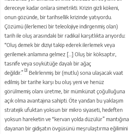
dereceye kadar onlara simetrikti. Krizin gizli kökeni,
onun gözünde, bir tarihsellik krizinde yatıyordu.
Çözümü (ilerlemeci bir teleolojiye indirgenmiş olan)
tarih ile oluş arasındaki bir radikal karşıtlıkta arıyordu:
“Oluş demek bir diziyi takip ederek ilerlemek veya
gerilemek anlamına gelmez […] Oluş bir köksaptır,
tasnife veya soykütüğe dayalı bir ağaç
[3]
değildir.”
Belirlenmiş bir (mutlu) sona ulaşacak vaat
edilmiş bir tarihe karşı bu oluş yeni ve henüz
görülmemiş olanı üretme, bir mümkünat çoğulluğuna
açık olma avantajına sahipti. Öte yandan bu yaklaşım
stratejik ufuktan yoksun bir mikro siyaseti, hedeften
yoksun hareketin ve “kervan yolda düzülür” mantığına
dayanan bir gidişatın övgüsünü meşrulaştırma eğilimini