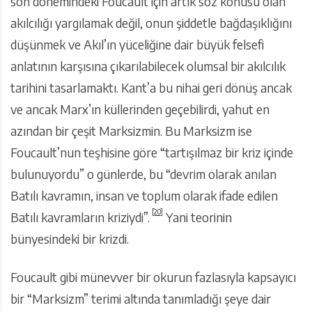
son dönemindeki Foucault için artık söz konusu olan
akılcılığı yargılamak değil, onun şiddetle bağdaşıklığını
düşünmek ve Akıl’ın yüceliğine dair büyük felsefi
anlatının karşısına çıkarılabilecek olumsal bir akılcılık
tarihini tasarlamaktı. Kant’a bu nihai geri dönüş ancak
ve ancak Marx’ın küllerinden geçebilirdi, yahut en
azından bir çeşit Marksizmin. Bu Marksizm ise
Foucault’nun teşhisine göre “tartışılmaz bir kriz içinde
bulunuyordu” o günlerde, bu “devrim olarak anılan
Batılı kavramın, insan ve toplum olarak ifade edilen
[20]
Batılı kavramların kriziydi”.
Yani teorinin
bünyesindeki bir krizdi.
Foucault gibi münevver bir okurun fazlasıyla kapsayıcı
bir “Marksizm” terimi altında tanımladığı şeye dair