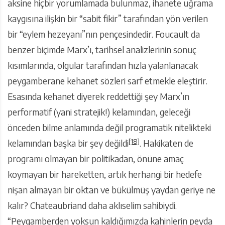
aksine hiçbir yorumlamada bulunmaz, ihanete uğrama
kaygısına ilişkin bir “sabit fikir” tarafından yön verilen
bir “eylem hezeyanı”nın pençesindedir. Foucault da
benzer biçimde Marx’ı, tarihsel analizlerinin sonuç
kısımlarında, olgular tarafından hızla yalanlanacak
peygamberane kehanet sözleri sarf etmekle eleştirir.
Esasında kehanet diyerek reddettiği şey Marx’ın
performatif (yani stratejik!) kelamından, geleceği
önceden bilme anlamında değil programatik nitelikteki
[18]
kelamından başka bir şey değildi
. Hakikaten de
programı olmayan bir politikadan, önüne amaç
koymayan bir hareketten, artık herhangi bir hedefe
nişan almayan bir oktan ve bükülmüş yaydan geriye ne
kalır? Chateaubriand daha aklıselim sahibiydi.
“Peygamberden yoksun kaldığımızda kahinlerin peyda