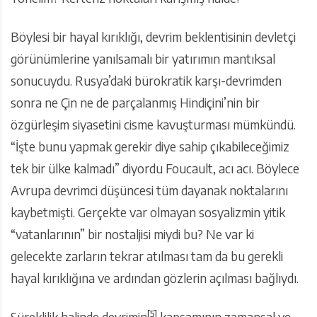
Böylesi bir hayal kırıklığı, devrim beklentisinin devletçi
görünümlerine yanılsamalı bir yatırımın mantıksal
sonucuydu. Rusya’daki bürokratik karşı-devrimden
sonra ne Çin ne de parçalanmış Hindiçini’nin bir
özgürleşim siyasetini cisme kavuşturması mümkündü.
“İşte bunu yapmak gerekir diye sahip çıkabileceğimiz
tek bir ülke kalmadı” diyordu Foucault, acı acı. Böylece
Avrupa devrimci düşüncesi tüm dayanak noktalarını
kaybetmişti. Gerçekte var olmayan sosyalizmin yitik
“vatanlarının” bir nostaljisi miydi bu? Ne var ki
gelecekte zarların tekrar atılması tam da bu gerekli
hayal kırıklığına ve ardından gözlerin açılması bağlıydı.
[5]
Süreklilik halinde devrimin
kapsamının zamansal ve