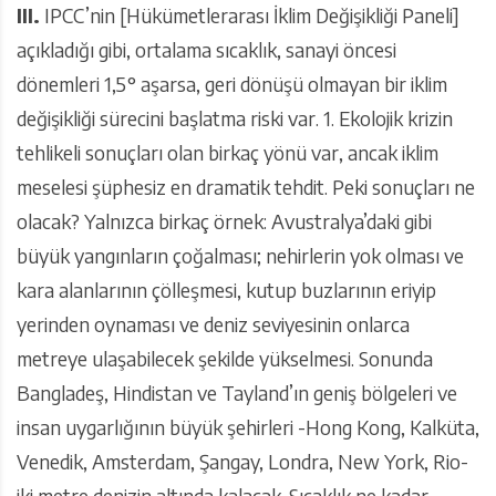
III.
IPCC’nin [Hükümetlerarası İklim Değişikliği Paneli]
açıkladığı gibi, ortalama sıcaklık, sanayi öncesi
dönemleri 1,5° aşarsa, geri dönüşü olmayan bir iklim
değişikliği sürecini başlatma riski var. 1. Ekolojik krizin
tehlikeli sonuçları olan birkaç yönü var, ancak iklim
meselesi şüphesiz en dramatik tehdit. Peki sonuçları ne
olacak? Yalnızca birkaç örnek: Avustralya’daki gibi
büyük yangınların çoğalması; nehirlerin yok olması ve
kara alanlarının çölleşmesi, kutup buzlarının eriyip
yerinden oynaması ve deniz seviyesinin onlarca
metreye ulaşabilecek şekilde yükselmesi. Sonunda
Bangladeş, Hindistan ve Tayland’ın geniş bölgeleri ve
insan uygarlığının büyük şehirleri -Hong Kong, Kalküta,
Venedik, Amsterdam, Şangay, Londra, New York, Rio-
iki metre denizin altında kalacak. Sıcaklık ne kadar