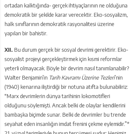
ortadan kalktığında- gerçek ihtiyaçlarının ne olduğuna
demokratik bir şekilde karar verecektir. Eko-sosyalizm,
halk sınıflarının demokratik rasyonalitesi üzerine
yapılan bir bahistir.
XII.
Bu durum gerçek bir sosyal devrimi gerektirir. Eko-
sosyalist projeyi gerçekleştirmek için kısmi reformlar
yeterli olmayacak. Böyle bir devrim nasıl tanımlanabilir?
Walter Benjamin’in
Tarih Kavramı Üzerine Tezleri
’nin
(1940) kenarına iliştirdiği bir notuna atıfta bulunabiliriz:
“Marx devrimlerin dünya tarihinin lokomotifleri
olduğunu söylemişti. Ancak belki de olaylar kendilerini
bambaşka biçimde sunar. Belki de devrimler bu trende
seyahat eden insanlığın imdat frenini çekme eylemidir.”*
21. yüzyıl terimleriyle bunun tercümesi şudur: Hepimiz