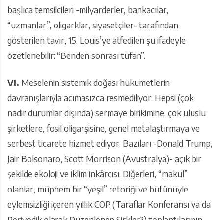
başlıca temsilcileri -milyarderler, bankacılar,
“uzmanlar”, oligarklar, siyasetçiler- tarafından
gösterilen tavır, 15. Louis’ye atfedilen şu ifadeyle
özetlenebilir: “Benden sonrası tufan”.
VI.
Meselenin sistemik doğası hükümetlerin
davranışlarıyla acımasızca resmediliyor. Hepsi (çok
nadir durumlar dışında) sermaye birikimine, çok uluslu
şirketlere, fosil oligarşisine, genel metalaştırmaya ve
serbest ticarete hizmet ediyor. Bazıları -Donald Trump,
Jair Bolsonaro, Scott Morrison (Avustralya)- açık bir
şekilde ekoloji ve iklim inkârcısı. Diğerleri, “makul”
olanlar, müphem bir “yeşil” retoriği ve bütünüyle
eylemsizliği içeren yıllık COP (Taraflar Konferansı ya da
Periyodik olarak Düzenlenen Sirkler?) toplantılarının