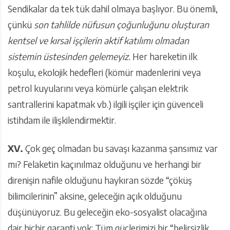
Sendikalar da tek tük dahil olmaya başlıyor. Bu önemli,
çünkü
son tahlilde nüfusun çoğunluğunu oluşturan
kentsel ve kırsal işçilerin aktif katılımı olmadan
sistemin üstesinden gelemeyiz.
Her hareketin ilk
koşulu, ekolojik hedefleri (kömür madenlerini veya
petrol kuyularını veya kömürle çalışan elektrik
santrallerini kapatmak vb.) ilgili işçiler için güvenceli
istihdam ile ilişkilendirmektir.
XV.
Çok geç olmadan bu savaşı kazanma şansımız var
mı? Felaketin kaçınılmaz olduğunu ve herhangi bir
direnişin nafile olduğunu haykıran sözde “çöküş
bilimcilerinin” aksine, geleceğin açık olduğunu
düşünüyoruz. Bu geleceğin eko-sosyalist olacağına
dair hiçbir garanti yok: Tüm güçlerimizi bir “belirsizlik