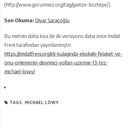
(http://www.gorunmez.org/tag/gamze-boztepe/)
Son Okuma:
Diyar Saraçoğlu
Bu metnin daha kısa bir ilk versiyonu daha önce İmdat
Freni tarafından yayınlanmıştır.
https://imdatfreni.org/eli-kulaginda-ekolojik-felaket-ve-
onu-onlemenin-devrimci-yollari-uzerine-13-tez-
michael-lowy/
TAGS:
MICHAEL LÖWY