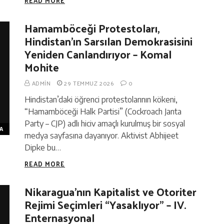
READ MORE
Hamamböceği Protestoları,
Hindistan’ın Sarsılan Demokrasisini
Yeniden Canlandırıyor – Komal
Mohite
ADMIN
29 TEMMUZ 2026
0
Hindistan’daki öğrenci protestolarının kökeni,
“Hamamböceği Halk Partisi” (Cockroach Janta
Party – CJP) adlı hiciv amaçlı kurulmuş bir sosyal
A
medya sayfasına dayanıyor. Aktivist Abhijeet
Dipke bu…
READ MORE
Nikaragua’nın Kapitalist ve Otoriter
Rejimi Seçimleri “Yasaklıyor” – IV.
Enternasyonal