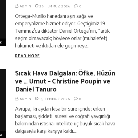
ADMIN
26 TEMMUZ 2026
0
Ortega-Murillo hanedanı aşırı sağa ve
emperyalizme hizmet ediyor. Geçtiğimiz 19
Temmuz’da diktatör Daniel Ortega’nın, “artık
seçim olmayacak; böylece onlar (muhalefet)
Z
hükümeti ve iktidarı ele geçirmeye…
READ MORE
Sıcak Hava Dalgaları: Öfke, Hüzün
ve … Umut – Christine Poupin ve
Daniel Tanuro
ADMIN
15 TEMMUZ 2026
0
Avrupa, iki aydan kısa bir süre içinde; erken
başlaması, şiddeti, süresi ve coğrafi yaygınlığı
bakımından istisnai nitelikte üç büyük sıcak hava
dalgasıyla karşı karşıya kaldı.…
M