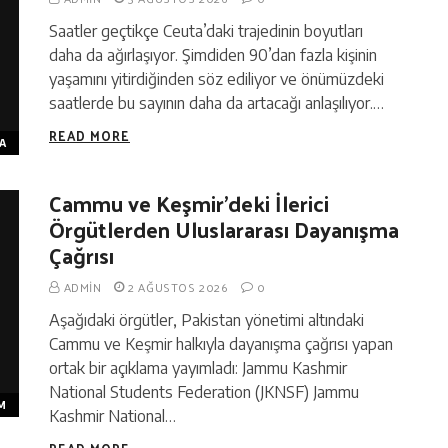
Saatler geçtikçe Ceuta’daki trajedinin boyutları
daha da ağırlaşıyor. Şimdiden 90’dan fazla kişinin
yaşamını yitirdiğinden söz ediliyor ve önümüzdeki
saatlerde bu sayının daha da artacağı anlaşılıyor.…
READ MORE
A
Cammu ve Keşmir’deki İlerici
Örgütlerden Uluslararası Dayanışma
Çağrısı
ADMIN
2 AĞUSTOS 2026
0
Aşağıdaki örgütler, Pakistan yönetimi altındaki
Cammu ve Keşmir halkıyla dayanışma çağrısı yapan
ortak bir açıklama yayımladı: Jammu Kashmir
National Students Federation (JKNSF) Jammu
M
Kashmir National…