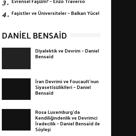
3․
Evrensel Faşizm? – Enzo Traverso
4․
Faşistler ve Üniversiteler – Balkan Yücel
DANIEL BENSAID
Diyalektik ve Devrim – Daniel
Bensaïd
İran Devrimi ve Foucault’nun
Siyaset(sizlik)leri – Daniel
Bensaïd
Rosa Luxemburg’da
Kendiliğindenlik ve Devrimci
İradecilik – Daniel Bensaïd ile
Söyleşi