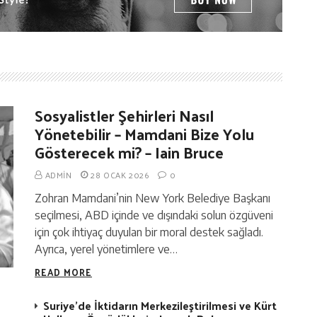
Sosyalistler Şehirleri Nasıl
Yönetebilir – Mamdani Bize Yolu
Gösterecek mi? – Iain Bruce
ADMIN
28 OCAK 2026
0
Zohran Mamdani’nin New York Belediye Başkanı
seçilmesi, ABD içinde ve dışındaki solun özgüveni
için çok ihtiyaç duyulan bir moral destek sağladı.
Ayrıca, yerel yönetimlere ve…
READ MORE
Suriye’de İktidarın Merkezileştirilmesi ve Kürt