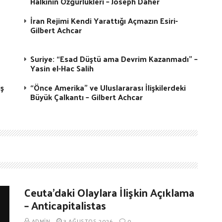
Halkının Özgürlükleri – Joseph Daher
İran Rejimi Kendi Yarattığı Açmazın Esiri-
Gilbert Achcar
Suriye: “Esad Düştü ama Devrim Kazanmadı” –
Yasin el-Hac Salih
iş
“Önce Amerika” ve Uluslararası İlişkilerdeki
Büyük Çalkantı – Gilbert Achcar
Ceuta’daki Olaylara İlişkin Açıklama
– Anticapitalistas
ADMIN
3 AĞUSTOS 2026
0