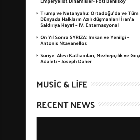
Emperyalist Dinamikler- Foti Benlisoy
Trump ve Netanyahu: Ortadoğu’da ve Tüm
Dünyada Halkların Azılı düşmanları! İran’a
Saldırıya Hayır! – IV. Enternasyonal
On Yıl Sonra SYRIZA: İmkan ve Yenilgi –
Antonis Ntavanellos
Suriye: Alevi Katliamları, Mezhepçilik ve Geç
Adaleti – Joseph Daher
MUSIC & LIFE
RECENT NEWS