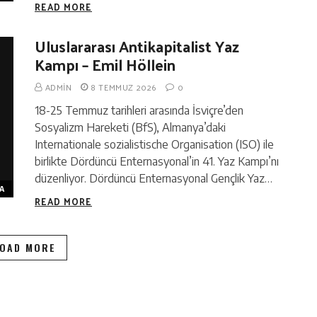
READ MORE
Uluslararası Antikapitalist Yaz
Kampı – Emil Höllein
ADMIN
8 TEMMUZ 2026
0
18-25 Temmuz tarihleri arasında İsviçre’den
Sosyalizm Hareketi (BfS), Almanya’daki
Internationale sozialistische Organisation (ISO) ile
birlikte Dördüncü Enternasyonal’in 41. Yaz Kampı’nı
düzenliyor. Dördüncü Enternasyonal Gençlik Yaz…
A
READ MORE
OAD MORE