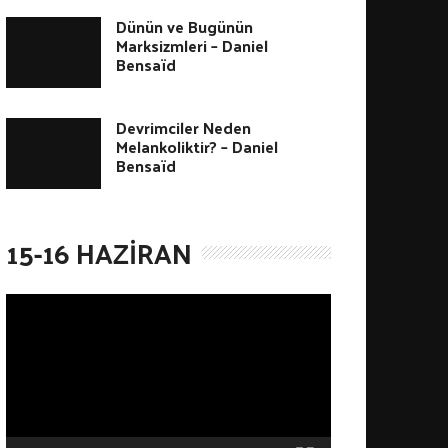
Dünün ve Bugünün
Marksizmleri – Daniel
Bensaïd
Devrimciler Neden
Melankoliktir? – Daniel
Bensaïd
15-16 HAZIRAN
V
i
d
e
o
o