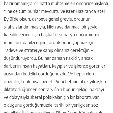
hazırlamamışlardı, hatta muhtemelen öngörmemişlerdi.
Yine de tüm bunlar mevcuttu ve ister Haziran’da ister
Eylül’de olsun, darbeye genel grevle, ordunun
silahsızlandırılmasıyla, fiilen ayaklanmacı bir şeyle
karşılık vermek için başka bir senaryo öngörmenin
mümkün olabileceğini – ancak bunu yapmak için
iradeye ve stratejiye sahip olmanız gerektiğini –
düşündürüyordu. Bu her zaman risklidir, ancak
darbenin insan hayatları, kayıplar ve işkence görenler
açısından bedelini gördüğünüzde. Ve hepsinden
önemlisi, toplumsal bedeli, Pinochet’nin otuz yılı aşkın
diktatörlüğünden sonra Şili’nin bugün geldiği noktayı
ve dolayısıyla liberal politikalar için bir laboratuvar
olduğunu gördüğümüzde, tarihi bir yenilgiden söz
edebiliriz. İki komşu ülkeye, Şili ve Arjantin’e bakacak