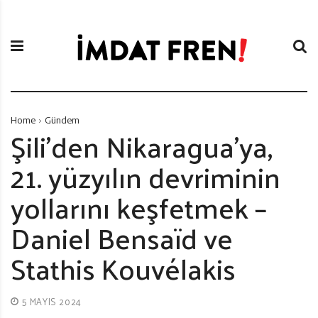
S
İ
k
m
i
d
p
a
t
t
o
F
c
r
Home
Gündem
o
e
Şili’den Nikaragua’ya,
n
n
21. yüzyılın devriminin
t
i
e
yollarını keşfetmek –
n
t
Daniel Bensaïd ve
Stathis Kouvélakis
5 MAYIS 2024