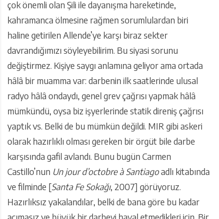
çok önemli olan Şili ile dayanışma hareketinde,
kahramanca ölmesine rağmen sorumlulardan biri
haline getirilen Allende’ye karşı biraz sekter
davrandığımızı söyleyebilirim. Bu siyasi sorunu
değiştirmez. Kişiye saygı anlamına geliyor ama ortada
hâlâ bir muamma var: darbenin ilk saatlerinde ulusal
radyo hâlâ ondaydı, genel grev çağrısı yapmak hâlâ
mümkündü, oysa biz işyerlerinde statik direniş çağrısı
yaptık vs. Belki de bu mümkün değildi. MIR gibi askeri
olarak hazırlıklı olması gereken bir örgüt bile darbe
karşısında gafil avlandı. Bunu bugün Carmen
Castillo’nun
Un jour d’octobre à Santiago
adlı kitabında
ve filminde [
Santa Fe Sokağı
, 2007] görüyoruz.
Hazırlıksız yakalandılar, belki de bana göre bu kadar
acımasız ve büyük bir darbeyi hayal etmedikleri için. Bir