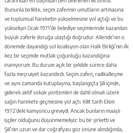
tarafından en başından beri belirlenen iki sınırdı.
Bununla birlikte, seçim zaferinin umutların artmasına
ve toplumsal hareketin yükselmesine yol açtığı ve bu
yükselişin Ocak 1971’de belediye seçimlerinde kazanılan
büyük zaferle doruğa ulaştığı doğrudur. Allende’nin o
dönemde dayandığı sol koalisyon olan Halk Birliği’nin ilk
kez bir seçimde mutlak çoğunluğu kazandığına
inanıyorum. Bu durum açık bir şekilde sürece daha
fazla meşruiyet kazandırdı. Seçim zaferi, radikalleşme
ve aynı zamanda kutuplaşma, başlangıçta Şili içinde,
giderek aktif sokak yöntemleri de dahil olmak üzere
sağın harekete geçmesine yol açtı. Kilit tarih Ekim
1972’deki kamyoncu greviydi. Ancak bunların maaşlı
işçiler olduğunu düşünmemeliyiz: bu bir şirketti ve
Şili’nin uzun ve dar coğrafyası göz önüne alındığında,