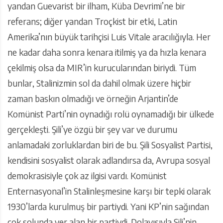
yandan Guevarist bir ilham, Küba Devrimi’ne bir
referans; diğer yandan Troçkist bir etki, Latin
Amerika’nın büyük tarihçisi Luis Vitale aracılığıyla. Her
ne kadar daha sonra kenara itilmiş ya da hızla kenara
çekilmiş olsa da MIR’in kurucularından biriydi. Tüm
bunlar, Stalinizmin sol da dahil olmak üzere hiçbir
zaman baskın olmadığı ve örneğin Arjantin’de
Komünist Parti’nin oynadığı rolü oynamadığı bir ülkede
gerçekleşti. Şili’ye özgü bir şey var ve durumu
anlamadaki zorluklardan biri de bu. Şili Sosyalist Partisi,
kendisini sosyalist olarak adlandırsa da, Avrupa sosyal
demokrasisiyle çok az ilgisi vardı. Komünist
Enternasyonal’in Stalinleşmesine karşı bir tepki olarak
1930’larda kurulmuş bir partiydi. Yani KP’nin sağından
çok solunda yer alan bir partiydi. Dolayısıyla Şili’nin,