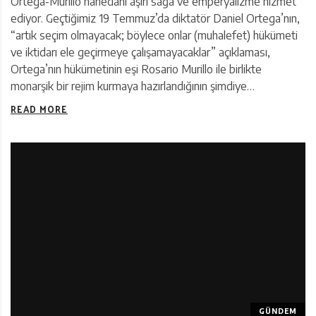
Ortega-Murillo hanedanı aşırı sağa ve emperyalizme hizmet
ediyor. Geçtiğimiz 19 Temmuz’da diktatör Daniel Ortega’nın,
“artık seçim olmayacak; böylece onlar (muhalefet) hükümeti
ve iktidarı ele geçirmeye çalışamayacaklar” açıklaması,
Ortega’nın hükümetinin eşi Rosario Murillo ile birlikte
monarşik bir rejim kurmaya hazırlandığının şimdiye…
READ MORE
GÜNDEM