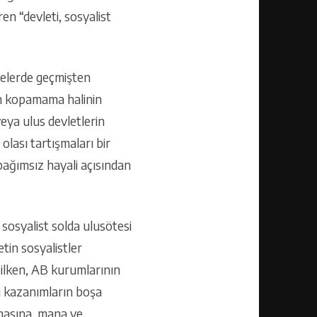
en “devleti, sosyalist
lkelerde geçmişten
en kopamama halinin
eya ulus devletlerin
olası tartışmaları bir
bağımsız hayali açısından
 sosyalist solda ulusötesi
tin sosyalistler
ğilken, AB kurumlarının
ki kazanımların boşa
nmasına, mana ve