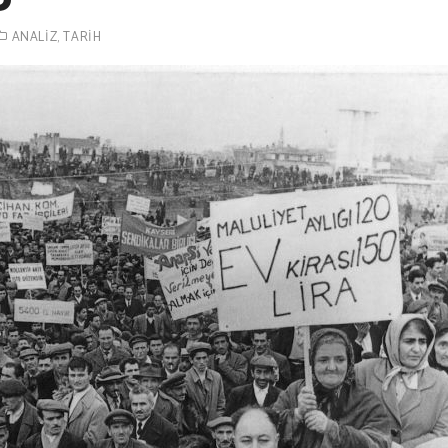
ANALIZ
,
TARIH