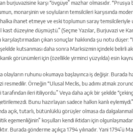
an burjuvazisine karşı “övgüye” mazhar olmasıdır. “Prusya b
oplumun, monarşinin ve soyluların temsilcileri karşısında m
i… halka ihanet etmeye ve eski toplumun saray temsilcileriy
al kast düzeyine düşmüştü.” (Seçme Yazılar, Burjuvazi ve Karş
u karşılaştırmadan çıkan sonuçlar hakkında şu notu düşer: “
şekilde kutsanması daha sonra Marksizmin içindeki belirli ak
ekanik görünümleri için (özellikle yirminci yüzyılda) esin kay
a olayların ruhunu okumaya başlayınca iş değişir. Burada hal
zi resmedilir. Örneğin “Ulusal Meclis, bu adımı atmak zorun
 tarafından ileri itiliyordu.” Veya daha açık bir şekilde “çeki
getirilemezdi. Bunu hazırlayan sadece halkın kanlı eylemiydi.
a açık, tutarlı, bütünlüklü görüşler olmasa da dalgalanmalar
litik egemenliğinin” koşulları kendi iktidarı için olgunlaşmada
aktır. Burada gönderme açıkça 1794 yılınadır. Yani 1794’ü Ma