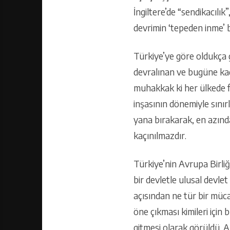
İngiltere’de “sendikacılık
devrimin ‘tepeden inme’ 
Türkiye’ye göre oldukça g
devralınan ve bugüne kad
muhakkak ki her ülkede fa
inşasının dönemiyle sınırl
yana bırakarak, en azında
kaçınılmazdır.
Türkiye’nin Avrupa Birliği
bir devletle ulusal devle
açısından ne tür bir müc
öne çıkması kimileri için 
gitmesi olarak görüldü. A