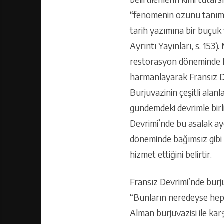
“fenomenin özünü tanımlam
tarih yazımına bir buçuk
Ayrıntı Yayınları, s. 153
restorasyon döneminde hiç
harmanlayarak Fransız Dev
Burjuvazinin çeşitli alan
gündemdeki devrimle birli
Devrimi’nde bu asalak ayg
döneminde bağımsız gibi 
hizmet ettiğini belirtir.
Fransız Devrimi’nde burju
“Bunların neredeyse hepsi
Alman burjuvazisi ile kar