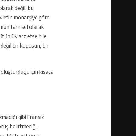
larak değil, bu
evletin monarşiye göre
umun tarihsel olarak
bütünlük arz etse bile,
değil bir kopuşun, bir
 oluşturduğu için kısaca
zmadığı gibi Fransız
üş belirtmediği,
ağmen Michael Löwy,