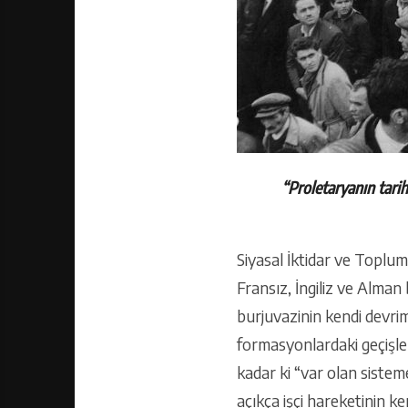
“Proletaryanın tari
Siyasal İktidar ve Toplum
Fransız, İngiliz ve Alman
burjuvazinin kendi devrim
formasyonlardaki geçişler
kadar ki “var olan sistem
açıkça işçi hareketinin k