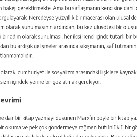
n bakışı gerektirmekte. Ama bu saflaşmanın kendisine dahil o
orgulayarak. Neredeyse yüzyıllık bir macerası olan ulusal d
 adım olarak sunulmasının ardından, bu kez ulusötesi bir oluş
i bir adım olarak sunulması, her ikisi kendi içinde tutarlı bir 
dan bu ardışık gelişmeler arasında sıkışmanın, saf tutmanın 
atlanmamalıdır.
olarak, cumhuriyet ile sosyalizm arasındaki ilişkilere kaynak
sizm içindeki yerine bir göz atmak gerekiyor.
Devrimi
e dair bir kitap yazmayı düşünen Marx’ın böyle bir kitap ya
 bir okuma ve pek çok göndermeye rağmen bütünlüklü bir gör
sızlıklar ve çelişkilerle dolu olduğu da söylenebilir. Buna r