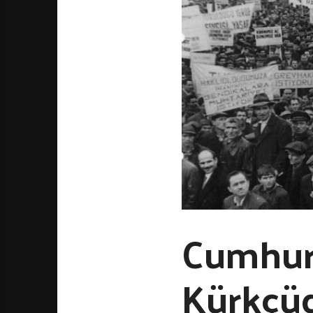
Cumhuri
Kürkçüg