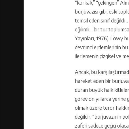
“korkak,” “çekingen” Alm
burjuvazisi gibi, eski t
temsil eden sınıf değild
eğilimli… bir tür toplums
Yayınları, 1976). Löwy b
devrimci erdemlerinin bu 
ilerlemenin çizgisel ve m
Ancak, bu karşılaştırmad
hareket eden bir burjuva
duran büyük halk kitleleri
görev on yıllarca yerine 
olmak üzere terör hakkınd
değildir: “burjuvazinin po
zaferi sadece geçici olac