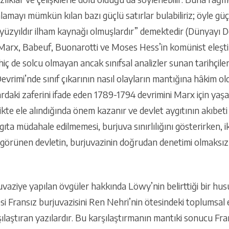
ayı mümkün kılan bazı güçlü satırlar bulabiliriz; öyle güçlü
 yüzyıldır ilham kaynağı olmuşlardır” demektedir (Dünyayı D
). Marx, Babeuf, Buonarotti ve Moses Hess’in komünist eleştiri
 de solcu olmayan ancak sınıfsal analizler sunan tarihçiler
rimi’nde sınıf çıkarının nasıl olayların mantığına hâkim ol
lardaki zaferini ifade eden 1789-1794 devrimini Marx için ya
kte ele alındığında önem kazanır ve devlet aygıtının akıbeti
ıta müdahale edilmemesi, burjuva sınırlılığını gösterirken, i
görünen devletin, burjuvazinin doğrudan denetimi olmaksızı
vaziye yapılan övgüler hakkında Löwy’nin belirttiği bir hus
 Fransız burjuvazisini Ren Nehri’nin ötesindeki toplumsal e
şılaştıran yazılardır. Bu karşılaştırmanın mantıki sonucu Fra