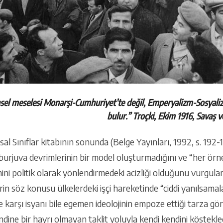
hsel meselesi Monarşi-Cumhuriyet’te değil, Emperyalizm-Sosyaliz
bulur.” Troçki, Ekim 1916, Savaş ve
sal Sınıflar kitabının sonunda (Belge Yayınları, 1992, s. 192
 burjuva devrimlerinin bir model oluşturmadığını ve “her ör
ini politik olarak yönlendirmedeki acizliği olduğunu vurgular
in söz konusu ülkelerdeki işçi hareketinde “ciddi yanılsamalar
e karşı isyanı bile egemen ideolojinin empoze ettiği tarza g
endine bir hayrı olmayan taklit yoluyla kendi kendini köstekl