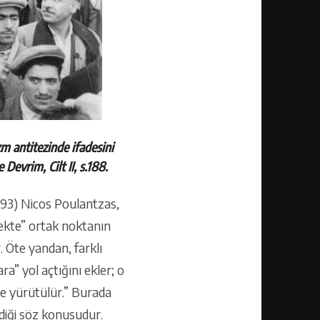
m antitezinde ifadesini
 Devrim, Cilt II, s.188.
-193) Nicos Poulantzas,
nekte” ortak noktanın
. Öte yandan, farklı
a” yol açtığını ekler; o
öre yürütülür.” Burada
ediği söz konusudur.