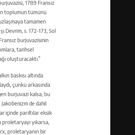
urjuvazisi, 1789 Fransız
odern toplumun tümünü
le uzlaşmaya tamamen
ı Devrim, s. 172-173, Sol
Fransız burjuvazisinin
ımlara, tarihsel
nağı oluşturacaktı.”
kın baskısı altında
daydı, çünkü arkasında
ngen burjuvazi kalsa, bu
” Jakobenizm de dahil
 içinde parıltılar eksik
n proletaryayı yıkarsa,
rx, proletaryanın bir