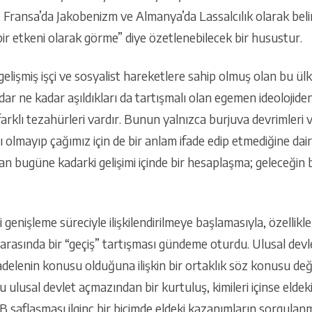
”, Fransa’da Jakobenizm ve Almanya’da Lassalcılık olarak belir
bir etkeni olarak görme” diye özetlenebilecek bir husustur.
elişmiş işçi ve sosyalist hareketlere sahip olmuş olan bu ü
ar ne kadar aşıldıkları da tartışmalı olan egemen ideolojid
rklı tezahürleri vardır. Bunun yalnızca burjuva devrimleri v
ı olmayıp çağımız için de bir anlam ifade edip etmediğine dair 
n bugüne kadarki gelişimi içinde bir hesaplaşma; geleceğin 
 genişleme süreciyle ilişkilendirilmeye başlamasıyla, özellikle
t arasında bir “geçiş” tartışması gündeme oturdu. Ulusal devle
adelenin konusu olduğuna ilişkin bir ortaklık söz konusu de
bu ulusal devlet açmazından bir kurtuluş, kimileri içinse elde
B saflaşması ilginç bir biçimde eldeki kazanımların sorgula