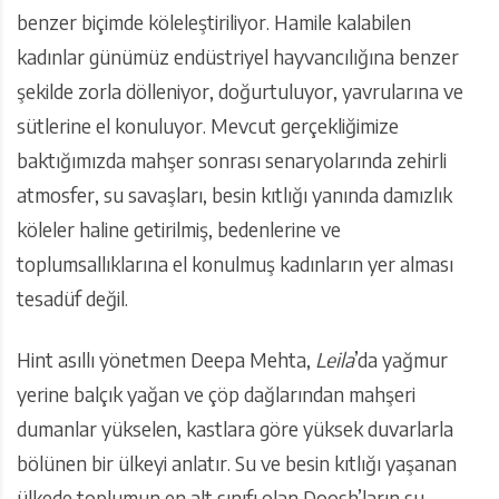
benzer biçimde köleleştiriliyor. Hamile kalabilen
kadınlar günümüz endüstriyel hayvancılığına benzer
şekilde zorla dölleniyor, doğurtuluyor, yavrularına ve
sütlerine el konuluyor. Mevcut gerçekliğimize
baktığımızda mahşer sonrası senaryolarında zehirli
atmosfer, su savaşları, besin kıtlığı yanında damızlık
köleler haline getirilmiş, bedenlerine ve
toplumsallıklarına el konulmuş kadınların yer alması
tesadüf değil.
Hint asıllı yönetmen Deepa Mehta,
Leila
’da yağmur
yerine balçık yağan ve çöp dağlarından mahşeri
dumanlar yükselen, kastlara göre yüksek duvarlarla
bölünen bir ülkeyi anlatır. Su ve besin kıtlığı yaşanan
ülkede toplumun en alt sınıfı olan Doosh’ların su