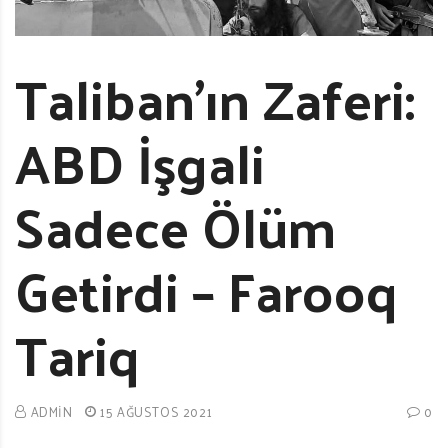
Taliban’ın Zaferi:
ABD İşgali
Sadece Ölüm
Getirdi – Farooq
Tariq
ADMIN
15 AĞUSTOS 2021
0