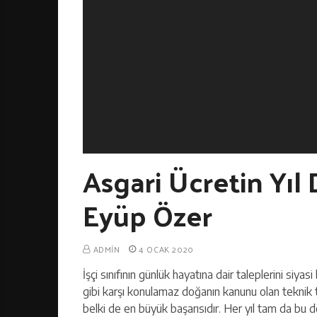
Asgari Ücretin Yıl
Eyüp Özer
ADMIN
4 OCAK 2020
İşçi sınıfının günlük hayatına dair taleplerini siy
gibi karşı konulamaz doğanın kanunu olan teknik 
belki de en büyük başarısıdır. Her yıl tam da bu 