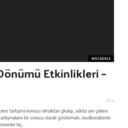
MÜCADELE
 Dönümü Etkinlikleri –
0
asi birer tartışma konusu olmaktan çıkarıp, adeta yer çekimi
tartışmaların bir sonucu olarak göstermek, neoliberalizmin
dönemler hiç…