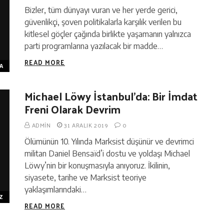
Bizler, tüm dünyayı vuran ve her yerde gerici,
güvenlikçi, şoven politikalarla karşılık verilen bu
kitlesel göçler çağında birlikte yaşamanın yalnızca
parti programlarına yazılacak bir madde…
READ MORE
A
Michael Löwy İstanbul’da: Bir İmdat
Freni Olarak Devrim
ADMIN
31 ARALIK 2019
0
Ölümünün 10. Yılında Marksist düşünür ve devrimci
militan Daniel Bensaïd’i dostu ve yoldaşı Michael
Löwy’nin bir konuşmasıyla anıyoruz. İkilinin,
siyasete, tarihe ve Marksist teoriye
yaklaşımlarındaki…
Z
READ MORE