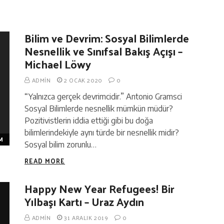
Bilim ve Devrim: Sosyal Bilimlerde
Nesnellik ve Sınıfsal Bakış Açışı –
Michael Löwy
ADMIN
2 OCAK 2020
0
“Yalnızca gerçek devrimcidir.” Antonio Gramsci
Sosyal Bilimlerde nesnellik mümkün müdür?
Pozitivistlerin iddia ettiği gibi bu doğa
bilimlerindekiyle aynı türde bir nesnellik midir?
M
Sosyal bilim zorunlu…
READ MORE
Happy New Year Refugees! Bir
Yılbaşı Kartı – Uraz Aydın
ADMIN
31 ARALIK 2019
0