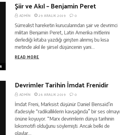
Şiir ve Akıl – Benjamin Peret
ADMIN
29 ARALIK 2019
0
Sürrealist hareketin kurucularından şair ve devrimci
militan Benjamin Peret, Latin Amerika mitlerini
derlediği kitaba yazdığı girişten alınmış bu kısa
metinde akıl ile şiirsel düşüncenin yani…
READ MORE
R
Devrimler Tarihin İmdat Frenidir
ADMIN
26 ARALIK 2019
0
İmdat Freni, Marksist düşünür Daniel Bensaïd’in
ifadesiyle “radikalliklerin kavşağında” bir ses olmayı
önüne koyuyor. “Marx devrimlerin dünya tarihinin
lokomotifi olduğunu söylemişti. Ancak belki de
olaylar…