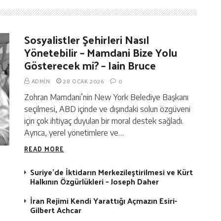
Sosyalistler Şehirleri Nasıl
Yönetebilir – Mamdani Bize Yolu
Gösterecek mi? – Iain Bruce
ADMIN
28 OCAK 2026
0
Zohran Mamdani’nin New York Belediye Başkanı
seçilmesi, ABD içinde ve dışındaki solun özgüveni
için çok ihtiyaç duyulan bir moral destek sağladı.
Ayrıca, yerel yönetimlere ve…
READ MORE
Suriye’de İktidarın Merkezileştirilmesi ve Kürt
Halkının Özgürlükleri – Joseph Daher
İran Rejimi Kendi Yarattığı Açmazın Esiri-
Gilbert Achcar