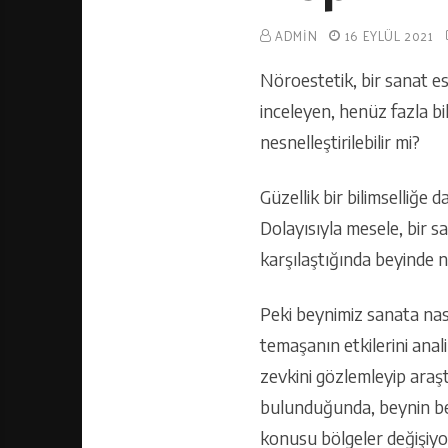
ADMIN
16 EYLÜL 2021
Nöroestetik, bir sanat es
inceleyen, henüz fazla bil
nesnelleştirilebilir mi?
Güzellik bir bilimselliğe 
Dolayısıyla mesele, bir s
karşılaştığında beyinde n
Peki beynimiz sanata nası
temaşanın etkilerini anali
zevkini gözlemleyip araşt
bulunduğunda, beynin beli
konusu bölgeler değişiyo