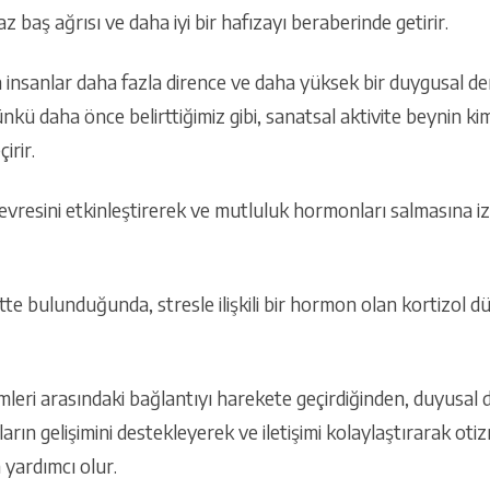
 baş ağrısı ve daha iyi bir hafızayı beraberinde getirir.
n insanlar daha fazla dirence ve daha yüksek bir duygusal d
kü daha önce belirttiğimiz gibi, sanatsal aktivite beynin kiml
irir.
vresini etkinleştirerek ve mutluluk hormonları salmasına izi
ette bulunduğunda, stresle ilişkili bir hormon olan kortizol d
mleri arasındaki bağlantıyı harekete geçirdiğinden, duyusal
rın gelişimini destekleyerek ve iletişimi kolaylaştırarak oti
yardımcı olur.