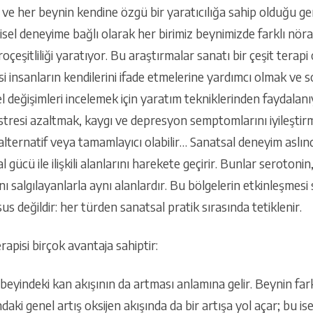
ve her beynin kendine özgü bir yaratıcılığa sahip olduğu ge
şisel deneyime bağlı olarak her birimiz beynimizde farklı nöra
çeşitliliği yaratıyor. Bu araştırmalar sanatı bir çeşit terap
si insanların kendilerini ifade etmelerine yardımcı olmak v
l değişimleri incelemek için yaratım tekniklerinden faydalanı
stresi azaltmak, kaygı ve depresyon semptomlarını iyileştirme
lternatif veya tamamlayıcı olabilir… Sanatsal deneyim aslın
al gücü ile ilişkili alanlarını harekete geçirir. Bunlar seroton
ı salgılayanlarla aynı alanlardır. Bu bölgelerin etkinleşmesi
 değildir: her türden sanatsal pratik sırasında tetiklenir.
rapisi birçok avantaja sahiptir:
, beyindeki kan akışının da artması anlamına gelir. Beynin far
daki genel artış oksijen akışında da bir artışa yol açar; bu i