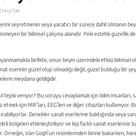
KÜLTÜR
erini seyretmenin veya yaratıcı bir sürece dahil olmanın beyi
inmeyen bir bilimsel çalışma alanıdır. Peki estetik güzellik de
dayanmamakla birlikte, onun beyin üzerindeki etkisi bilimsel ol
anat eserinin güzel olup olmadığı değil, güzel bulduğu bir şey
elerin meydana geldiğidir.
l tepki veriyor? Bu soruyu cevaplamak için bilim insanları, 
z etmek için MR’ları, EEG’leri ve diğer cihazları kullanıyor. B
ırabiliyorlar. Denekler sanat eserlerine baktığında veya san
rli bölgeleri etkinleştiriliyor ve kişi farklı sanat eserlerin
r. Örneğin, Van Gogh’un resimlerinden birine bakarken, hare