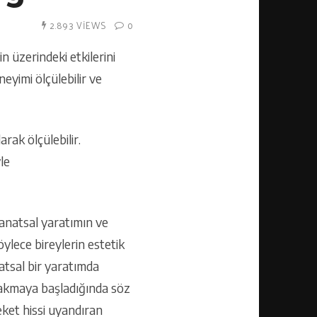
2.893 VIEWS
0
n üzerindeki etkilerini
neyimi ölçülebilir ve
arak ölçülebilir.
le
sanatsal yaratımın ve
öylece bireylerin estetik
atsal bir yaratımda
e bakmaya başladığında söz
ket hissi uyandıran