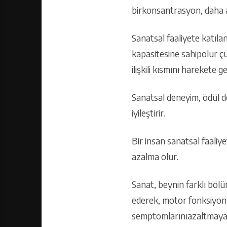
birkonsantrasyon, daha az
Sanatsal faaliyete katıla
kapasitesine sahipolur çün
ilişkili kısmını harekete geç
Sanatsal deneyim, ödül de
iyileştirir.
Bir insan sanatsal faaliy
azalma olur.
Sanat, beynin farklı bölü
ederek, motor fonksiyonla
semptomlarınıazaltmaya 