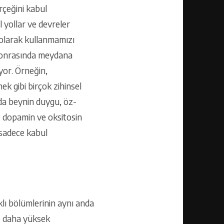
rçeğini kabul
l yollar ve devreler
i olarak kullanmamızı
e sonrasında meydana
yor. Örneğin,
k gibi birçok zihinsel
da beynin duygu, öz-
in, dopamin ve oksitosin
 sadece kabul
klı bölümlerinin aynı anda
se daha yüksek