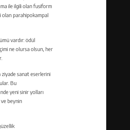
 ile ilgili olan fusiform
kili olan parahipokampal
lümü vardır: ödül
çimi ne olursa olsun, her
r.
a ziyade sanat eserlerini
ular. Bu
e yeni sinir yolları
 ve beynin
güzellik