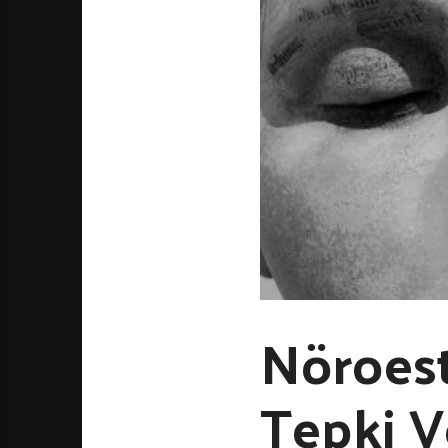
Nöroest
Tepki V