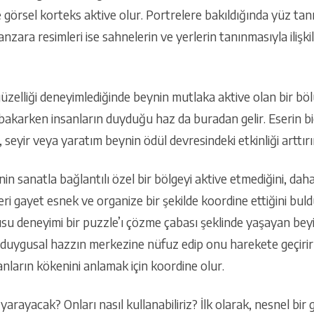
görsel korteks aktive olur. Portrelere bakıldığında yüz tanıma
manzara resimleri ise sahnelerin ve yerlerin tanınmasıyla iliş
i güzelliği deneyimlediğinde beynin mutlaka aktive olan bir bö
bakarken insanların duyduğu haz da buradan gelir. Eserin bi
seyir veya yaratım beynin ödül devresindeki etkinliği arttırı
nin sanatla bağlantılı özel bir bölgeyi aktive etmediğini, dah
eri gayet esnek ve organize bir şekilde koordine ettiğini buld
u deneyimi bir puzzle’ı çözme çabası şeklinde yaşayan beyind
r duygusal hazzın merkezine nüfuz edip onu harekete geçirir
nların kökenini anlamak için koordine olur.
 yarayacak? Onları nasıl kullanabiliriz? İlk olarak, nesnel bir 