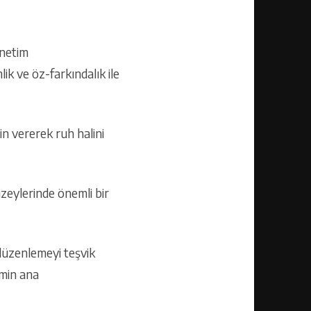
enetim
ik ve öz-farkındalık ile
n vererek ruh halini
üzeylerinde önemli bir
 düzenlemeyi teşvik
zmin ana