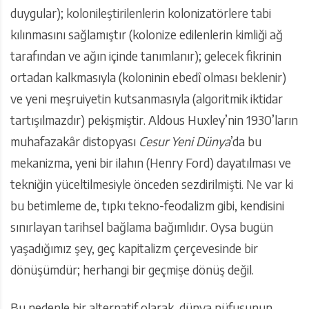
duygular); kolonileştirilenlerin kolonizatörlere tabi
kılınmasını sağlamıştır (kolonize edilenlerin kimliği ağ
tarafından ve ağın içinde tanımlanır); gelecek fikrinin
ortadan kalkmasıyla (koloninin ebedî olması beklenir)
ve yeni meşruiyetin kutsanmasıyla (algoritmik iktidar
tartışılmazdır) pekişmiştir. Aldous Huxley’nin 1930’ların
muhafazakâr distopyası
Cesur Yeni Dünya
’da bu
mekanizma, yeni bir ilahın (Henry Ford) dayatılması ve
tekniğin yüceltilmesiyle önceden sezdirilmişti. Ne var ki
bu betimleme de, tıpkı tekno-feodalizm gibi, kendisini
sınırlayan tarihsel bağlama bağımlıdır. Oysa bugün
yaşadığımız şey, geç kapitalizm çerçevesinde bir
dönüşümdür; herhangi bir geçmişe dönüş değil.
Bu nedenle bir alternatif olarak, dünya nüfusunun