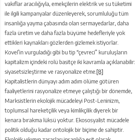
vakıflar aracılığıyla, emekçilerin elektrik ve su tüketimi
ile ilgili kampanyalar düzenleyerek, sorumluluğu tüm
insanlığa yayma çabasında olan sermayedarlar, daha
fazla üretim ve daha fazla büyüme hedefleriyle yok
ettikleri kaynakları gözlerden gizlemek istiyorlar.
Kovel’in vurguladığı gibi bu tip “çevreci” kuruluşların
kapitalizm içindeki rolü basitçe iki kavramla açıklanabilir:
siyasetsizleştirme ve rasyonalize etme.
[8]
Kapitalistlerin dünyayı adım adım ölüme götüren
faaliyetlerini rasyonalize etmeye çalıştığı bir dönemde,
Marksistlerin ekolojik mücadeleyi Post-Leninizm,
toplumsal hareketçilik veya kimlikçilik diyerek bir
kenara bırakma lüksü yoktur. Ekososyalist mücadele
politik olduğu kadar ontolojik bir biçime de sahiptir.
Ekolojik yıkımın zararları insanlığa eşit olarak