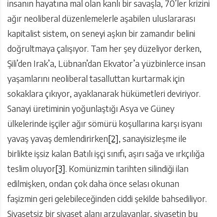
insanın hayatına mal olan kanlı bir savaşla, 70’ler krizini
ağır neoliberal düzenlemelerle aşabilen uluslararası
kapitalist sistem, on seneyi aşkın bir zamandır belini
doğrultmaya çalışıyor. Tam her şey düzeliyor derken,
Şili’den Irak’a, Lübnan’dan Ekvator’a yüzbinlerce insan
yaşamlarını neoliberal tasalluttan kurtarmak için
sokaklara çıkıyor, ayaklanarak hükümetleri deviriyor.
Sanayi üretiminin yoğunlaştığı Asya ve Güney
ülkelerinde işçiler ağır sömürü koşullarına karşı isyanı
yavaş yavaş demlendirirken
[2]
, sanayisizleşme ile
birlikte işsiz kalan Batılı işçi sınıfı, aşırı sağa ve ırkçılığa
teslim oluyor
[3]
. Komünizmin tarihten silindiği ilan
edilmişken, ondan çok daha önce selası okunan
faşizmin geri gelebileceğinden ciddi şekilde bahsediliyor.
Siyasetsiz bir siyaset alanı arzulayanlar, siyasetin bu