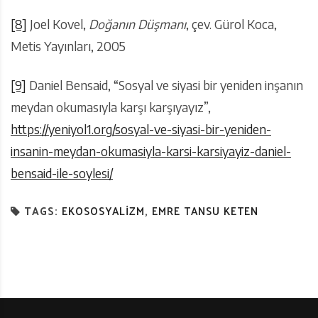
[8]
Joel Kovel,
Doğanın Düşmanı
, çev. Gürol Koca,
Metis Yayınları, 2005
[9]
Daniel Bensaid, “Sosyal ve siyasi bir yeniden inşanın
meydan okumasıyla karşı karşıyayız”,
https://yeniyol1.org/sosyal-ve-siyasi-bir-yeniden-
insanin-meydan-okumasiyla-karsi-karsiyayiz-daniel-
bensaid-ile-soylesi/
TAGS:
EKOSOSYALIZM
,
EMRE TANSU KETEN