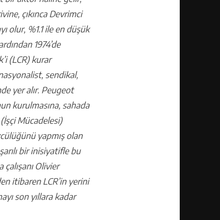
rivine, çıkınca Devrimci
ı olur, %1.1 ile en düşük
 ardından 1974’de
k’i (LCR) kurar
nasyonalist, sendikal,
nde yer alır. Peugeot
nun kurulmasına, sahada
(İşçi Mücadelesi)
özcülüğünü yapmış olan
lı bir inisiyatifle bu
 çalışanı Olivier
n itibaren LCR’in yerini
ayı son yıllara kadar