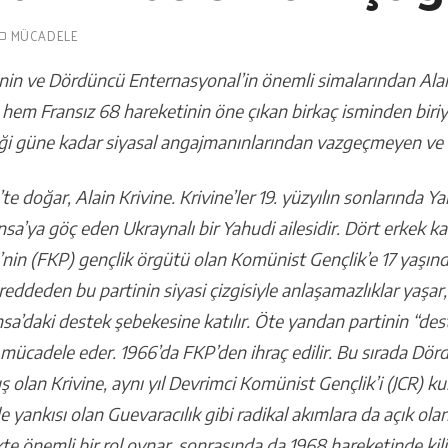
MÜCADELE
inin ve Dördüncü Enternasyonal’in önemli simalarından Alain
, hem Fransız 68 hareketinin öne çıkan birkaç isminden biri
iği güne kadar siyasal angajmanınlarından vazgeçmeyen ve ö
e doğar, Alain Krivine. Krivine’ler 19. yüzyılın sonlarında Ya
a’ya göç eden Ukraynalı bir Yahudi ailesidir. Dört erkek k
’nin (FKP) gençlik örgütü olan Komünist Gençlik’e 17 yaşınd
 reddeden bu partinin siyasi çizgisiyle anlaşamazlıklar yaşar,
sa’daki destek şebekesine katılır. Öte yandan partinin “des
 mücadele eder. 1966’da FKP’den ihraç edilir. Bu sırada Dö
uş olan Krivine, aynı yıl Devrimci Komünist Gençlik’i (JCR) ku
e yankısı olan Guevaracılık gibi radikal akımlara da açık ol
te önemli bir rol oynar, sonrasında da 1968 hareketinde kilit 