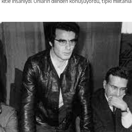
kitle insanıydı. Onların dilinden konuşuyordu, tıpkı militanla