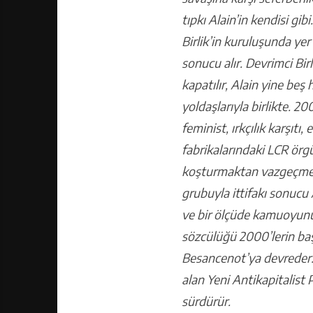
tıpkı Alain’in kendisi gib
Birlik’in kuruluşunda yer
sonucu alır. Devrimci Bir
kapatılır, Alain yine beş 
yoldaşlarıyla birlikte. 2
feminist, ırkçılık karşıt
fabrikalarındaki LCR ör
koşturmaktan vazgeçmeyen
grubuyla ittifakı sonucu
ve bir ölçüde kamuoyunun
sözcülüğü 2000’lerin başı
Besancenot’ya devreder. 
alan Yeni Antikapitalist
sürdürür.