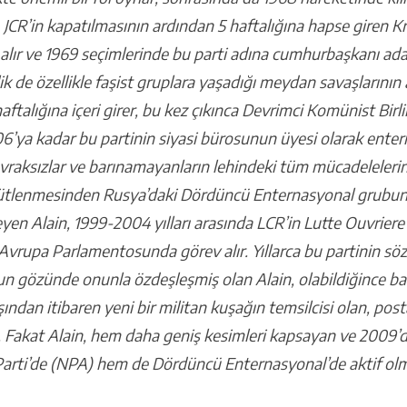
i. JCR’in kapatılmasının ardından 5 haftalığına hapse giren K
 alır ve 1969 seçimlerinde bu parti adına cumhurbaşkanı aday
lik de özellikle faşist gruplara yaşadığı meydan savaşlarının
haftalığına içeri girer, bu kez çıkınca Devrimci Komünist Birli
006’ya kadar bu partinin siyasi bürosunun üyesi olarak enter
ı, evraksızlar ve barınamayanların lehindeki tüm mücadeleleri
gütlenmesinden Rusya’daki Dördüncü Enternasyonal grubu
 Alain, 1999-2004 yılları arasında LCR’in Lutte Ouvriere 
 Avrupa Parlamentosunda görev alır. Yıllarca bu partinin s
 gözünde onunla özdeşleşmiş olan Alain, olabildiğince başarı
ndan itibaren yeni bir militan kuşağın temsilcisi olan, posta
Fakat Alain, hem daha geniş kesimleri kapsayan ve 2009’de
 Parti’de (NPA) hem de Dördüncü Enternasyonal’de aktif olm