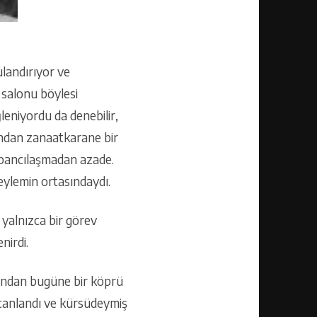
landırıyor ve
 salonu böylesi
leniyordu da denebilir,
 ondan zanaatkarane bir
yabancılaşmadan azade.
 eylemin ortasındaydı.
n yalnızca bir görev
nirdi.
aşından bugüne bir köprü
ecanlandı ve kürsüdeymiş