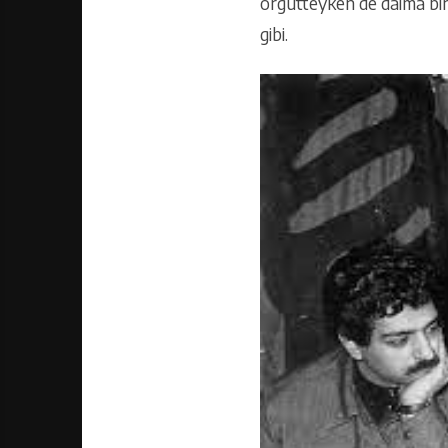
örgütteyken de daima bir 
gibi.