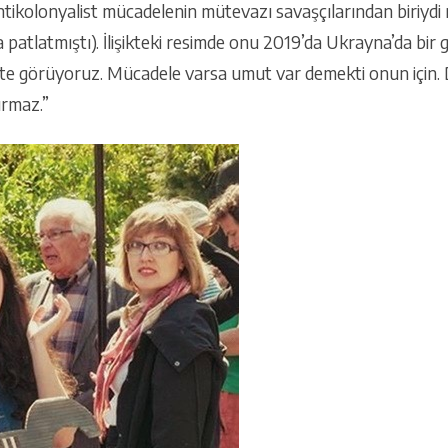
ntikolonyalist mücadelenin mütevazı savaşçılarından biriydi n
patlatmıştı). İlişikteki resimde onu 2019’da Ukrayna’da bir
ikte görüyoruz. Mücadele varsa umut var demekti onun için. D
rmaz.”