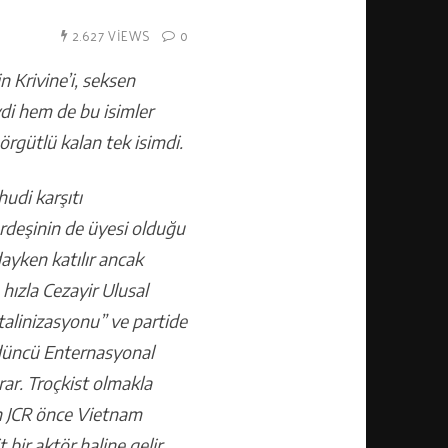
2.627 VIEWS
0
 Krivine’i, seksen
ydi hem de bu isimler
rgütlü kalan tek isimdi.
hudi karşıtı
ardeşinin de üyesi olduğu
ayken katılır ancak
 hızla Cezayir Ulusal
talinizasyonu” ve partide
rdüncü Enternasyonal
rar. Troçkist olmakla
an JCR önce Vietnam
bir aktör haline gelir,