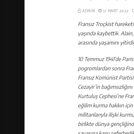
ADMIN
17 MART 2022
Fransız Troçkist hareket
yaşında kaybettik. Alain
arasında yaşamını yitird
10 Temmuz 1941’de Paris’t
pogromlardan sonra Frans
Fransız Komünist Partisi
Cezayir’in bağımsızlığını
Kurtuluş Cephesi’ne Fran
eğilim kurma hakkın için
militanlarıyla ilişki kurm
birlikte dünya gençliğind
savaşına karşı seferberlik