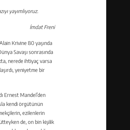
zıyı yayımlıyoruz.
İmdat Freni
. Alain Krivine 80 yaşında
 Dünya Savaşı sonrasında
ta, nerede ihtiyaç varsa
aşırdı, yeniyetme bir
dı Ernest Mandel’den
 Asla kendi örgütünün
kçilerin, ezilenlerin
tteyken de, on bin kişilik