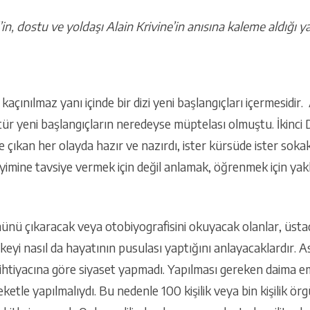
n, dostu ve yoldaşı Alain Krivine’in anısına kaleme aldığı ya
kaçınılmaz yanı içinde bir dizi yeni başlangıçları içermesidir
tür yeni başlangıçların neredeyse müptelası olmuştu. İkinci
çıkan her olayda hazır ve nazırdı, ister kürsüde ister sokak
imine tavsiye vermek için değil anlamak, öğrenmek için yakl
nü çıkaracak veya otobiyografisini okuyacak olanlar, üsta
 ilkeyi nasıl da hayatının pusulası yaptığını anlayacaklardır.
ihtiyacına göre siyaset yapmadı. Yapılması gereken daima eme
etle yapılmalıydı. Bu nedenle 100 kişilik veya bin kişilik örgü