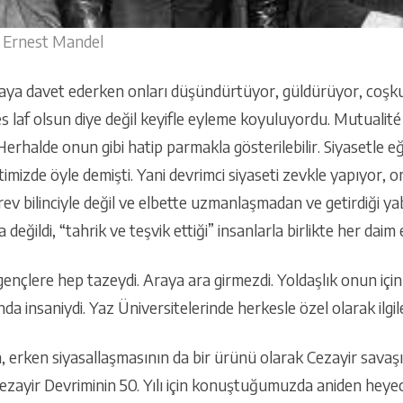
ve Ernest Mandel
aya davet ederken onları düşündürtüyor, güldürüyor, coşku
s laf olsun diye değil keyifle eyleme koyuluyordu. Mutualité
Herhalde onun gibi hatip parmakla gösterilebilir. Siyasetle eğ
imizde öyle demişti. Yani devrimci siyaseti zevkle yapıyor,
rev bilinciyle değil ve elbette uzmanlaşmadan ve getirdiği 
 değildi, “tahrik ve teşvik ettiği” insanlarla birlikte her daim
n gençlere hep tazeydi. Araya ara girmezdi. Yoldaşlık onun içi
a insaniydi. Yaz Üniversitelerinde herkesle özel olarak ilgile
in, erken siyasallaşmasının da bir ürünü olarak Cezayir sav
 Cezayir Devriminin 50. Yılı için konuştuğumuzda aniden hey