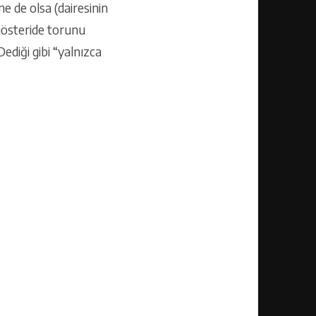
e de olsa (dairesinin
 gösteride torunu
ediği gibi “yalnızca