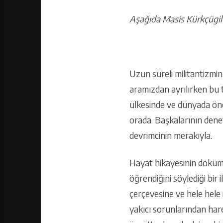
Aşağıda Masis Kürkçügil’i
Uzun süreli militantizmin 
aramızdan ayrılırken bu 
ülkesinde ve dünyada öne 
orada. Başkalarının deney
devrimcinin merakıyla.
Hayat hikayesinin dökümü
öğrendiğini söylediği bir
çerçevesine ve hele hele 
yakıcı sorunlarından harek