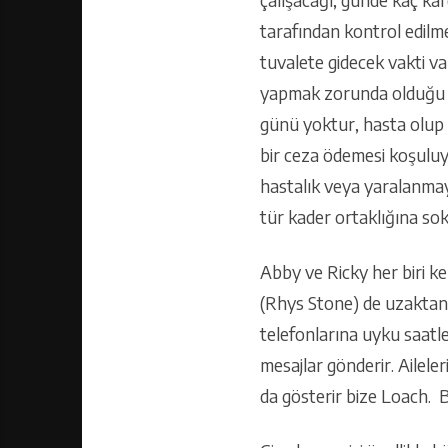
çalışacağı, günde kaç kar
tarafından kontrol edilm
tuvalete gidecek vakti va
yapmak zorunda olduğu g
günü yoktur, hasta olup 
bir ceza ödemesi koşulu
hastalık veya yaralanmaya
tür kader ortaklığına sok
Abby ve Ricky her biri k
(Rhys Stone) de uzaktan 
telefonlarına uyku saatler
mesajlar gönderir. Ailele
da gösterir bize Loach. Bu