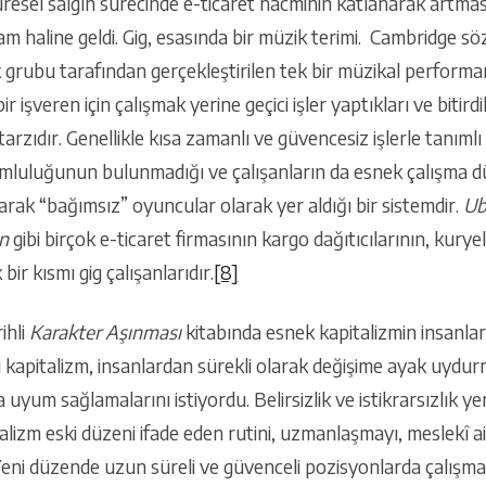
üresel salgın sürecinde e-ticaret hacminin katlanarak artması
ram haline geldi. Gig, esasında bir müzik terimi. Cambridge s
 grubu tarafından gerçekleştirilen tek bir müzikal performa
ir işveren için çalışmak yerine geçici işler yaptıkları ve bitirdi
 tarzıdır. Genellikle kısa zamanlı ve güvencesiz işlerle tanıml
rumluluğunun bulunmadığı ve çalışanların da esnek çalışma d
rak “bağımsız” oyuncular olarak yer aldığı bir sistemdir.
Ub
n
gibi birçok e-ticaret firmasının kargo dağıtıcılarının, kurye
ir kısmı gig çalışanlarıdır.
[8]
ihli
Karakter Aşınması
kitabında esnek kapitalizmin insanlar
i kapitalizm, insanlardan sürekli olarak değişime ayak uydurma
uyum sağlamalarını istiyordu. Belirsizlik ve istikrarsızlık ye
talizm eski düzeni ifade eden rutini, uzmanlaşmayı, meslekî ai
Yeni düzende uzun süreli ve güvenceli pozisyonlarda çalışmak