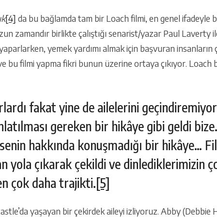
ık
[4]
da bu bağlamda tam bir Loach filmi, en genel ifadeyle
zun zamandır birlikte çalıştığı senarist/yazar Paul Laverty il
a yaparlarken, yemek yardımı almak için başvuran insanların ç
e bu filmi yapma fikri bunun üzerine ortaya çıkıyor. Loach b
orlardı fakat yine de ailelerini geçindiremiyor
nlatılması gereken bir hikâye gibi geldi bize
msenin hakkında konuşmadığı bir hikâye… Fi
n yola çıkarak çekildi ve dinlediklerimizin 
n çok daha trajikti.
[5]
castle’da yaşayan bir çekirdek aileyi izliyoruz. Abby (Debbi