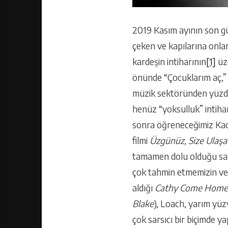
2019 Kasım ayının son gün
çeken ve kapılarına onlar
kardeşin intiharının
[1]
üze
önünde “Çocuklarım aç,” 
müzik sektöründen yüzden 
henüz “yoksulluk” intiha
sonra öğreneceğimiz Kad
filmi
Üzgünüz, Size Ulaş
tamamen dolu olduğu salo
çok tahmin etmemizin verdi
aldığı
Cathy Come Home
Blake
), Loach, yarım yüz
çok sarsıcı bir biçimde y