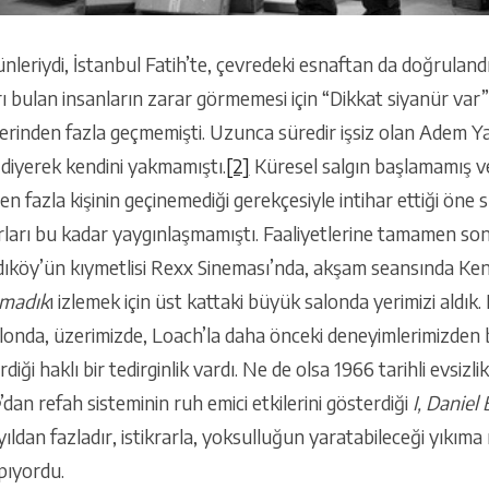
leriydi, İstanbul Fatih’te, çevredeki esnaftan da doğrulandığ
ı bulan insanların zarar görmemesi için “Dikkat siyanür var” 
rinden fazla geçmemişti. Uzunca süredir işsiz olan Adem Yar
diyerek kendini yakmamıştı.
[2]
Küresel salgın başlamamış v
fazla kişinin geçinemediği gerekçesiyle intihar ettiği öne 
rları bu kadar yaygınlaşmamıştı. Faaliyetlerine tamamen son
ıköy’ün kıymetlisi Rexx Sineması’nda, akşam seansında Ke
amadık
ı izlemek için üst kattaki büyük salonda yerimizi aldık. 
nda, üzerimizde, Loach’la daha önceki deneyimlerimizden b
ği haklı bir tedirginlik vardı. Ne de olsa 1966 tarihli evsizli
’dan refah sisteminin ruh emici etkilerini gösterdiği
I, Daniel
yıldan fazladır, istikrarla, yoksulluğun yaratabileceği yıkım
apıyordu.