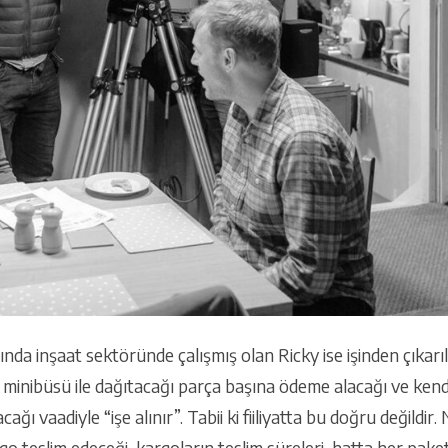
da inşaat sektöründe çalışmış olan Ricky ise işinden çıkarı
i minibüsü ile dağıtacağı parça başına ödeme alacağı ve kend
cağı vaadiyle “işe alınır”. Tabii ki fiiliyatta bu doğru değildi