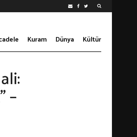
cadele
Kuram
Dünya
Kültür
li:
” –