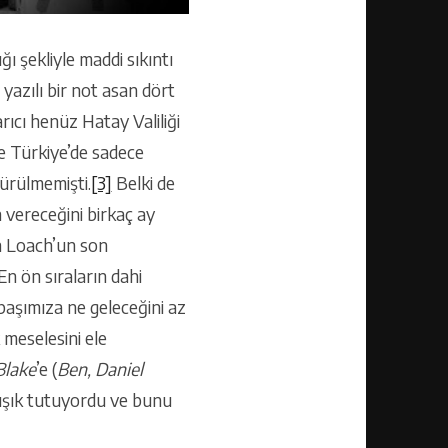
ı şekliyle maddi sıkıntı
yazılı bir not asan dört
ıcı henüz Hatay Valiliği
e Türkiye’de sadece
sürülmemişti.
[3]
Belki de
 vereceğini birkaç ay
n Loach’un son
En ön sıraların dahi
aşımıza ne geleceğini az
k meselesini ele
 Blake
’e (
Ben, Daniel
a ışık tutuyordu ve bunu