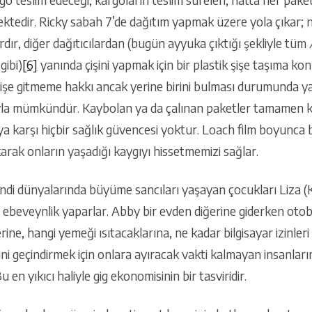
go teslim edeceği, kargoların teslim süreleri, hatta her paket
ektedir. Ricky sabah 7’de dağıtım yapmak üzere yola çıkar;
rdır, diğer dağıtıcılardan (bugün ayyuka çıktığı şekliyle tüm
ibi)
[6]
yanında çişini yapmak için bir plastik şişe taşıma kon
işe gitmeme hakkı ancak yerine birini bulması durumunda ya
yla mümkündür. Kaybolan ya da çalınan paketler tamamen k
 karşı hiçbir sağlık güvencesi yoktur. Loach film boyunca bi
arak onların yaşadığı kaygıyı hissetmemizi sağlar.
endi dünyalarında büyüme sancıları yaşayan çocukları Liza (K
ebeveynlik yaparlar. Abby bir evden diğerine giderken otob
ine, hangi yemeği ısıtacaklarına, ne kadar bilgisayar izinleri
rini geçindirmek için onlara ayıracak vakti kalmayan insanları
 en yıkıcı haliyle gig ekonomisinin bir tasviridir.