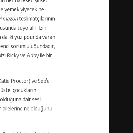
in her hareketi şirket
 ne yemek yiyecek ne
Amazon
teslimatçılarının
usunda tüyo alır. İzin
 da iki yüz pounda varan
endi sorumluluğundadır,
zi Ricky ve Abby ile bir
atie Proctor) ve Seb’e
üste, çocukların
 olduğuna dair sesli
n ailelerine ne olduğunu