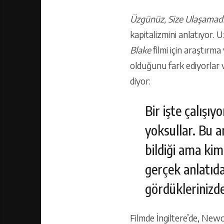
Üzgünüz, Size Ulaşamad
kapitalizmini anlatıyor. U
Blake
filmi için araştırm
olduğunu fark ediyorlar v
diyor:
Bir işte çalışıy
yoksullar. Bu a
bildiği ama ki
gerçek anlatıda
gördüklerinizde
Filmde İngiltere’de, New