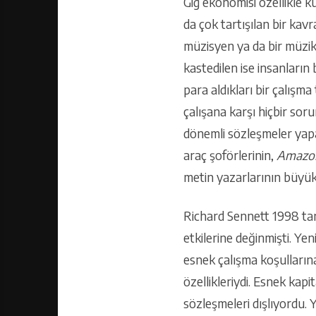
Gig ekonomisi özellikle k
da çok tartışılan bir kav
müzisyen ya da bir müzik
kastedilen ise insanların b
para aldıkları bir çalışma
çalışana karşı hiçbir so
dönemli sözleşmeler yapa
araç şoförlerinin,
Amazo
metin yazarlarının büyük b
Richard Sennett 1998 tar
etkilerine değinmişti. Yen
esnek çalışma koşullarına 
özellikleriydi. Esnek kapi
sözleşmeleri dışlıyordu. 