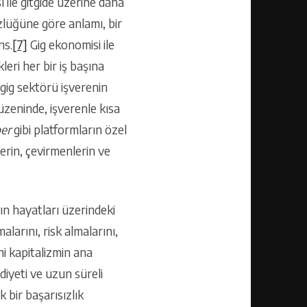
 ile gitgide üzerine daha
özlüğüne göre anlamı, bir
ns.
[7]
Gig ekonomisi ile
kleri her bir iş başına
ı gig sektörü işverenin
üzeninde, işverenle kısa
er
gibi platformların özel
lerin, çevirmenlerin ve
ın hayatları üzerindeki
larını, risk almalarını,
ni kapitalizmin ana
diyeti ve uzun süreli
 bir başarısızlık