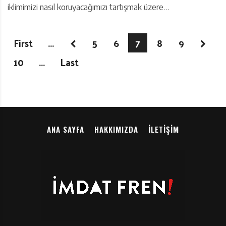
iklimimizi nasıl koruyacağımızı tartışmak üzere…
First
...
5
6
7
8
9
10
...
Last
ANA SAYFA
HAKKIMIZDA
İLETIŞIM