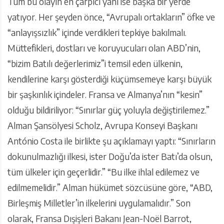
Tüm bu olayın en çarpıcı yanı ise başka bir yerde
yatıyor. Her şeyden önce, “Avrupalı ortakların” öfke ve
“anlayışsızlık” içinde verdikleri tepkiye bakılmalı.
Müttefikleri, dostları ve koruyucuları olan ABD’nin,
“bizim Batılı değerlerimiz”i temsil eden ülkenin,
kendilerine karşı gösterdiği küçümsemeye karşı büyük
bir şaşkınlık içindeler. Fransa ve Almanya’nın “kesin”
olduğu bildiriliyor: “Sınırlar güç yoluyla değiştirilemez.”
Alman Şansölyesi Scholz, Avrupa Konseyi Başkanı
António Costa ile birlikte şu açıklamayı yaptı: “Sınırların
dokunulmazlığı ilkesi, ister Doğu’da ister Batı’da olsun,
tüm ülkeler için geçerlidir.” “Bu ilke ihlal edilemez ve
edilmemelidir.” Alman hükümet sözcüsüne göre, “ABD,
Birleşmiş Milletler’in ilkelerini uygulamalıdır.” Son
olarak, Fransa Dışişleri Bakanı Jean-Noël Barrot,