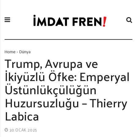
S
İ
k
m
i
d
p
a
t
t
o
F
c
r
Home
Dünya
o
e
Trump, Avrupa ve
n
n
İkiyüzlü Öfke: Emperyal
t
i
e
Üstünlükçülüğün
n
t
Huzursuzluğu – Thierry
Labica
30 OCAK 2025