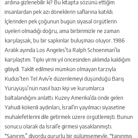
ardına gizlenebilir ki? Bu kitapta sözünü ettiğim
insanlardan pek azı döneklerin saflarına katıldı.
İçlerinden pek çoğunun bugün siyasal örgütlerin
üyeleri olmadığı doğru, ama birbirimizle ne zaman
karşılaşsak, bu bir sapkınlar buluşması oluyor. 1986
Aralık ayında Los Angeles’ta Ralph Schoenman’la
karşılaştım. Tıpkı yirmi yıl öncesinden aklımda kaldığım
gibiydi. Taklit edilmesi mümkün olmayan tarzıyla
Kudüs’ten Tel Aviv’e düzenlemeyi düşündüğü Barış
Yürüyüşü’nün nasıl bazı kişi ve kurumlarca
baltalandığını anlattı. Kuzey Amerika’da önde gelen
Yahudi kökenli aydınları, İsrail’in yayılmacı siyasetine
muhalefetlerini dile getirmek üzere örgütlemişti. Bunun
sonucu olarak da İsrail’e girmesi yasaklanmıştı.
“Sanırım,” diyordu gururlu bir gülümsemeyle, “tanınmış