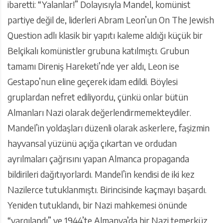
ibaretti: “Yalanlar!” Dolayısıyla Mandel, komünist
partiye değil de, liderleri Abram Leon’un On The Jewish
Question adlı klasik bir yapıtı kaleme aldığı küçük bir
Belçikalı komünistler grubuna katılmıştı. Grubun
tamamı Direniş Hareketi’nde yer aldı, Leon ise
Gestapo’nun eline geçerek idam edildi. Böylesi
gruplardan nefret ediliyordu, çünkü onlar bütün
Almanları Nazi olarak değerlendirmemekteydiler.
Mandel’in yoldaşları düzenli olarak askerlere, faşizmin
hayvansal yüzünü açığa çıkartan ve ordudan
ayrılmaları çağrısını yapan Almanca propaganda
bildirileri dağıtıyorlardı. Mandel’in kendisi de iki kez
Nazilerce tutuklanmıştı. Birincisinde kaçmayı başardı.
Yeniden tutuklandı, bir Nazi mahkemesi önünde
“yargılandı” ve 1944’te Almanya’da bir Nazi temerküz