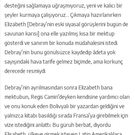
desteğini sağlamaya uğraşmıyoruz, yeni ve kalıcı bir
şeyler kurmaya çalışıyoruz… Çıkmaya hazırlanırken
Elizabeth [Debray’nin eski siyasal görüşlerini bugün de
savunan karısı] ona elle yazılmış kısa bir mektup
gösterdi ve sanırım bir konuda müdahalesini istedi.
Debray’nin bunu gönülsüzce kaydedip âdeta yok
sayışındaki hava tarife gelmez biçimde, ama korkunç
derecede resmiydi.
Debray’nin ayrılmasından sonra Elizabeth bana
mektubun, Regis Camiri’deyken kendisine yardımcı olan
ve onu konuk eden Bolivyalı bir yazardan geldiğini ve
yalnızca kitabı basıldığı sırada Fransa’ya girebilmek için
vize istediğini anlattı. Bu güruh berbat, diyordu
Elisabeth, ülkeye girmek isteyen Latin Amerikalılara