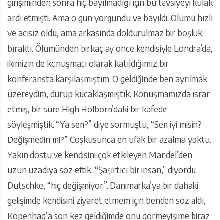
girişiminden sonra hiç bayılmadığı için bu tavsiyeyi kulak
ardı etmişti. Ama o gün yorgundu ve bayıldı. Ölümü hızlı
ve acısız oldu, ama arkasında doldurulmaz bir boşluk
bıraktı. Ölümünden birkaç ay önce kendisiyle Londra’da,
ikimizin de konuşmacı olarak katıldığımız bir
konferansta karşılaşmıştım. O geldiğinde ben ayrılmak
üzereydim, durup kucaklaşmıştık. Konuşmamızda ısrar
etmiş, bir süre High Holborn’daki bir kafede
söyleşmiştik. “Ya sen?” diye sormuştu, “Sen iyi misin?
Değişmedin mi?” Coşkusunda en ufak bir azalma yoktu.
Yakın dostu ve kendisini çok etkileyen Mandel’den
uzun uzadıya söz ettik. “Şaşırtıcı bir insan,” diyordu
Dutschke, “hiç değişmiyor”. Danimarka’ya bir dahaki
gelişimde kendisini ziyaret etmem için benden söz aldı,
Kopenhag’a son kez geldiğimde onu görmeyişime biraz