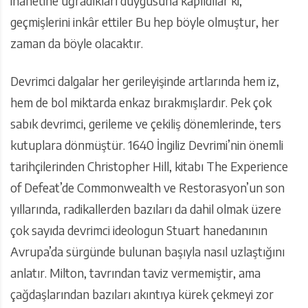
ihanetine uğradıkları duygusuna kapıldılar ki,
geçmişlerini inkâr ettiler Bu hep böyle olmuştur, her
zaman da böyle olacaktır.
Devrimci dalgalar her gerileyişinde artlarında hem iz,
hem de bol miktarda enkaz bırakmışlardır. Pek çok
sabık devrimci, gerileme ve çekiliş dönemlerinde, ters
kutuplara dönmüştür. 1640 İngiliz Devrimi’nin önemli
tarihçilerinden Christopher Hill, kitabı The Experience
of Defeat’de Commonwealth ve Restorasyon’un son
yıllarında, radikallerden bazıları da dahil olmak üzere
çok sayıda devrimci ideologun Stuart hanedanının
Avrupa’da sürgünde bulunan başıyla nasıl uzlaştığını
anlatır. Milton, tavrından taviz vermemiştir, ama
çağdaşlarından bazıları akıntıya kürek çekmeyi zor