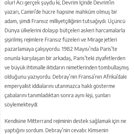
olur! Acı gerçek şuydu ki, Devrim İçinde Devrim’in
yazarı, Camiri’de hücre hapsine mahkûm olmuş bir
adam, şimdi Fransız milliyetçiliğinin tutsağıydı. Üçüncü
Dünya ülkelerini dolaşıp bütçeleri askeri harcamalarla
şişirilmiş rejimlere Fransız füzeleri ve Mirage jetleri
pazarlamaya çalışıyordu. 1982 Mayısı’nda Paris’te
onunla karşılaşan bir arkadaş, Paris’teki ziyafetlerden
ve büyük ihtimalle iktidarın nimetlerinden tombullaşmış
olduğunu yazıyordu. Debray’nin Fransa’nın Afrika’daki
emperyalist iddialarını utanmazca haklı gösterme
çabalarını tanımladıktan sonra aynı kişi, şunları
söylemekteydi:
Kendisine Mitterrand rejiminin destek sağlamak için ne
yaptığını sordum. Debray’nin cevabı: Kimsenin