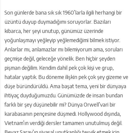
Son günlerde bana sık sık 1960’larla ilgili herhangi bir
üzüntü duyup duymadığımı soruyorlar. Bazıları
kibarca, her şeyi unutup, günümüz üzerinde
yoğunlaşmayı yeğleyip yeğlemediğimi bilmek istiyor.
Anlarlar mı, anlamazlar mı bilemiyorum ama, soruları
geçmişe değil, geleceğe yönelik. Ben hiçbir şeyden
pişman değilim. Kendim dahil pek çok kişi ve grup,
hatalar yaptık. Bu döneme ilişkin pek çok şey gizeme ve
düşe büründürüldü. Ama başat tema, yeni bir dünyaya
ihtiyaç duyduğumuzdu. Günümüzde de insan bundan
farklı bir şey düşünebilir mi? Dünya Orwell’vari bir
karabasanın pençesine düşmedi. Hollywood dışında,
Vietnam’ın verdiği dersler tamamen unutulmuş değil.
Beyaz Saray’ın siyasal unutkanlığı teşvik etmek için