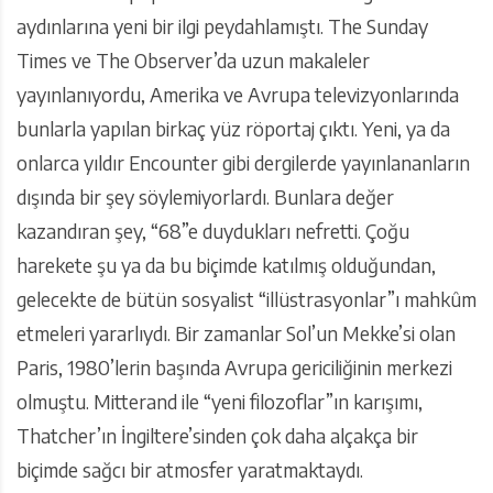
aydınlarına yeni bir ilgi peydahlamıştı. The Sunday
Times ve The Observer’da uzun makaleler
yayınlanıyordu, Amerika ve Avrupa televizyonlarında
bunlarla yapılan birkaç yüz röportaj çıktı. Yeni, ya da
onlarca yıldır Encounter gibi dergilerde yayınlananların
dışında bir şey söylemiyorlardı. Bunlara değer
kazandıran şey, “68”e duydukları nefretti. Çoğu
harekete şu ya da bu biçimde katılmış olduğundan,
gelecekte de bütün sosyalist “illüstrasyonlar”ı mahkûm
etmeleri yararlıydı. Bir zamanlar Sol’un Mekke’si olan
Paris, 1980’lerin başında Avrupa gericiliğinin merkezi
olmuştu. Mitterand ile “yeni filozoflar”ın karışımı,
Thatcher’ın İngiltere’sinden çok daha alçakça bir
biçimde sağcı bir atmosfer yaratmaktaydı.