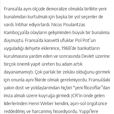
Fransa’da aynı ölçüde demoralize olmakla birlikte yeni
bunalımdan kurtulmak için başka bir yol seçenler de
vardı. İntihar ediyorlardı. Nicos Poulantzas
Kamboçya’da olayların gelişiminden büyük bir bunalıma
düşmüştü. Fransa’da kasvetli ufuklar Pol Pot’un
uyguladığı dehşete eklenince, 1968’de barikatların
kurulmasına yardım eden ve sonrasında Devlet üzerine
birçok önemli yapıt üreten bu adam artık
dayanamamıştı. Çok parlak bir zekâsı olduğunu görmek
için onunla aynı fikirde olmak gerekmiyordu. Fransa’daki
yakın dost ve yoldaşlarımdan hiçbiri “yeni filozoflar”dan
imza almak üzere kuyruğa girmedi. JCR’in önde gelen
liderlerinden Henri Weber kendini, aşırı-sol örgütünce
reddedilmiş ve harcanmış hissediyordu. Yuppi’lere