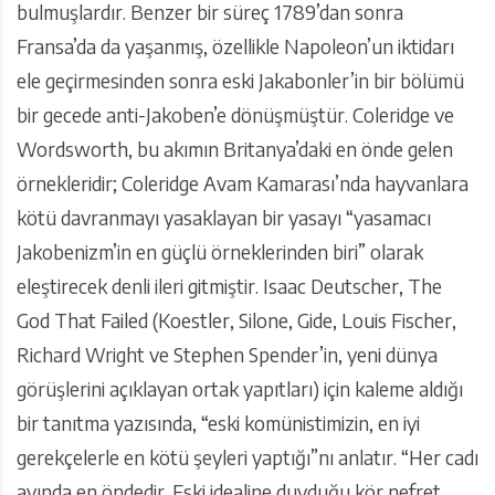
bulmuşlardır. Benzer bir süreç 1789’dan sonra
Fransa’da da yaşanmış, özellikle Napoleon’un iktidarı
ele geçirmesinden sonra eski Jakabonler’in bir bölümü
bir gecede anti-Jakoben’e dönüşmüştür. Coleridge ve
Wordsworth, bu akımın Britanya’daki en önde gelen
örnekleridir; Coleridge Avam Kamarası’nda hayvanlara
kötü davranmayı yasaklayan bir yasayı “yasamacı
Jakobenizm’in en güçlü örneklerinden biri” olarak
eleştirecek denli ileri gitmiştir. Isaac Deutscher, The
God That Failed (Koestler, Silone, Gide, Louis Fischer,
Richard Wright ve Stephen Spender’in, yeni dünya
görüşlerini açıklayan ortak yapıtları) için kaleme aldığı
bir tanıtma yazısında, “eski komünistimizin, en iyi
gerekçelerle en kötü şeyleri yaptığı”nı anlatır. “Her cadı
avında en öndedir. Eski idealine duyduğu kör nefret,