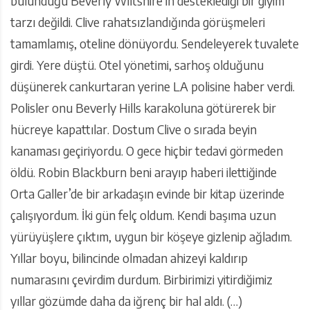
bulunduğu Beverly Wiltshire’ın desteklediği bir giyim
tarzı değildi. Clive rahatsızlandığında görüşmeleri
tamamlamış, oteline dönüyordu. Sendeleyerek tuvalete
girdi. Yere düştü. Otel yönetimi, sarhoş olduğunu
düşünerek cankurtaran yerine LA polisine haber verdi.
Polisler onu Beverly Hills karakoluna götürerek bir
hücreye kapattılar. Dostum Clive o sırada beyin
kanaması geçiriyordu. O gece hiçbir tedavi görmeden
öldü. Robin Blackburn beni arayıp haberi ilettiğinde
Orta Galler’de bir arkadaşın evinde bir kitap üzerinde
çalışıyordum. İki gün felç oldum. Kendi başıma uzun
yürüyüşlere çıktım, uygun bir köşeye gizlenip ağladım.
Yıllar boyu, bilincinde olmadan ahizeyi kaldırıp
numarasını çevirdim durdum. Birbirimizi yitirdiğimiz
yıllar gözümde daha da iğrenç bir hal aldı. (…)