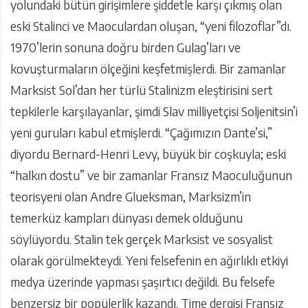
yolundaki bütün girişimlere şiddetle karşı çıkmış olan
eski Stalinci ve Maoculardan oluşan, “yeni filozoflar”dı.
1970’lerin sonuna doğru birden Gulag’ları ve
kovuşturmaların ölçeğini keşfetmişlerdi. Bir zamanlar
Marksist Sol’dan her türlü Stalinizm eleştirisini sert
tepkilerle karşılayanlar, şimdi Slav milliyetçisi Soljenitsin’i
yeni guruları kabul etmişlerdi. “Çağımızın Dante’si,”
diyordu Bernard-Henri Levy, büyük bir coşkuyla; eski
“halkın dostu” ve bir zamanlar Fransız Maoculuğunun
teorisyeni olan Andre Glueksman, Marksizm’in
temerküz kampları dünyası demek olduğunu
söylüyordu. Stalin tek gerçek Marksist ve sosyalist
olarak görülmekteydi. Yeni felsefenin en ağırlıklı etkiyi
medya üzerinde yapması şaşırtıcı değildi. Bu felsefe
benzersiz bir popülerlik kazandı. Time dergisi Fransız