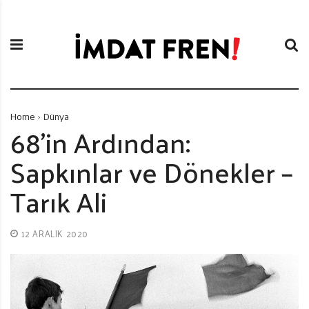
S
İ
k
m
i
d
p
a
t
t
o
F
c
r
Home
Dünya
o
e
68’in Ardından:
n
n
Sapkınlar ve Dönekler –
t
i
e
Tarık Ali
n
t
12 ARALIK 2020