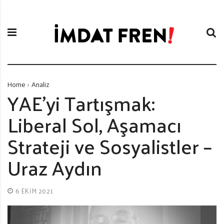
S
İ
k
m
i
d
p
a
t
t
o
F
c
r
Home
Analiz
o
e
YAE’yi Tartışmak:
n
n
Liberal Sol, Aşamacı
t
i
e
Strateji ve Sosyalistler –
n
t
Uraz Aydın
6 EKIM 2021