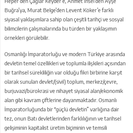
Heper’den Çağlar Keyder’e, Ahmet İnsel’den Ayşe
Buğra’ya, Murat Belge’den Levent Köker’e farklı
siyasal yaklaşımlara sahip olan çeşitli tarihçi ve sosyal
bilimcilerin çalışmalarında bu türden bir yaklaşımın
örnekleri görülebilir.
Osmanlığı İmparatorluğu ve modern Türkiye arasında
devletin temel özellikleri ve toplumla ilişkileri açısından
bir tarihsel sürekliliğin var olduğu fikri birbirine karşıt
olarak sunulan devlet/(sivil) toplum, merkez/çevre,
burjuvazi/bürokrasi ve nihayet siyasal alan/ekonomik
alan gibi kavram çiftlerine dayanmaktadır. Osmanlı
İmparatorluğunda bir “güçlü devletin” varlığına dair
tez, onun Batı devletlerinden farklılığının ve tarihsel
gelişiminin kapitalist üretim biçiminin ve temsili