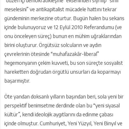
“düzen içi demokratikleşme” ekseninden sıyrılıp “sınıf
meselesini” ve antikapitalist mücadele hattını tekrar
gündeminin merkezine oturtur. Bugün halen bu sekans
içinde bulunuyoruz ve 12 Eylül 2010 Referandumu (ve
onu önceleyen süreç) bunun en mühim uğraklarından
birini oluşturur. Örgütsüz solcuların ve aydın
çevrelerinin ötesinde “muhafazakâr-liberal”
hegemonyanın çekim kuvveti, bu son süreçte sosyalist
hareketten doğrudan örgütlü unsurları da koparmayı
başarmıştır.
Öte yandan doksanlı yılların başından beri, sola yeni bir
perspektif benimsetme derdinde olan bu “yeni siyasal
kültür”, kendi ideolojik aygıtlarını da edinme çabası
içinde olmuştur. Cumhuriyet, Yeni Yüzyıl, Yeni Binyıl ve