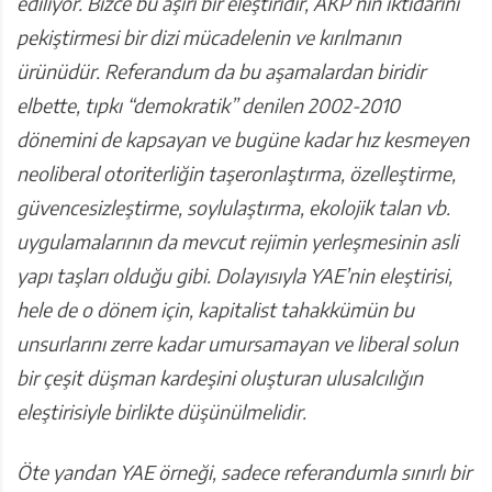
ediliyor. Bizce bu aşırı bir eleştiridir, AKP’nin iktidarını
pekiştirmesi bir dizi mücadelenin ve kırılmanın
ürünüdür. Referandum da bu aşamalardan biridir
elbette, tıpkı “demokratik” denilen 2002-2010
dönemini de kapsayan ve bugüne kadar hız kesmeyen
neoliberal otoriterliğin taşeronlaştırma, özelleştirme,
güvencesizleştirme, soylulaştırma, ekolojik talan vb.
uygulamalarının da mevcut rejimin yerleşmesinin asli
yapı taşları olduğu gibi. Dolayısıyla YAE’nin eleştirisi,
hele de o dönem için, kapitalist tahakkümün bu
unsurlarını zerre kadar umursamayan ve liberal solun
bir çeşit düşman kardeşini oluşturan ulusalcılığın
eleştirisiyle birlikte düşünülmelidir.
Öte yandan YAE örneği, sadece referandumla sınırlı bir