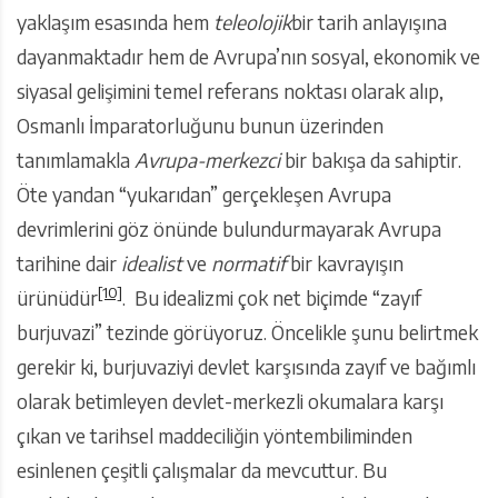
yaklaşım esasında hem
teleolojik
bir tarih anlayışına
dayanmaktadır hem de Avrupa’nın sosyal, ekonomik ve
siyasal gelişimini temel referans noktası olarak alıp,
Osmanlı İmparatorluğunu bunun üzerinden
tanımlamakla
Avrupa-merkezci
bir bakışa da sahiptir.
Öte yandan “yukarıdan” gerçekleşen Avrupa
devrimlerini göz önünde bulundurmayarak Avrupa
tarihine dair
idealist
ve
normatif
bir kavrayışın
[10]
ürünüdür
. Bu idealizmi çok net biçimde “zayıf
burjuvazi” tezinde görüyoruz. Öncelikle şunu belirtmek
gerekir ki, burjuvaziyi devlet karşısında zayıf ve bağımlı
olarak betimleyen devlet-merkezli okumalara karşı
çıkan ve tarihsel maddeciliğin yöntembiliminden
esinlenen çeşitli çalışmalar da mevcuttur. Bu