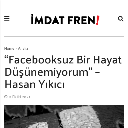
S
İ
k
m
i
d
p
a
t
t
o
F
c
r
Home
Analiz
o
e
“Facebooksuz Bir Hayat
n
n
Düşünemiyorum” –
t
i
e
Hasan Yıkıcı
n
t
8 EKIM 2021