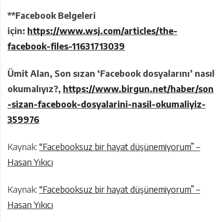
**Facebook Belgeleri
için:
https://www.wsj.com/articles/the-
facebook-files-11631713039
Ümit Alan,
Son s
ızan
‘
Facebook dosyalarını’ nasıl
okumalıyı
z?
,
https://www.birgun.net/haber/son
-sizan-facebook-dosyalarini-nasil-okumaliyiz-
359976
Kaynak:
“Facebooksuz bir hayat düşünemiyorum” –
Hasan Yıkıcı
Kaynak:
“Facebooksuz bir hayat düşünemiyorum” –
Hasan Yıkıcı