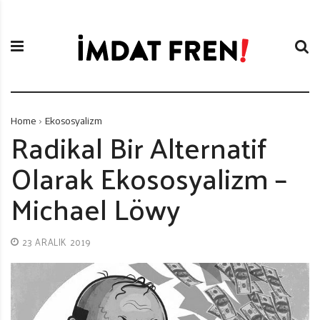
S
İ
k
m
i
d
p
a
t
t
o
F
c
r
Home
Ekososyalizm
o
e
Radikal Bir Alternatif
n
n
Olarak Ekososyalizm –
t
i
e
Michael Löwy
n
t
23 ARALIK 2019