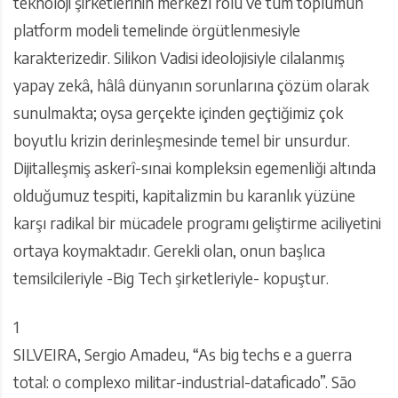
teknoloji şirketlerinin merkezî rolü ve tüm toplumun
platform modeli temelinde örgütlenmesiyle
karakterizedir. Silikon Vadisi ideolojisiyle cilalanmış
yapay zekâ, hâlâ dünyanın sorunlarına çözüm olarak
sunulmakta; oysa gerçekte içinden geçtiğimiz çok
boyutlu krizin derinleşmesinde temel bir unsurdur.
Dijitalleşmiş askerî-sınai kompleksin egemenliği altında
olduğumuz tespiti, kapitalizmin bu karanlık yüzüne
karşı radikal bir mücadele programı geliştirme aciliyetini
ortaya koymaktadır. Gerekli olan, onun başlıca
temsilcileriyle -Big Tech şirketleriyle- kopuştur.
1
SILVEIRA, Sergio Amadeu, “As big techs e a guerra
total: o complexo militar-industrial-dataficado”. São