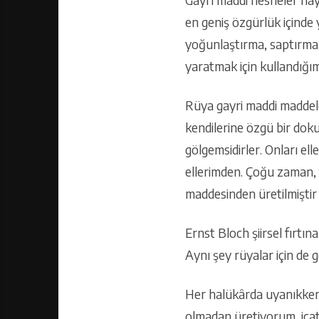
en geniş özgürlük içinde y
yoğunlaştırma, saptırma,
yaratmak için kullandı
Rüya gayri maddi maddele
kendilerine özgü bir dok
gölgemsidirler. Onları el
ellerimden. Çoğu zaman,
maddesinden üretilmiştir
Ernst Bloch şiirsel fırtın
Aynı şey rüyalar için de g
Her halükârda uyanıkken 
olmadan üretiyorum, icat