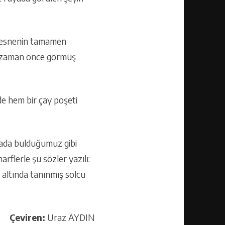
n nesnenin tamamen
ısa zaman önce görmüş
de hem bir çay poşeti
sada bulduğumuz gibi
rflerle şu sözler yazılı:
altında tanınmış solcu
Çeviren:
Uraz AYDIN