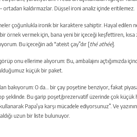
 ortadan kaldırmazlar. Düşsel ironi analiz içinde eritilemez.
eler çoğunlukla ironik bir karaktere sahiptir. Hayal edile
 bir örnek vermek için, bana yeni bir içeceği keşfettiren, k
yorum. Bu içeceğin adı “ateist çay”dır [
thé athée
].
örüp onu ellerime alıyorum: Bu, ambalajını açtığımızda için
bulduğumuz küçük bir paket.
an bakıyorum: O da… bir çay poşetine benziyor, fakat piya
 top şeklinde. Bu garip poşet/prezervatif üzerinde çok küçük ha
llanarak Papa’ya karşı mücadele ediyorsunuz”. Ve yazının 
aldığı uzun bir liste bulunuyor.