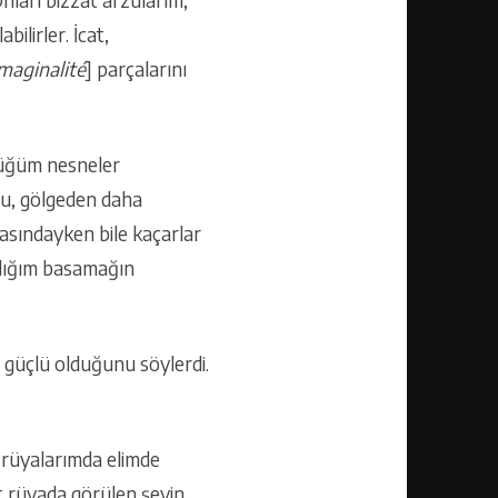
ilirler. İcat,
maginalité
] parçalarını
düğüm nesneler
su, gölgeden daha
rasındayken bile kaçarlar
dığım basamağın
ve güçlü olduğunu söylerdi.
 rüyalarımda elimde
t rüyada görülen şeyin