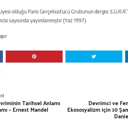
 üyesi olduğu Paris Gerçeküstücü Grubunun dergisi
S.U.R.R.
ncisi sayısında yayımlanmıştır (Yaz 1997).
ajer
Y
ost
riminin Tarihsel Anlamı
Devrimci ve Fem
amı – Ernest Mandel
Ekososyalizm için 10 Şa
Danie