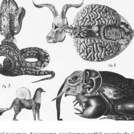
al gücümün, düşüncemin, rüyalarımın ürettiği nesnelerdir. O