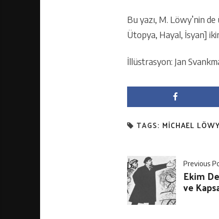
Bu yazı, M. Löwy’nin de
Ütopya, Hayal, İsyan] iki
İllüstrasyon: Jan Svankm
TAGS:
MICHAEL LÖW
Previous P
Ekim Dev
ve Kaps