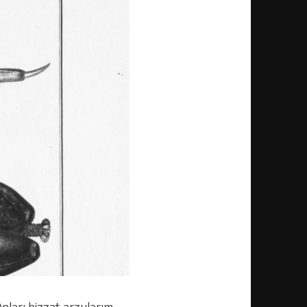
nları bizzat arzularım,