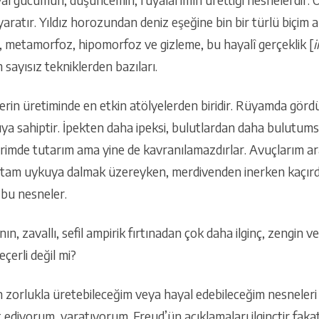
aratır. Yıldız horozundan deniz eşeğine bin bir türlü biçim alab
 metamorfoz, hipomorfoz ve gizleme, bu hayalî gerçeklik [
i
ğım sayısız tekniklerden bazıları.
rin üretiminde en etkin atölyelerden biridir. Rüyamda gör
uya sahiptir. İpekten daha ipeksi, bulutlardan daha bulutum
lerimde tutarım ama yine de kavranılamazdırlar. Avuçlarım a
 tam uykuya dalmak üzereyken, merdivenden inerken kaçır
 bu nesneler.
anın, zavallı, sefil ampirik fırtınadan çok daha ilginç, zengin 
eçerli değil mi?
zorlukla üretebileceğim veya hayal edebileceğim nesneleri
 ediyorum, yaratıyorum. Freud’ün açıklamaları ilginçtir faka