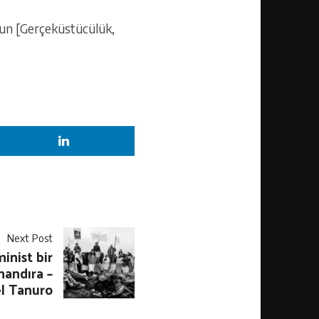
’un [Gerçeküstücülük,
Next Post
inist bir
mandıra –
l Tanuro