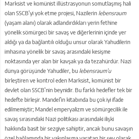
Marksist ve komünist illüstrasyonun somutlaşmış hali
olan SSCB’yi yok etme projesi, Nazilerin
lebensraum
(yaşam alanı) olarak adlandırdıkları yerin fethine
yönelik sömürgeci bir savaş ve diğerlerinin içinde yer
aldığı ya da bağlantılı olduğu unsur olarak Yahudilerin
imhasına yönelik bir savaş arasındaki kesişme
noktasında yer alan bir kavşak ya da tezahürdür. Nazi
dünya görüşünde Yahudiler, bu
lebensraum’u
birleştiren ve kontrol eden Marksist, komünist bir
devlet olan SSCB’nin beynidir. Bu farklı hedefler tek bir
hedefte birleşir. Mandel’in kitabında bu çok iyi ifade
edilmemiştir; Mandel emperyalizm ve sömürgecilik ile
savaş sırasındaki Nazi politikası arasındaki ilişki
hakkında basit bir sezgiye sahiptir, ancak bunu savaşın
özel bağlamında bir yakınlaşma yaratan bir şey olarak