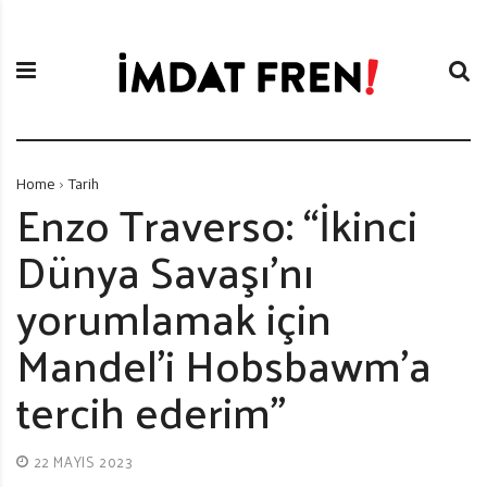
S
İ
k
m
i
d
p
a
t
t
o
F
c
r
Home
Tarih
o
e
Enzo Traverso: “İkinci
n
n
Dünya Savaşı’nı
t
i
e
yorumlamak için
n
t
Mandel’i Hobsbawm’a
tercih ederim”
22 MAYIS 2023