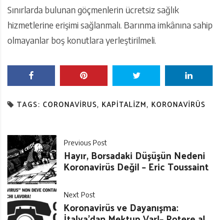
Sınırlarda bulunan göçmenlerin ücretsiz sağlık
hizmetlerine erişimi sağlanmalı. Barınma imkânına sahip
olmayanlar boş konutlara yerleştirilmeli.
TAGS:
CORONAVIRUS
,
KAPITALIZM
,
KORONAVIRÜS
Previous Post
Hayır, Borsadaki Düşüşün Nedeni
Koronavirüs Değil – Eric Toussaint
Next Post
Koronavirüs ve Dayanışma:
İtalya’dan Mektup Var!– Potere al