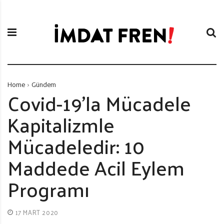
S
İ
k
m
i
d
p
a
t
t
o
F
c
r
Home
Gündem
o
e
Covid-19’la Mücadele
n
n
Kapitalizmle
t
i
e
Mücadeledir: 10
n
t
Maddede Acil Eylem
Programı
17 MART 2020