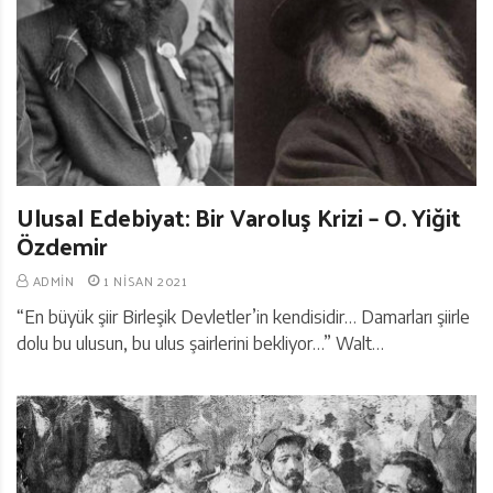
Ulusal Edebiyat: Bir Varoluş Krizi – O. Yiğit
Özdemir
ADMIN
1 NISAN 2021
“En büyük şiir Birleşik Devletler’in kendisidir… Damarları şiirle
dolu bu ulusun, bu ulus şairlerini bekliyor…” Walt…