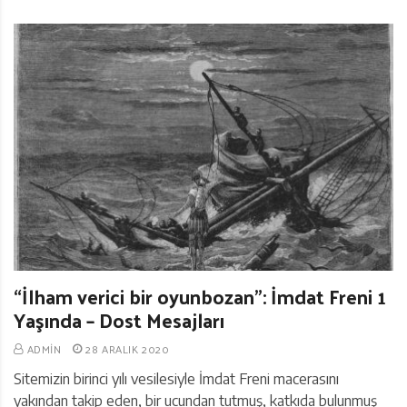
“İlham verici bir oyunbozan”: İmdat Freni 1
Yaşında – Dost Mesajları
ADMIN
28 ARALIK 2020
Sitemizin birinci yılı vesilesiyle İmdat Freni macerasını
yakından takip eden, bir ucundan tutmuş, katkıda bulunmuş