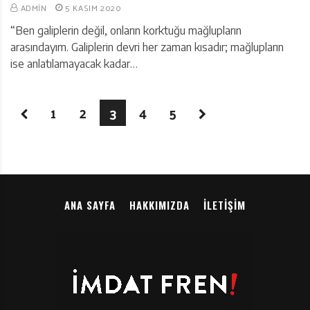
ADMIN
5 KASIM 2020
“Ben galiplerin değil, onların korktuğu mağlupların
arasındayım. Galiplerin devri her zaman kısadır; mağlupların
ise anlatılamayacak kadar…
1
2
3
4
5
ANA SAYFA
HAKKIMIZDA
İLETIŞIM