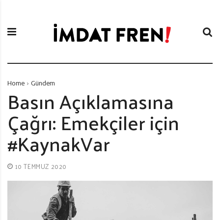
S
İ
k
m
i
d
p
a
t
t
o
F
c
r
Home
Gündem
o
e
Basın Açıklamasına
n
n
Çağrı: Emekçiler için
t
i
e
#KaynakVar
n
t
10 TEMMUZ 2020