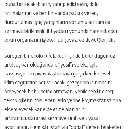
bunaltıcı sıcaklıkların, tahrip edici selin, dolu
fırtınalarının ve her bir yanda patlak veren,
durdurulması güç yangınların sorumluları tam da
sermaye birikiminin ihtiyaçları yönünde hareket eden,
onun organlarını işleten burjuvazi ve devlet(ler)idir.
Süreğen bir ekolojik felaketin içinde bulunduğumuz
artık aşikâr olduğundan, “yeşil”i ve ekolojik
hassasiyetleri piyasalaştırmaya girişirken küresel
iklim değişimine ket vuracak, gezegenin ısınmasını
önleyecek hiçbir adımı atmayan, yenilenebilir enerji
teknolojilerini fosil enerjilerin yerine koymaktansa ona
eklemleyerek kar elde etme alanlarını
artıran uluslararası sermaye sınıfı ve siyasal
aygıtlarıdır. Hem kâr iştahıyla “doğal” denen felaketleri