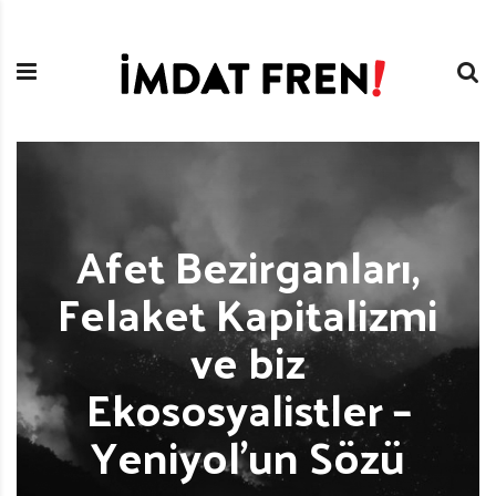
S
İ
k
m
i
d
p
a
t
t
o
F
c
r
o
e
n
n
Afet Bezirganları,
t
i
e
Felaket Kapitalizmi
n
t
ve biz
Ekososyalistler –
Yeniyol’un Sözü