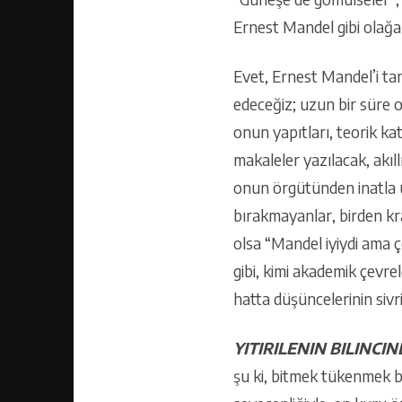
Ernest Mandel gibi olağan
Evet, Ernest Mandel’i tan
edeceğiz; uzun bir süre 
onun yapıtları, teorik katk
makaleler yazılacak, akı
onun örgütünden inatla u
bırakmayanlar, birden kra
olsa “Mandel iyiydi ama ç
gibi, kimi akademik çevrel
hatta düşüncelerinin sivri
YITIRILENIN BILINCI
şu ki, bitmek tükenmek b