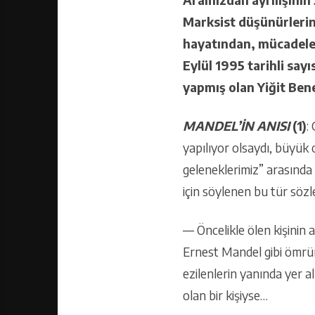
Marksist düşünürlerind
hayatından, mücadelel
Eylül 1995 tarihli sayı
yapmış olan Yiğit Bene
MANDEL’İN ANISI
(1)
:
yapılıyor olsaydı, büyük o
geleneklerimiz” arasında 
için söylenen bu tür sözl
— Öncelikle ölen kişinin 
Ernest Mandel gibi ömrün
ezilenlerin yanında yer a
olan bir kişiyse…