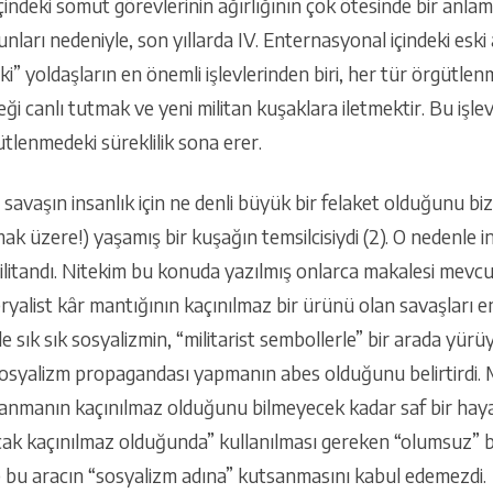
çindeki somut görevlerinin ağırlığının çok ötesinde bir anlam
nları nedeniyle, son yıllarda IV. Enternasyonal içindeki eski ağ
” yoldaşların en önemli işlevlerinden biri, her tür örgütle
eği canlı tutmak ve yeni militan kuşaklara iletmektir. Bu işle
tlenmedeki süreklilik sona erer.
avaşın insanlık için ne denli büyük bir felaket olduğunu bi
 üzere!) yaşamış bir kuşağın temsilcisiydi (2). O nedenle ina
t militandı. Nitekim bu konuda yazılmış onlarca makalesi mev
ryalist kâr mantığının kaçınılmaz bir ürünü olan savaşları 
e sık sık sosyalizmin, “militarist sembollerle” bir arada yürü
sosyalizm propagandası yapmanın abes olduğunu belirtirdi. 
lanmanın kaçınılmaz olduğunu bilmeyecek kadar saf bir hayal
cak kaçınılmaz olduğunda” kullanılması gereken “olumsuz” b
ve bu aracın “sosyalizm adına” kutsanmasını kabul edemezdi.