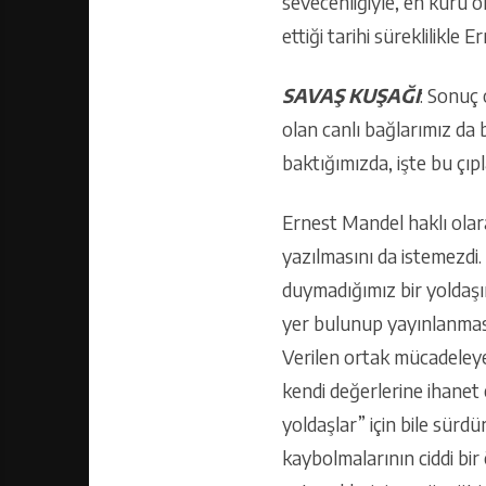
sevecenliğiyle, en kuru ör
ettiği tarihi süreklilikl
SAVAŞ KUŞAĞI
: Sonuç 
olan canlı bağlarımız da b
baktığımızda, işte bu çı
Ernest Mandel haklı olar
yazılmasını da istemezdi
duymadığımız bir yoldaşın
yer bulunup yayınlanmasın
Verilen ortak mücadeleye
kendi değerlerine ihanet e
yoldaşlar” için bile sürdü
kaybolmalarının ciddi bir