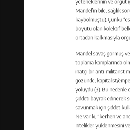
yeteneklerinin ve örgüt i
Mandel’in bile, sağlık soru
kaybolmuştu). Çünkü “eski
boyutu olan kolektif bell
ortadan kalkmasıyla örgü
Mandel savaş görmüş ve s
toplama kamplarında olmak
inatçı bir anti-militaris
gözünde, kapitalist/empe
yoluydu (3). Bu nedenle d
şiddeti bayrak edinerek 
savunmak için şiddet kul
Ne var ki, “kerhen ve an
nitelikler yüklenmesini 