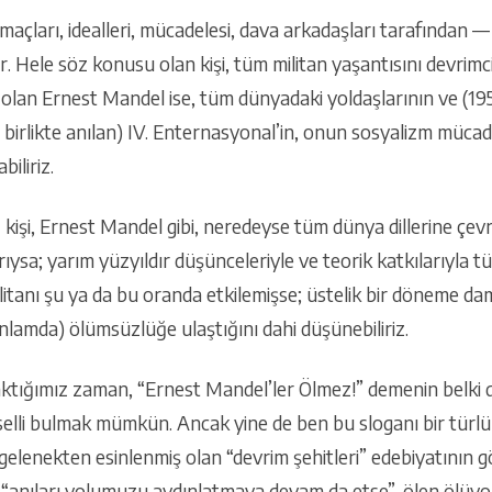
maçları, idealleri, mücadelesi, dava arkadaşları tarafından —
. Hele söz konusu olan kişi, tüm militan yaşantısını devrimc
olan Ernest Mandel ise, tüm dünyadaki yoldaşlarının ve (19
birlikte anılan) IV. Enternasyonal’in, onun sosyalizm müca
iliriz.
z kişi, Ernest Mandel gibi, neredeyse tüm dünya dillerine çevr
ysa; yarım yüzyıldır düşünceleriyle ve teorik katkılarıyla 
itanı şu ya da bu oranda etkilemişse; üstelik bir döneme dam
 anlamda) ölümsüzlüğe ulaştığını dahi düşünebiliriz.
baktığımız zaman, “Ernest Mandel’ler Ölmez!” demenin belki 
eselli bulmak mümkün. Ancak yine de ben bu sloganı bir tür
 gelenekten esinlenmiş olan “devrim şehitleri” edebiyatının g
“anıları yolumuzu aydınlatmaya devam da etse”, ölen ölüyor