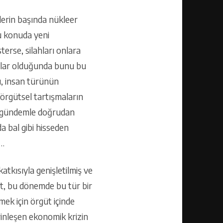
lerin başında nükleer
u konuda yeni
terse, silahları onlara
ahlar olduğunda bunu bu
ı, insan türünün
 örgütsel tartışmaların
ki gündemle doğrudan
a bal gibi hisseden
u…
atkısıyla genişletilmiş ve
st, bu dönemde bu tür bir
ek için örgüt içinde
rinleşen ekonomik krizin