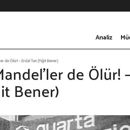
Analiz
Mü
r de Ölür! – Erdal Tan (Yiğit Bener)
andel’ler de Ölür! 
it Bener)