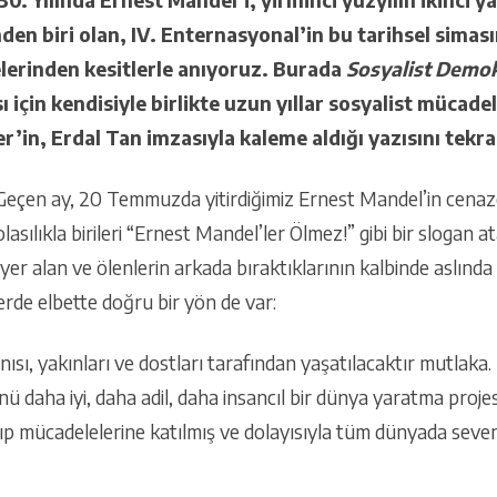
en biri olan, IV. Enternasyonal’in bu tarihsel simasını
erinden kesitlerle anıyoruz. Burada
Sosyalist Demokr
sı için kendisiyle birlikte uzun yıllar sosyalist mücade
r’in, Erdal Tan imzasıyla kaleme aldığı yazısını tekr
 Geçen ay, 20 Temmuzda yitirdiğimiz Ernest Mandel’in cenaz
lasılıkla birileri “Ernest Mandel’ler Ölmez!” gibi bir slogan a
yer alan ve ölenlerin arkada bıraktıklarının kalbinde aslınd
erde elbette doğru bir yön de var:
anısı, yakınları ve dostları tarafından yaşatılacaktır mutlaka
ü daha iyi, daha adil, daha insancıl bir dünya yaratma proje
lıp mücadelelerine katılmış ve dolayısıyla tüm dünyada sevenle