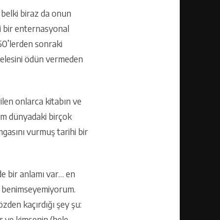
 belki biraz da onun
i bir enternasyonal
50’lerden sonraki
delesini ödün vermeden
ilen onlarca kitabın ve
tüm dünyadaki birçok
gasını vurmuş tarihi bir
de bir anlamı var… en
lü benimseyemiyorum.
özden kaçırdığı şey şu:
 ve kimsenin (hele