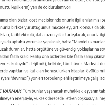
üstü kişiliklerin) yeri de doldurulamıyor!
ımış olan bizler, dost meclislerinde onunla ilgili anılarımız
onunla birlikte yürüttüğümüz mücadeleyi, artık onsuz da ols
ıları, tarihteki rolü, daha uzun yıllar tartışılacak; onunla ilgil
llı ya da aptalca yorumlar yapılacak, hatta “Mandel uzmanla
zak duranlar, hatta örgütüne ve güvendiği yoldaşlarına söy
ldan fazla kralcı kesilip ona bizlerden bile fazla sahip çıkma
evresi kötüydü”, değil mi?); belki de, tüm büyük Marksist düş
erde yapıtları ve katkıları konuşulurken kitapları övülüp milit
 (yani “devrimci”) yönleri törpülenip ehlileştirilmeye çalışıl
NE VARMAK
: Tüm bunlar yaşanacak muhakkak, eşyanın tabi
ilmeyen enerjisiyle, yüksek derecede iletken coşkusuyla, ne