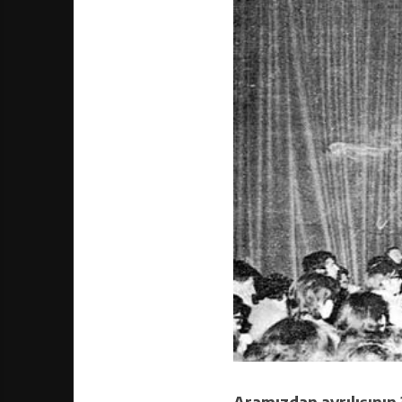
Aramızdan ayrılışının 3