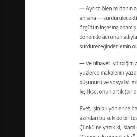
— Ayrıca ölen militanın a
anısına — sürdürülecektir
örgütün inşasına adamış 
dönemde adı onun adıyla 
sürdüreceğinden emin olab
— Ve nihayet, yitirdiğimi
yüzlerce makalenin yazarı
düşünürü ve sosyalist mil
kişilikse, onun artık (bir
Evet, işin bu yönlerine 
azından bu şekilde bir t
Çünkü ne yazık ki, İslami
“Güneşe de gömülseler”, 