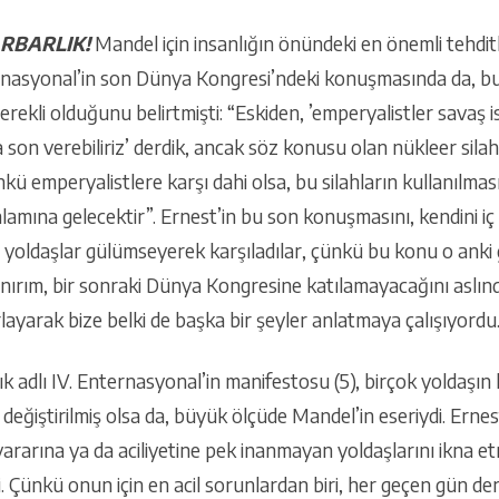
ARBARLIK!
Mandel için insanlığın önündeki en önemli tehdit
nternasyonal’in son Dünya Kongresi’ndeki konuşmasında da, b
rekli olduğunu belirtmişti: “Eskiden, ’emperyalistler savaş is
a son verebiliriz’ derdik, ancak söz konusu olan nükleer sil
kü emperyalistlere karşı dahi olsa, bu silahların kullanılmas
amına gelecektir”. Ernest’in bu son konuşmasını, kendini iç
mi yoldaşlar gülümseyerek karşıladılar, çünkü bu konu o an
sanırım, bir sonraki Dünya Kongresine katılamayacağını aslınd
layarak bize belki de başka bir şeyler anlatmaya çalışıyord
k adlı IV. Enternasyonal’in manifestosu (5), birçok yoldaşın k
 değiştirilmiş olsa da, büyük ölçüde Mandel’in eseriydi. Erne
rarına ya da aciliyetine pek inanmayan yoldaşlarını ikna etm
 Çünkü onun için en acil sorunlardan biri, her geçen gün de