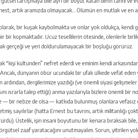
gütsel tartışmaya bile ayrı bir boyut katan derin tarihi ve ev
e Ernest, artık aramızda olmayacak… Ölümün en mutlak ve en ac
olarak, bir kuşak kaybolmakta ve onlar yok oldukça, kendi g
ir bir kopmaktadır. Ucuz tesellilerin ötesinde, ölenlerle birlik
plak gerçeği ve yeri doldurulamayacak bir boşluğu görürüz.
ak “kişi kültünden” nefret ederdi ve eminim kendi arkasından
. Ancak, dünyanın öbür ucundaki bir ufak ülkede vefat eden v
 ardından, dergilerimize yazdığı (ve önemli siyasi gelişmele
ı ısrarla talep ettiği) anma yazılarıyla bizlere önemli bir no
 — bir nebze de olsa — katkıda bulunmuş olanlara vefasız 
tmiş sayılırlar (hatta Ernest bu tavrını, artık militanlığı ço
rürdü). Üstelik, işin insani boyutunu bir kenara bıraksak bile, 
 örgütsel zaaf yaratacağını unutmayalım. Sorun, yitirilen yold