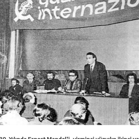
0. Yılında Ernest Mandel’i, yirminci yüzyılın ikinci y