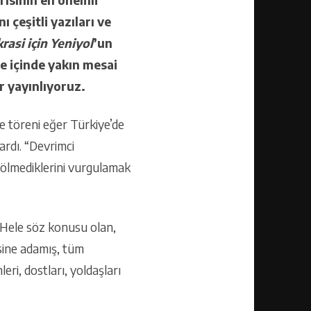
 çeşitli yazıları ve
asi için Yeniyol
’un
le içinde yakın mesai
ar yayınlıyoruz.
e töreni eğer Türkiye’de
tardı. “Devrimci
a ölmediklerini vurgulamak
. Hele söz konusu olan,
sine adamış, tüm
ri, dostları, yoldaşları