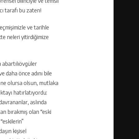
rensel bilinciyle ve temsil
ı tarafı bu zaten!
eçmişimizle ve tarihle
te neleri yitirdiğimize
 abartılıövgüler
e daha önce adını bile
r ne olursa olsun, mutlaka
ktayı hatırlatıyordu:
davrananlar, aslında
ktan bırakmış olan “eski
“eskilerin”
aşın kişisel