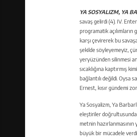
YA SOSYALIZM, YA B
savaş gelirdi (4). IV. E
programatik açılımların ge
karşı çevirerek bu savaş
şekilde söyleyemeyiz, çün
yeryüzünden silinmesi anl
sıcaklığına kaptırmış ki
bağlantılı değildi. Oysa 
Ernest, kısır gündemi zor
Ya Sosyalizm, Ya Barbarlı
eleştiriler doğrultusunda
metnin hazırlanmasının ya
büyük bir mücadele verdi.