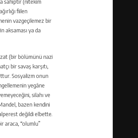
a sahiptir (nitekim
ırlığı fiilen
nmenin vazgeçilemez bir
vin aksaması ya da
zzat (bir bölümünü nazi
tçı bir savaş karşıtı,
cuttur. Sosyalizm onun
engellemenin yegâne
yemeyeceğini, silahı ve
Mandel, bazen kendini
perest değildi elbette.
ir araca, “olumlu”