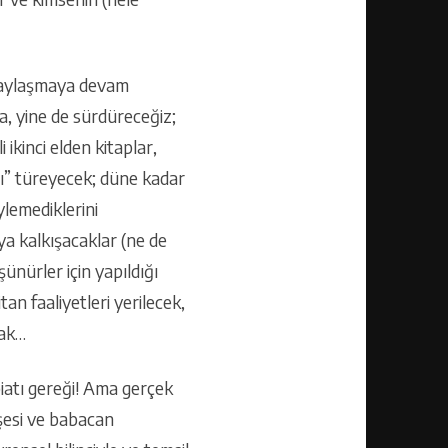
ı paylaşmaya devam
a, yine de sürdüreceğiz;
i ikinci elden kitaplar,
rı” türeyecek; düne kadar
lemediklerini
ya kalkışacaklar (ne de
ünürler için yapıldığı
an faaliyetleri yerilecek,
acak…
atı gereği! Ama gerçek
şesi ve babacan