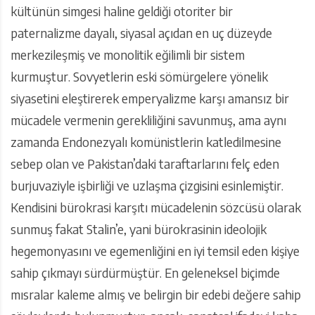
kültünün simgesi haline geldiği otoriter bir
paternalizme dayalı, siyasal açıdan en uç düzeyde
merkezileşmiş ve monolitik eğilimli bir sistem
kurmuştur. Sovyetlerin eski sömürgelere yönelik
siyasetini eleştirerek emperyalizme karşı amansız bir
mücadele vermenin gerekliliğini savunmuş, ama aynı
zamanda Endonezyalı komünistlerin katledilmesine
sebep olan ve Pakistan’daki taraftarlarını felç eden
burjuvaziyle işbirliği ve uzlaşma çizgisini esinlemiştir.
Kendisini bürokrasi karşıtı mücadelenin sözcüsü olarak
sunmuş fakat Stalin’e, yani bürokrasinin ideolojik
hegemonyasını ve egemenliğini en iyi temsil eden kişiye
sahip çıkmayı sürdürmüştür. En geleneksel biçimde
mısralar kaleme almış ve belirgin bir edebi değere sahip