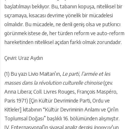
başlatılmayı bekliyor. Bu, tabanın kopuşa, niteliksel bir
sıçramaya, kısacası devrime yönelik bir mücadelesi
olmalıdır. Bu mücadele, ne denli geniş olsa ve putkırıcı
görünmek istese de, her türden reform ve auto-reform
hareketinden niteliksel açıdan farklı olmak zorundadır.
Çeviri: Uraz Aydın
(1) Bu yazı Livio Maitan’ın,
Le parti, l’armée et les
masses dans la révolution culturelle chinoise
(çev.
Anna Libera; Coll. Livres Rouges, François Maspéro,
Paris 1971) [Çin Kültür Devriminde Parti, Ordu ve
Kitleler] kitabının “Kültür Devriminin Anlamı ve Çin’in
Toplumsal Doğası” başlıklı 16. bölümünden alışmıştır.
IV. Enternasyonal’in siyasal analiz dergisi
Inprecor
’un