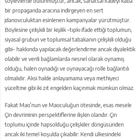
söylevlerde bulunmuştur, ancak, sanatsal ifadeyi kaba
bir propaganda aracına indirgeyen en sert
jdanovculuktan esinlenen kampanyalar yürütmüştür.
Böylesine çelişkili bir kişilik –tıpkı ifade ettiği toplumun,
siyasal grubun ve toplumsal tabakanın çelişkili olduğu
gibi– hakkında yapılacak değerlendirme ancak diyalektik
olabilir ve verili bağlamlarda nesnel olarak oynamış
olduğu, halen oynadığı ve oynayacağı rolle bağlantılı
olmalıdır. Aksi halde anlayamama veya methiyeci
yüceltme gibi iki zıt engelden kaçınmak mümkün olmaz.
Fakat Mao’nun ve Maoculuğun ötesinde, esas mesele
Çin devriminin perspektiflerine ilişkin olandır. Çin
toplumu içinde hapsolduğu çelişkiler döngüsünden
ancak iki temel koşulda çıkabilir: Kendi ülkesindeki