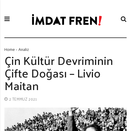
S
İ
k
m
i
d
p
a
t
t
o
F
c
r
Home
Analiz
o
e
Çin Kültür Devriminin
n
n
Çifte Doğası – Livio
t
i
e
Maitan
n
t
2 TEMMUZ 2021