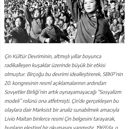
Çin Kültür Devriminin, altmışlı yıllar boyunca
radikalleşen kuşaklar üzerinde büyük bir etkisi
olmuştur. Birçoğu bu devrimi idealleştirerek, SBKP’nin
20. kongresinin resmî açıklamalarının ardından
Sovyetler Birliği’nin artık oynayamayacağı “Sosyalizm
modeli” rolünü ona atfetmişti. Çin’de gerçekleşen bu
olaylara dair Marksist bir analiz sunabilmek amacıyla
Livio Maitan binlerce resmi Çin belgesini tarayarak,
bunların eleştirel bir okumasını yapmıştır. 1969’da, o