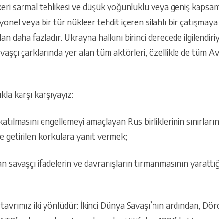
ri sarmal tehlikesi ve düşük yoğunluklu veya geniş kapsaml
iyonel veya bir tür nükleer tehdit içeren silahlı bir çatışmay
n daha fazladır. Ukrayna halkını birinci derecede ilgilendiriy
vaşçı çarklarında yer alan tüm aktörleri, özellikle de tüm Av
kla karşı karşıyayız:
tılmasını engellemeyi amaçlayan Rus birliklerinin sınırları
ile getirilen korkulara yanıt vermek;
savaşçı ifadelerin ve davranışların tırmanmasının yarattığı
ü tavrımız iki yönlüdür: İkinci Dünya Savaşı’nın ardından, D