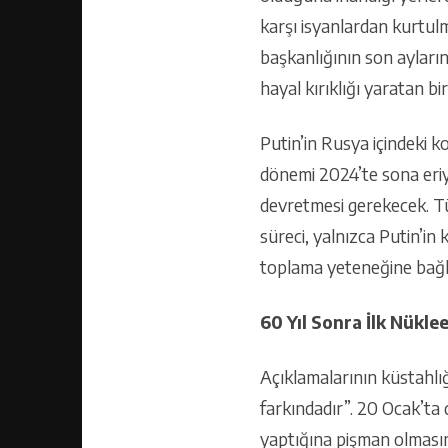
karşı isyanlardan kurtulma
başkanlığının son aylarınd
hayal kırıklığı yaratan bi
Putin’in Rusya içindeki 
dönemi 2024’te sona eriyo
devretmesi gerekecek. Tü
süreci, yalnızca Putin’in 
toplama yeteneğine bağlı
60 Yıl Sonra İlk Nükle
Açıklamalarının küstahlığ
farkındadır”. 20 Ocak’ta 
yaptığına pişman olmasın