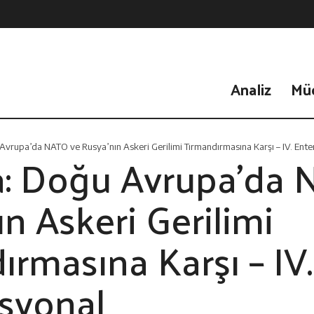
Analiz
Mü
vrupa’da NATO ve Rusya’nın Askeri Gerilimi Tırmandırmasına Karşı – IV. Ent
: Doğu Avrupa’da 
n Askeri Gerilimi
rmasına Karşı – IV.
syonal