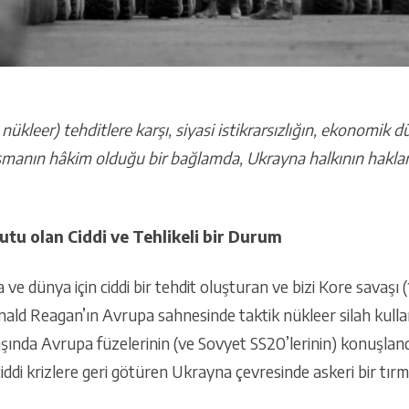
nükleer) tehditlere karşı, siyasi istikrarsızlığın, ekonomik d
ışmanın hâkim olduğu bir bağlamda, Ukrayna halkının haklar
utu olan Ciddi ve Tehlikeli bir Durum
 ve dünya için ciddi bir tehdit oluşturan ve bizi Kore savaşı
ald Reagan’ın Avrupa sahnesinde taktik nükleer silah kullan
ında Avrupa füzelerinin (ve Sovyet SS20’lerinin) konuşland
ciddi krizlere geri götüren Ukrayna çevresinde askeri bir tır