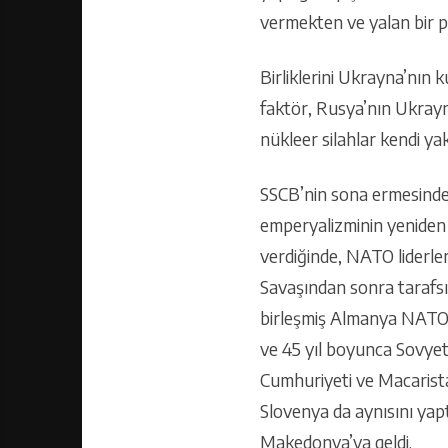
vermekten ve yalan bir po
Birliklerini Ukrayna’nın k
faktör, Rusya’nın Ukray
nükleer silahlar kendi ya
SSCB’nin sona ermesinden
emperyalizminin yeniden 
verdiğinde, NATO liderler
Savaşından sonra tarafsız
birleşmiş Almanya NATO’
ve 45 yıl boyunca Sovyet 
Cumhuriyeti ve Macarist
Slovenya da aynısını yap
Makedonya’ya geldi.