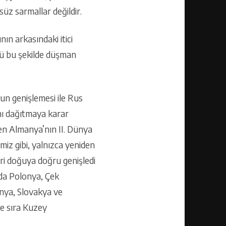
üz sarmallar değildir.
nın arkasındaki itici
ü bu şekilde düşman
n genişlemesi ile Rus
nı dağıtmaya karar
şen Almanya’nın II. Dünya
miz gibi, yalnızca yeniden
i doğuya doğru genişledi
’da Polonya, Çek
nya, Slovakya ve
de sıra Kuzey