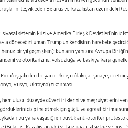
uruşlarını teşvik eden Belarus ve Kazakistan üzerindeki Rus 
 siyasal sistemin krizi ve Amerika Birleşik Devletleri’nin iç ist
y’a döneceğini uman Trump’un kendisinin harekete geçirdiği 
n henüz bir yıl geçmişken); bunların yanı sıra Avrupa Birliği’
llık pandemi ve otoritarizme, yolsuzluğa ve baskıya karşı genel
n Kırım’ı işgalinden bu yana Ukrayna’daki çatışmayı yönet
manya, Rusya, Ukrayna) tıkanması.
hem ulusal düzeyde güvenilirliklerini ve meşruiyetlerini y
 gördüklerini disipline etmek için güçlü ve agresif bir imaj s
ykadan bu yana yaşadığı en büyük anti-otoriter protesto da
e (Belarus, Kazakistan vb.) yolsuzluğa, eşitsizliğe ve post-