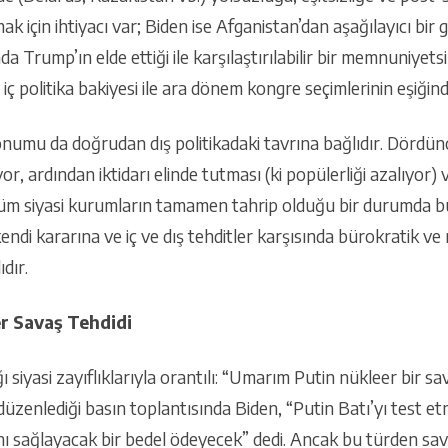
k için ihtiyacı var; Biden ise Afganistan’dan aşağılayıcı bir 
a Trump’ın elde ettiği ile karşılaştırılabilir bir memnuniyets
r iç politika bakiyesi ile ara dönem kongre seçimlerinin eşiğin
konumu da doğrudan dış politikadaki tavrına bağlıdır. Dörd
r, ardından iktidarı elinde tutması (ki popülerliği azalıyor) 
m siyasi kurumların tamamen tahrip olduğu bir durumda bu 
kendi kararına ve iç ve dış tehditler karşısında bürokratik ve 
dır.
er Savaş Tehdidi
ı siyasi zayıflıklarıyla orantılı: “Umarım Putin nükleer bir 
düzenlediği basın toplantısında Biden, “Putin Batı’yı test et
ı sağlayacak bir bedel ödeyecek” dedi. Ancak bu türden sava