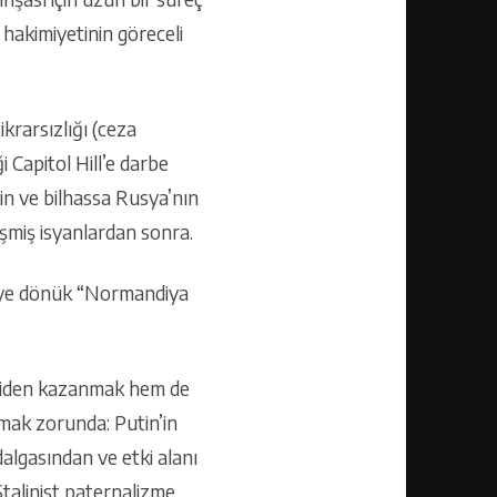
hakimiyetinin göreceli
ikrarsızlığı (ceza
Capitol Hill’e darbe
nin ve bilhassa Rusya’nın
leşmiş isyanlardan sonra.
meye dönük “Normandiya
eniden kazanmak hem de
unmak zorunda: Putin’in
lgasından ve etki alanı
Stalinist paternalizme