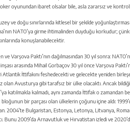
ker oyunundan ibaret olsalar bile, asla zararsız ve kontrols
uzey ve doğu sınırlarında kitlesel bir şekilde yoğunlaştırması
na’nın NATO’ya girme ihtimalinden duyduğu korkudur; çünk
kınlarında konuşlanabilecektir.
 ve Varşova Paktı’nın dağılmasından 30 yıl sonra: NATO’nu
inşası arasında Mihail Gorbaçov 30 yıl önce Varşova Paktı’
i Atlantik İttifakını feshedecekti ve gelecekte yeniden birle
 olan Avusturya gibi tarafsız bir ülke olacaktı. Ancak bildiği
ya katılmakla kalmadı, aynı zamanda İttifak o zamandan ber
bloğunun bir parçası olan ülkelerin çoğunu içine aldı: 1999
an. 2004’te Bulgaristan, Estonya, Letonya, Litvanya, Roma
tı. Bunu 2009’da Arnavutluk ve Hırvatistan izledi ve 2020’