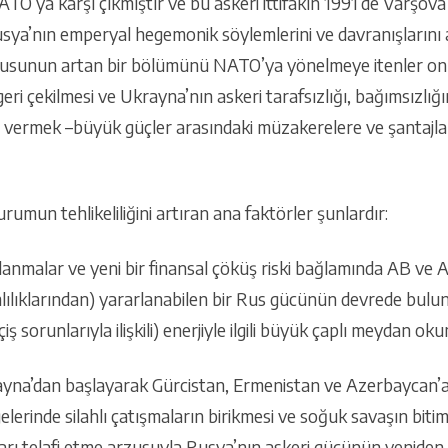
TO’ya karşı çıkmıştır ve bu askeri ittifakın 1991’de Varşova
usya’nın emperyal hegemonik söylemlerini ve davranışlarını a
fusunun artan bir bölümünü NATO’ya yönelmeye itenler onla
geri çekilmesi ve Ukrayna’nın askeri tarafsızlığı, bağımsızlığ
r vermek –büyük güçler arasındaki müzakerelere ve şantajla
durumun tehlikeliliğini artıran ana faktörler şunlardır:
anmalar ve yeni bir finansal çöküş riski bağlamında AB ve A
ılıklarından) yararlanabilen bir Rus gücünün devrede bulun
çiş sorunlarıyla ilişkili) enerjiyle ilgili büyük çaplı meydan ok
ayna’dan başlayarak Gürcistan, Ermenistan ve Azerbaycan’a
lgelerinde silahlı çatışmaların birikmesi ve soğuk savaşın bi
ları telafi etme arzusuyla Rusya’nın askeri gücünün yeniden i