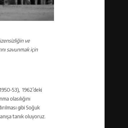
üzensizliğin ve
ını savunmak için
 (1950-53), 1962’deki
ma olasılığını
ırılması gibi Soğuk
manışa tanık oluyoruz.