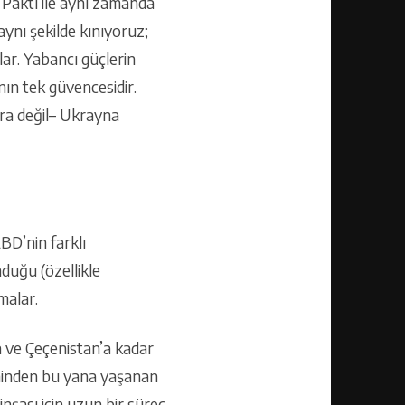
 Paktı ile aynı zamanda
ynı şekilde kınıyoruz;
r. Yabancı güçlerin
ının tek güvencesidir.
ra değil– Ukrayna
BD’nin farklı
duğu (özellikle
umalar.
 ve Çeçenistan’a kadar
timinden bu yana yaşanan
nşası için uzun bir süreç