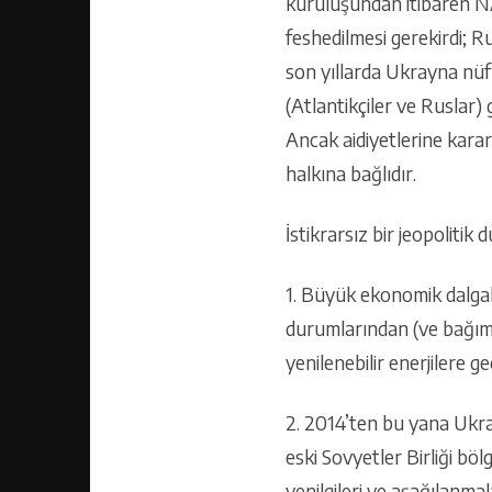
kuruluşundan itibaren NA
feshedilmesi gerekirdi; R
son yıllarda Ukrayna nü
(Atlantikçiler ve Ruslar) 
Ancak aidiyetlerine kara
halkına bağlıdır.
İstikrarsız bir jeopolitik 
1. Büyük ekonomik dalgal
durumlarından (ve bağıml
yenilenebilir enerjilere ge
2. 2014’ten bu yana Ukr
eski Sovyetler Birliği bö
yenilgileri ve aşağılanma