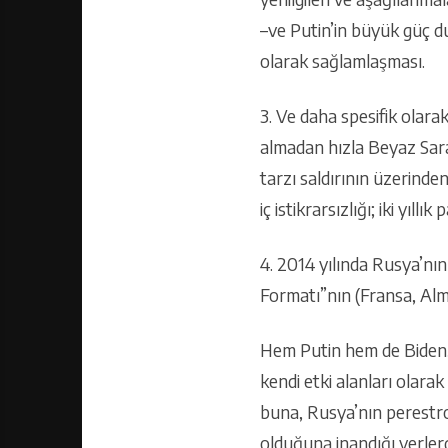
–ve Putin’in büyük güç d
olarak sağlamlaşması.
3. Ve daha spesifik olarak,
almadan hızla Beyaz Sara
tarzı saldırının üzerinde
iç istikrarsızlığı; iki yı
4. 2014 yılında Rusya’nı
Formatı”nın (Fransa, Al
Hem Putin hem de Biden, 
kendi etki alanları olarak
buna, Rusya’nın perestro
olduğuna inandığı yerlerd