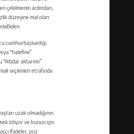
geri çekilmenin ardından,
izlik düzeyine mal olan
dekiBiden.
üncü cumhurbaşkanlığı
veya “halefine”
“iktidar aktarımı”
mali seçkinleri etrafında
savaştan uzak olmadığının
mek istiyor ve bunun için
şçı ifadeler, poz