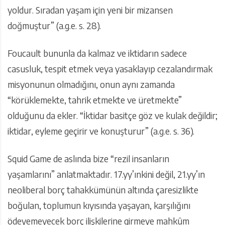
yoldur. Sıradan yaşam için yeni bir mizansen
doğmuştur” (a.g.e. s. 28).
Foucault bununla da kalmaz ve iktidarın sadece
casusluk, tespit etmek veya yasaklayıp cezalandırmak
misyonunun olmadığını, onun aynı zamanda
“körüklemekte, tahrik etmekte ve üretmekte”
olduğunu da ekler. “İktidar basitçe göz ve kulak değildir;
iktidar, eyleme geçirir ve konuşturur” (a.g.e. s. 36).
Squid Game de aslında bize “rezil insanların
yaşamlarını” anlatmaktadır. 17.yy’ınkini değil, 21.yy’ın
neoliberal borç tahakkümünün altında çaresizlikte
boğulan, toplumun kıyısında yaşayan, karşılığını
ödeyemeyecek borç ilişkilerine girmeye mahkûm