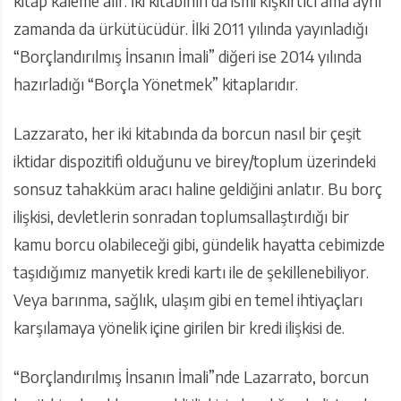
kitap kaleme alır. İki kitabının da ismi kışkırtıcı ama aynı
zamanda da ürkütücüdür. İlki 2011 yılında yayınladığı
“Borçlandırılmış İnsanın İmali” diğeri ise 2014 yılında
hazırladığı “Borçla Yönetmek” kitaplarıdır.
Lazzarato, her iki kitabında da borcun nasıl bir çeşit
iktidar dispozitifi olduğunu ve birey/toplum üzerindeki
sonsuz tahakküm aracı haline geldiğini anlatır. Bu borç
ilişkisi, devletlerin sonradan toplumsallaştırdığı bir
kamu borcu olabileceği gibi, gündelik hayatta cebimizde
taşıdığımız manyetik kredi kartı ile de şekillenebiliyor.
Veya barınma, sağlık, ulaşım gibi en temel ihtiyaçları
karşılamaya yönelik içine girilen bir kredi ilişkisi de.
“Borçlandırılmış İnsanın İmali”nde Lazarrato, borcun