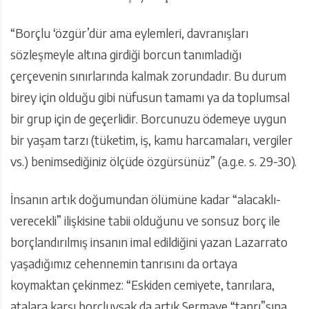
“Borçlu ‘özgür’dür ama eylemleri, davranışları
sözleşmeyle altına girdiği borcun tanımladığı
çerçevenin sınırlarında kalmak zorundadır. Bu durum
birey için olduğu gibi nüfusun tamamı ya da toplumsal
bir grup için de geçerlidir. Borcunuzu ödemeye uygun
bir yaşam tarzı (tüketim, iş, kamu harcamaları, vergiler
vs.) benimsediğiniz ölçüde özgürsünüz” (a.g.e. s. 29-30).
İnsanın artık doğumundan ölümüne kadar “alacaklı-
verecekli” ilişkisine tabii olduğunu ve sonsuz borç ile
borçlandırılmış insanın imal edildiğini yazan Lazarrato
yaşadığımız cehennemin tanrısını da ortaya
koymaktan çekinmez: “Eskiden cemiyete, tanrılara,
atalara karşı borçluysak da artık Sermaye “tanrı”sına