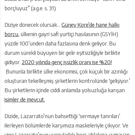
borçluyuz” (a.g.e. s. 31).
Diziye dönecek olursak…
Güney Kore’de hane halkı
borcu
, ülkenin gayri safi yurtiçi hasılasının (GSYİH)
yüzde 100’ünden daha fazlasına denk geliyor. Bu
durum sürekli büyüyen bir gelir eşitsizliğiyle birlikte
gidiyor.
2020 yılında genç işsizlik oranı ise %20!
Bununla birlikte ülke ekonomisi, çok küçük bir azınlığı
oluşturan tekelleşmiş şirketlerin kontrolünde ‘gelişiyor.’
Bu şirketlerin içinde ciddi anlamda yolsuzluğa karışan
isimler de mevcut.
Dizide, Lazarrato’nun bahsettiği ‘sermaye tanrıları’
ilerleyen bölümlerde karşımıza maskeleriyle çıkıyor. Ve
yine Lazarrato’nun vurguladığı borç ahlakına uymayan