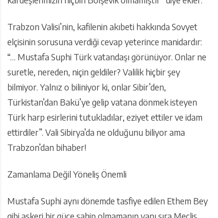
Trabzon Valisi’nin, kafilenin akıbeti hakkında Sovyet
elçisinin sorusuna verdiği cevap yeterince manidardır:
“… Mustafa Suphi Türk vatandaşı görünüyor. Onlar ne
suretle, nereden, niçin geldiler? Valilik hiçbir şey
bilmiyor. Yalnız o biliniyor ki, onlar Sibir’den,
Türkistan’dan Bakü’ye gelip vatana dönmek isteyen
Türk harp esirlerini tutukladılar, eziyet ettiler ve idam
ettirdiler”. Vali Sibirya’da ne olduğunu biliyor ama
Trabzon’dan bihaber!
Zamanlama Değil Yöneliş Önemli
Mustafa Suphi aynı dönemde tasfiye edilen Ethem Bey
gibi askeri bir güce sahip olmamanın yanı sıra Meclis