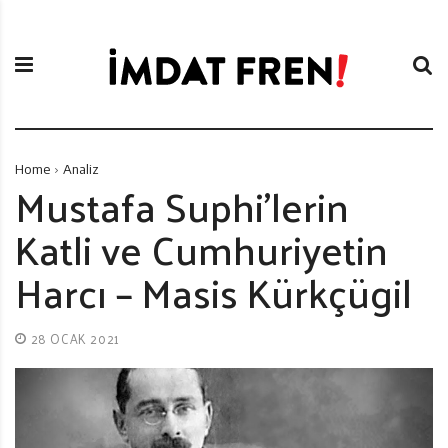
S
İ
k
m
i
d
p
a
t
t
o
F
c
r
Home
Analiz
o
e
Mustafa Suphi’lerin
n
n
Katli ve Cumhuriyetin
t
i
e
Harcı – Masis Kürkçügil
n
t
28 OCAK 2021