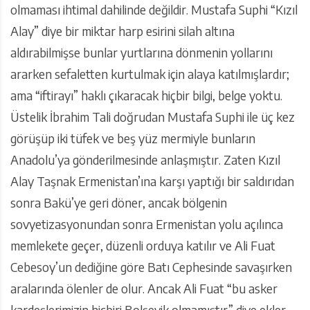
olmaması ihtimal dahilinde değildir. Mustafa Suphi “Kızıl
Alay” diye bir miktar harp esirini silah altına
aldırabilmişse bunlar yurtlarına dönmenin yollarını
ararken sefaletten kurtulmak için alaya katılmışlardır;
ama “iftirayı” haklı çıkaracak hiçbir bilgi, belge yoktu.
Üstelik İbrahim Tali doğrudan Mustafa Suphi ile üç kez
görüşüp iki tüfek ve beş yüz mermiyle bunların
Anadolu’ya gönderilmesinde anlaşmıştır. Zaten Kızıl
Alay Taşnak Ermenistan’ına karşı yaptığı bir saldırıdan
sonra Bakü’ye geri döner, ancak bölgenin
sovyetizasyonundan sonra Ermenistan yolu açılınca
memlekete geçer, düzenli orduya katılır ve Ali Fuat
Cebesoy’un dediğine göre Batı Cephesinde savaşırken
aralarında ölenler de olur. Ancak Ali Fuat “bu asker
kardeşlerimizin hiçbiri Bolşevik olmamıştır” diye ekler.