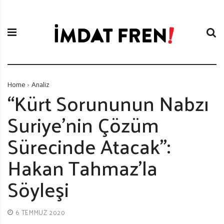
S
İ
k
m
i
d
p
a
t
t
o
F
c
r
Home
Analiz
o
e
“Kürt Sorununun Nabzı
n
n
Suriye’nin Çözüm
t
i
e
Sürecinde Atacak”:
n
t
Hakan Tahmaz’la
Söyleşi
6 TEMMUZ 2020