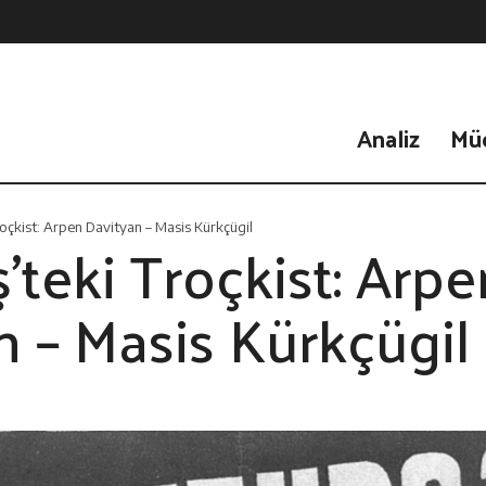
Analiz
Mü
Troçkist: Arpen Davityan – Masis Kürkçügil
iş’teki Troçkist: Arp
n – Masis Kürkçügil