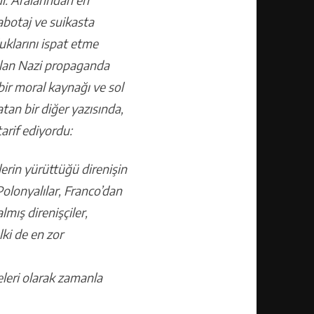
sabotaj ve suikasta
uklarını ispat etme
sılan Nazi propaganda
 bir moral kaynağı ve sol
tan bir diğer yazısında,
tarif ediyordu:
lerin yürüttüğü direnişin
Polonyalılar, Franco’dan
mış direnişçiler,
ki de en zor
neleri olarak zamanla