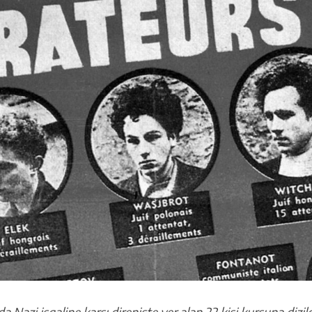
a Nazi işgaline karşı direnişte yer alan 22 kişi kurşuna dizil