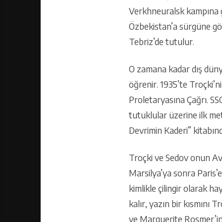
Verkhneuralsk kampına gö
Özbekistan’a sürgüne gön
Tebriz’de tutulur.
O zamana kadar dış dünya 
öğrenir. 1935’te Troçki’n
Proletaryasına Çağrı. SS
tutuklular üzerine ilk me
Devrimin Kaderi” kitabınd
Troçki ve Sedov onun Avr
Marsilya’ya sonra Paris’
kimlikle çilingir olarak ha
kalır, yazın bir kısmını 
ve Marguerite Rosmer’in P