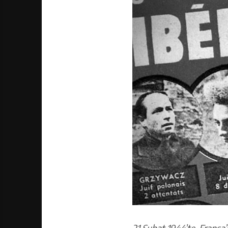
21 Şubat 1944’te, Fransa’d