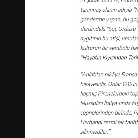
tanınmış olanın adıyla “M
gönderme yapan, bu göçme
derdindeki “Suç Ordusu”
aygıtının bu afişi, umulan
kültürün bir sembolü hali
“
Hayatın Kıyısından Tari
“Anlatılan hikâye Fransa’
hikâyesidir. Onlar 1915’i
kaçmış Pirenelerdeki top
Mussolini İtalya’sında f
cephelerinden birinde, Par
Herhangi resmi bir tarihte
silinmediler.”