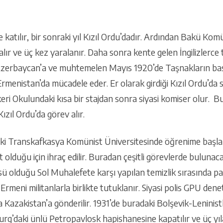
e katılır, bir sonraki yıl Kızıl Ordu’dadır. Ardından Bakü K
lır ve üç kez yaralanır. Daha sonra kente gelen İngilizlerce
Azerbaycan’a ve muhtemelen Mayıs 1920’de Taşnakların bast
rmenistan’da mücadele eder. Er olarak girdiği Kızıl Ordu’da 
i Okulundaki kısa bir stajdan sonra siyasi komiser olur. Bu
ızıl Ordu’da görev alır.
’teki Transkafkasya Komünist Üniversitesinde öğrenime başla
 olduğu için ihraç edilir. Buradan çeşitli görevlerde buluna
sü olduğu Sol Muhalefete karşı yapılan temizlik sırasında part
Ermeni militanlarla birlikte tutuklanır. Siyasi polis GPU den
a Kazakistan’a gönderilir. 1931’de buradaki Bolşevik-Leninistl
urg’daki ünlü Petropavlosk hapishanesine kapatılır ve üç yı