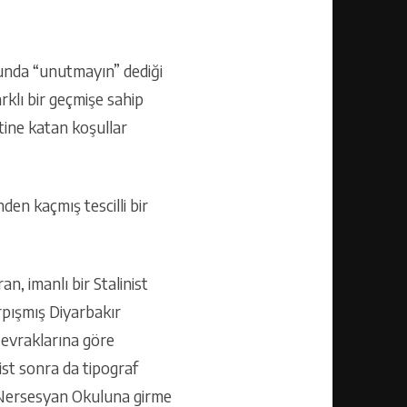
ubunda “unutmayın” dediği
klı bir geçmişe sahip
etine katan koşullar
en kaçmış tescilli bir
, imanlı bir Stalinist
rpışmış Diyarbakır
evraklarına göre
ist sonra da tipograf
i Nersesyan Okuluna girme