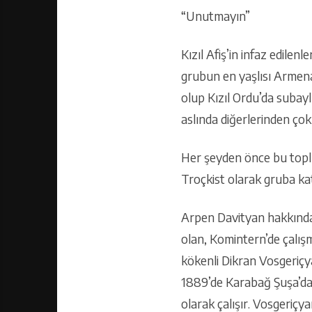
“Unutmayın”
Kızıl Afiş’in infaz edile
grubun en yaşlısı Armen
olup Kızıl Ordu’da subayl
aslında diğerlerinden çok 
Her şeyden önce bu toplu
Troçkist olarak gruba kat
Arpen Davityan hakkında a
olan, Komintern’de çalış
kökenli Dikran Vosgeriç
1889’de Karabağ Şuşa’da) 
olarak çalışır. Vosgeriç