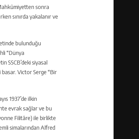
. Mahkûmiyetten sonra
rken sınırda yakalanır ve
iyetinde bulunduğu
ihli “Dünya
tin SSCB’deki siyasal
basar. Victor Serge “Bir
ıs 1937’de ilkin
hte evrak sağlar ve bu
nne Filitâre) ile birlikte
nemli simalarından Alfred