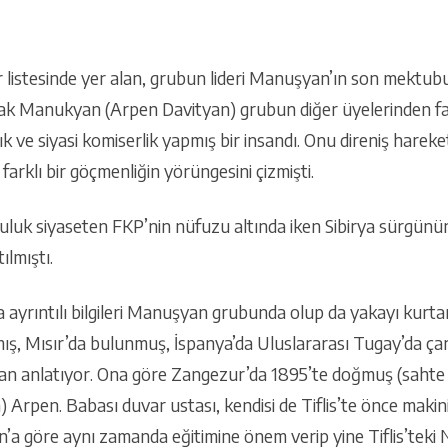
nler listesinde yer alan, grubun lideri Manuşyan’ın son mekt
ak Manukyan (Arpen Davityan) grubun diğer üyelerinden far
ık ve siyasi komiserlik yapmış bir insandı. Onu direniş harek
farklı bir göçmenliğin yörüngesini çizmişti.
luk siyaseten FKP’nin nüfuzu altında iken Sibirya sürgününd
ılmıştı.
yrıntılı bilgileri Manuşyan grubunda olup da yakayı kurtaran
mış, Mısır’da bulunmuş, İspanya’da Uluslararası Tugay’da ça
yan anlatıyor. Ona göre Zangezur’da 1895’te doğmuş (sahte 
Arpen. Babası duvar ustası, kendisi de Tiflis’te önce makin
yan’a göre aynı zamanda eğitimine önem verip yine Tiflis’tek