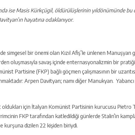
da ise Masis Kürkçügil, öldürülüşlerinin yıldönümünde bu di
Davityan’ın hayatına odaklanıyor.
de simgesel bir önemi olan Kızıl Afiş’le ünlenen Manuşyan gr
rden oluşmasıyla savaş içinde enternasyonalizmin bir pratiği
ünist Partisine (FKP) bağlı göçmen çalışmasının bir uzantıs
unmaktadır: Arpen Davityan; namı diğer Manukyan. Yabancı 
t oldukları için İtalyan Komünist Partisinin kurucusu Pietro T
vrimcinin FKP tarafından katledildiği günlerde Stalin’in kam
 kurşuna dizilen 22 kişiden biriydi.