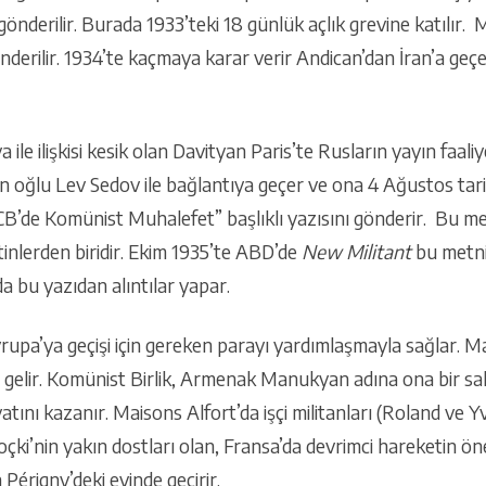
nderilir. Burada 1933’teki 18 günlük açlık grevine katılır
derilir. 1934’te kaçmaya karar verir Andican’dan İran’a geçe
ile ilişkisi kesik olan Davityan Paris’te Rusların yayın faal
in oğlu Lev Sedov ile bağlantıya geçer ve ona 4 Ağustos tar
CB’de Komünist Muhalefet” başlıklı yazısını gönderir. Bu me
tinlerden biridir. Ekim 1935’te ABD’de
New Militant
bu metni 
a bu yazıdan alıntılar yapar.
upa’ya geçişi için gereken parayı yardımlaşmayla sağlar. May
e gelir. Komünist Birlik, Armenak Manukyan adına ona bir sa
yatını kazanır. Maisons Alfort’da işçi militanları (Roland ve Yvo
Troçki’nin yakın dostları olan, Fransa’da devrimci hareketin ö
érigny’deki evinde geçirir.