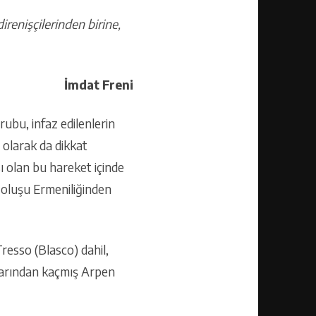
renişçilerinden birine,
İmdat Freni
ubu, infaz edilenlerin
 olarak da dikkat
ı olan bu hareket içinde
oluşu Ermeniliğinden
resso (Blasco) dahil,
plarından kaçmış Arpen