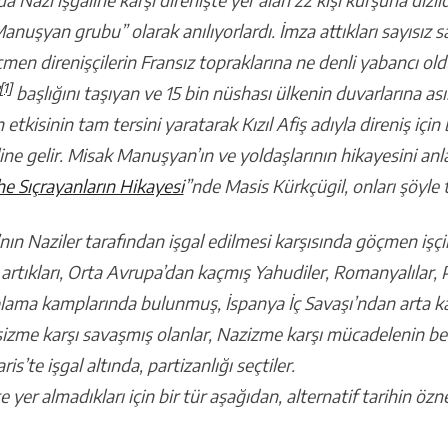
anuşyan grubu” olarak anılıyorlardı. İmza attıkları sayısız 
n direnişçilerin Fransız topraklarına ne denli yabancı old
[1]
başlığını taşıyan ve 15 bin nüshası ülkenin duvarlarına a
 etkisinin tam tersini yaratarak Kızıl Afiş adıyla direniş için
ne gelir. Misak Manuşyan’ın ve yoldaşlarının hikayesini anla
he Sıçrayanların Hikayesi
”nde Masis Kürkçügil, onları şöyle 
nın Naziler tarafından işgal edilmesi karşısında göçmen işçi
n artıkları, Orta Avrupa’dan kaçmış Yahudiler, Romanyalılar, 
lama kamplarında bulunmuş, İspanya İç Savaşı’ndan arta kal
aşizme karşı savaşmış olanlar, Nazizme karşı mücadelenin bel
is’te işgal altında, partizanlığı seçtiler.
 yer almadıkları için bir tür aşağıdan, alternatif tarihin öz