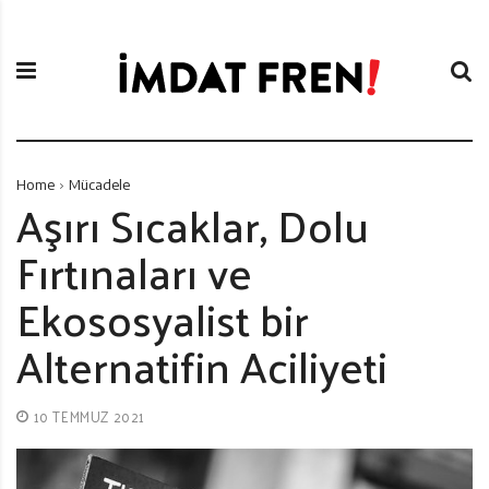
S
İ
k
m
i
d
p
a
t
t
o
F
c
r
Home
Mücadele
o
e
Aşırı Sıcaklar, Dolu
n
n
Fırtınaları ve
t
i
e
Ekososyalist bir
n
t
Alternatifin Aciliyeti
10 TEMMUZ 2021