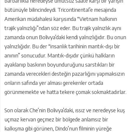
barbarlıkla neredeyse umutsuz saate karşı bir yarışın
bütünüyle bilincindeydi. Tricontinental’e mesajında
Amerikan müdahalesi karşısında “Vietnam halkının
trajik yalnızlığı”ndan söz eder. Bu trajik yalnızlık aynı
zamanda onun Bolivya’daki kendi yalnızlığıdır. Bu onun
yalnızlığıdır. Bu der “insanlık tarihinin mantık-dışı bir
anının” sonucudur. Mantık-dışıdır çünkü halkların
ayaklanıp baskının boyunduruğunu sarstıkları bir
zamanda verecekleri desteğin pazarlığını yapmaksızın
onların safında yer alması gerekenler ortada
görünmemekte ve hatta tekere çomak sokmaktadırlar.
Son olarak Che’nin Bolivya’daki, ıssız ve neredeyse kuş
uçmaz kervan geçmez bir bölgede anlamsız bir
kalkışma gibi görünen, Dindo’nun filminin yüreğe