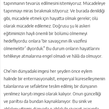
tapınmanın tevarüs edilmesini istemiyoruz. Mücadeleye
tapınmayı miras bırakmak istiyoruz. Ve burada denildiği
gibi, mücadele etmek için hayatta olmak gerekir; ölü
olarak mücadele edilemez. Doğrusu şu ki askeri
eğitimimizin hayli önemli bir bölümü ölmemeyi
hedefliyordu: onlara ‘bir savaşçının ilk vazifesi
ölmemektir’ diyorduk.” Bu durum onların hayatlarını
tehlikeye atmalarına engel olmadı ve hâlâ da olmuyor.
Che’nin dünyadaki imgesi her şeyden önce eylem
halinde bir enternasyonalist, emperyal küreselleşmenin
talanlarına ve sefaletine teslim edilmiş bir dünyanın
yenilmez karşıtı imgesi olarak kalıyor. Onun güncelliği
ve parıltısı da bundan kaynaklanıyor. Bu sinik ve
ahlakını yitirmiş dünyada o ahlak ile siyaset arasında