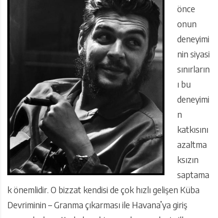
önce
onun
deneyimi
nin siyasi
sınırların
ı bu
deneyimi
n
katkısını
azaltma
ksızın
saptama
k önemlidir. O bizzat kendisi de çok hızlı gelişen Küba
Devriminin – Granma çıkarması ile Havana’ya giriş